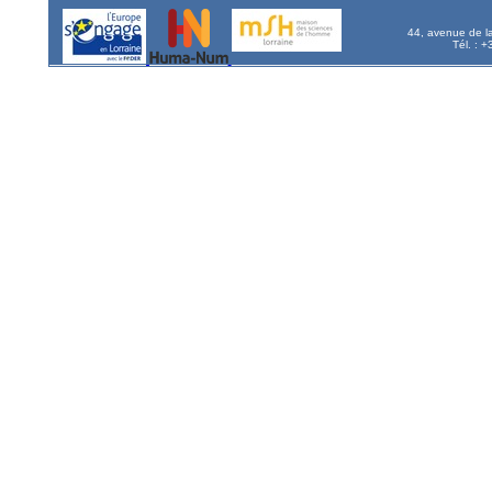
44, avenue de l
Tél. : 