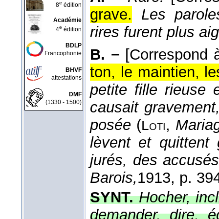
e
8
édition
grave.
Les parole
Académie
rires furent plus a
e
4
édition
BDLP
B. −
[Correspond
Francophonie
ton, le maintien, l
BHVF
attestations
petite fille rieuse
DMF
(1330 - 1500)
causait gravement,
posée
(
,
Maria
Loti
lèvent et quittent
jurés, des accusé
Barois,
1913
, p. 394
SYNT.
Hocher, incl
demander, dire, é