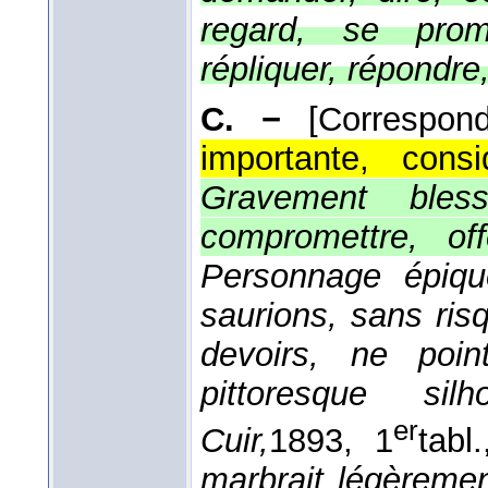
regard, se prom
répliquer, répondre
C. −
[Correspo
importante, cons
Gravement bless
compromettre, o
Personnage épiqu
saurions, sans ri
devoirs, ne poi
pittoresque si
er
Cuir,
1893
, 1
tabl
marbrait légèreme