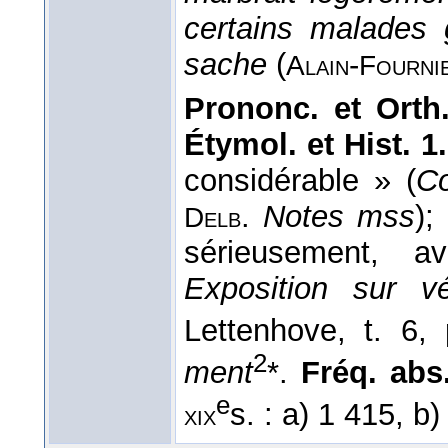
certains malades 
sache
(
-
Alain
Fourni
Prononc. et Orth
Étymol. et Hist. 1
considérable » (
C
.
Notes mss
);
Delb
sérieusement, 
Exposition sur v
Lettenhove, t. 6,
2
ment
*.
Fréq. abs.
e
s. : a) 1 415, b
xix