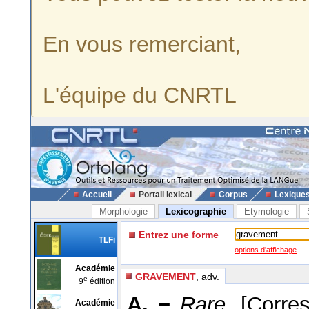
En vous remerciant,
L'équipe du CNRTL
Accueil
Portail lexical
Corpus
Lexique
Morphologie
Lexicographie
Etymologie
Entrez une forme
TLFi
options d'affichage
Académie
GRAVEMENT
, adv.
e
9
édition
A. −
Rare.
[Corre
Académie