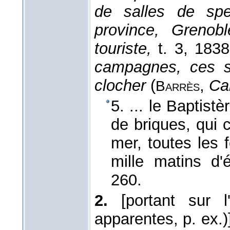
de salles de spe
province, Greno
touriste,
t. 3
, 1838
campagnes, ces s
clocher
(
,
Ca
Barrès
5. ... le Baptist
de briques, qui c
mer, toutes les f
mille matins d'
260.
2.
[portant sur 
apparentes, p. ex.)