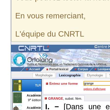
En vous remerciant,
L'équipe du CNRTL
Accueil
Portail lexical
Corpus
Lexique
Morphologie
Lexicographie
Etymologie
Entrez une forme
TLFi
options d'affichage
Académie
GRANGE
, subst. fém.
e
9
édition
I. −
[Dans une en
Académie