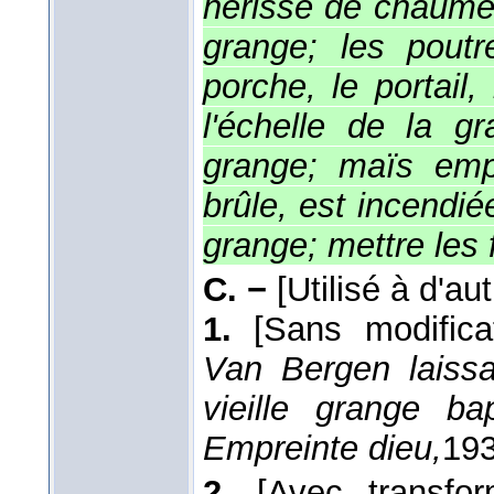
hérissé de chaume,
grange; les pout
porche, le portail,
l'échelle de la g
grange; maïs emp
brûle, est incendié
grange; mettre les 
C. −
[Utilisé à d'aut
1.
[Sans modifica
Van Bergen laiss
vieille grange b
Empreinte dieu,
19
2.
[Avec transform