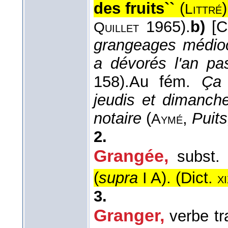
des fruits``
(
)
Littré
1965).
b)
[C
Quillet
grangeages médioc
a dévorés l'an p
158).
Au fém.
Ça
jeudis et dimanch
notaire
(
,
Puits
Aymé
2.
Grangée
,
subst.
(
supra
I A). (
Dict.
x
3.
Granger
,
verbe tr