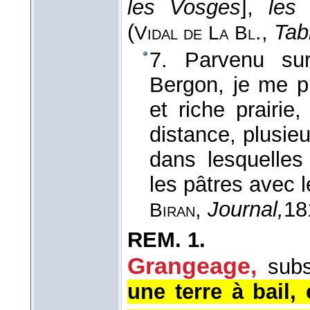
les Vosges
],
les
(
.
,
Tabl
Vidal de
La
Bl
7. Parvenu sur
Bergon, je me p
et riche prairie
distance, plusie
dans lesquelles
les pâtres avec 
,
Journal,
18
Biran
REM.
1.
Grangeage,
sub
une terre à bail,