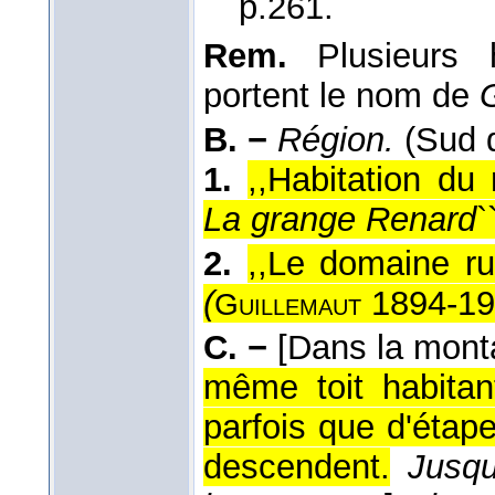
p.261.
Rem.
Plusieurs
portent le nom de
B. −
Région.
(Sud 
1.
,,Habitation du
La grange Renard
`
2.
,,Le domaine r
(
1894-19
Guillemaut
C. −
[Dans la mont
même toit habitan
parfois que d'étap
descendent.
Jusq