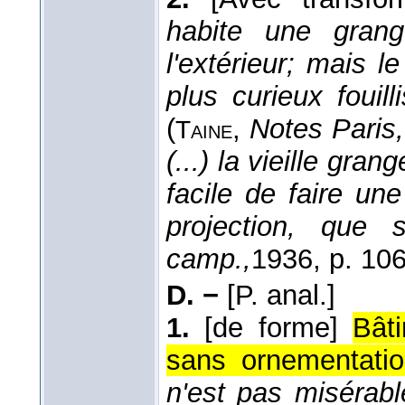
habite une gran
l'extérieur; mais l
plus curieux fouil
(
,
Notes Paris,
Taine
(...) la vieille gran
facile de faire un
projection, que 
camp.,
1936
, p. 106
D. −
[P. anal.]
1.
[de forme]
Bât
sans ornementatio
n'est pas misérab