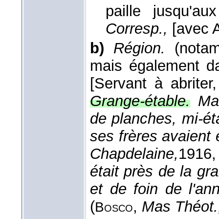
paille jusqu'a
Corresp.,
[avec A
b)
Région.
(nota
mais également da
[Servant à abriter
Grange-étable.
Mar
de planches, mi-ét
ses frères avaient 
Chapdelaine,
1916
,
était près de la gra
et de foin de l'an
(
,
Mas Théot.
Bosco