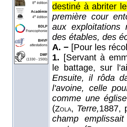
e
8
édition
destiné à abriter le
Académie
première cour ent
e
4
édition
aux exploitations 
BDLP
Francophonie
des étables, des é
BHVF
A. −
[Pour les réco
attestations
1.
[Servant à emm
DMF
(1330 - 1500)
le battage, sur l'
Ensuite, il rôda 
l'avoine, celle po
comme une église
(
,
Terre,
1887
, 
Zola
champ emplissait