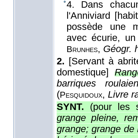
4. Dans chacun
l'Anniviard [hab
possède une m
avec écurie, un 
,
Géogr. 
Brunhes
2.
[Servant à abri
domestique]
Rang
barriques roulai
(
,
Livre r
Pesquidoux
SYNT.
(pour les
grange pleine, rem
grange; grange de b