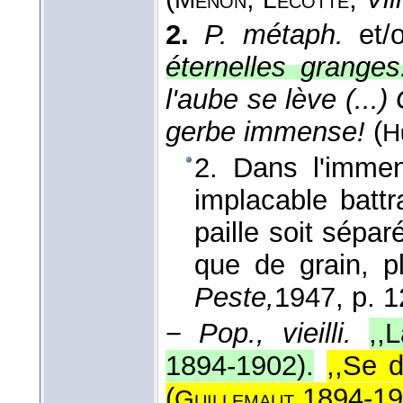
2.
P. métaph.
et
éternelles granges
l'aube se lève (...
gerbe immense!
(
H
2. Dans l'imm
implacable battr
paille soit sépar
que de grain, p
Peste,
1947
, p. 
−
Pop., vieilli.
,,
1894-1902
).
,,Se 
(
1894-19
Guillemaut