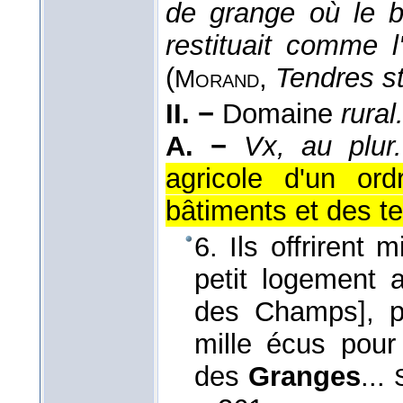
de grange où le b
restituait comme l
(
,
Tendres s
Morand
II. −
Domaine
rural
A. −
Vx, au plur.
agricole d'un or
bâtiments et des te
6. Ils offrirent 
petit logement
des Champs], po
mille écus pour
des
Granges
...