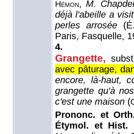
,
M. Chapde
Hémon
déjà l'abeille a vis
perles arrosée
(
É
Paris, Fasquelle
, 
4.
Grangette
,
subst
avec pâturage, dan
encore, là-haut,
grangette qu'à no
c'est une maison
(
Prononc. et Orth
Étymol. et Hist.