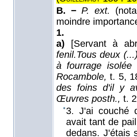
B. −
P. ext.
(not
moindre importanc
1.
a)
[Servant à abri
fenil.
Tous deux (...
à fourrage isolée
Rocambole,
t. 5
, 
des foins d'il y 
Œuvres posth.,
t. 
3. J'ai couché
avait tant de pa
dedans. J'étais s