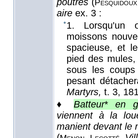
poutres
(
Pesquidoux
aire
ex. 3 :
1. Lorsqu'un o
moissons nouvel
spacieuse, et le
pied des mules, 
sous les coups 
pesant détachera
Martyrs,
t. 3
, 18
♦
Batteur
*
en g
viennent à la lou
manient devant le 
(
,
,
Vil
Menon
Lecotté