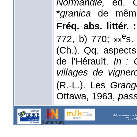
Normandie,
éd. C
*
granica
de même 
Fréq. abs. littér. 
e
772, b) 770;
s.
xx
(Ch.). Qq. aspects
de l'Hérault.
In : 
villages de vigne
(R.-L.). Les
Gran
Ottawa, 1963,
pass
44, avenue de l
Tél. : 