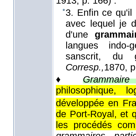
1913
, p. 166) :
3. Enfin ce qu'i
avec lequel je 
d'une
gramma
langues indo-
sanscrit, du
Corresp.,
1870
, 
♦
Grammaire 
philosophique, lo
développée en Fr
de Port-Royal, et 
les procédés com
grammaires parti