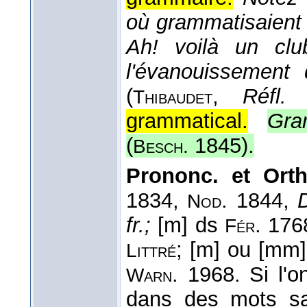
où grammatisaient m
Ah! voilà un clu
l'évanouissement 
(
,
Réfl. c
Thibaudet
grammatical.
Gra
(
1845
).
Besch.
Prononc. et Ort
1834,
. 1844,
Nod
fr.;
[m] ds
. 17
Fér
; [m] ou [mm
Littré
. 1968. Si l'
Warn
dans des mots sav