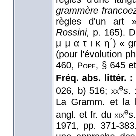
grammère francoe
règles d'un art
Rossini,
p. 165). D
μ μ α τ ι κ η ́) «
(pour l'évolution ph
460,
, § 645 e
Pope
Fréq. abs. littér. :
e
026, b) 516;
s. 
xx
La Gramm. et la li
e
angl. et fr. du
s
xix
1971, pp. 371-383