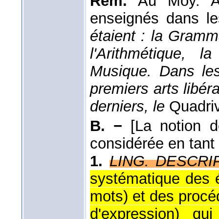
Rem.
Au Moy. Âg
enseignés dans le
étaient : la Gramma
l'Arithmétique, l
Musique. Dans les
premiers arts libér
derniers, le
Quadri
B. −
[La notion 
considérée en tant 
1.
LING. DESCRI
systématique des
mots) et des procé
d'expression) qui