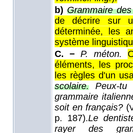
b)
Grammaire des 
de décrire sur u
déterminée, les a
système linguistiqu
C. −
P. méton.
O
éléments, les pro
les règles d'un usa
scolaire.
Peux-tu 
grammaire italienn
soit en français?
(
p. 187).
Le dentist
rayer des gramm