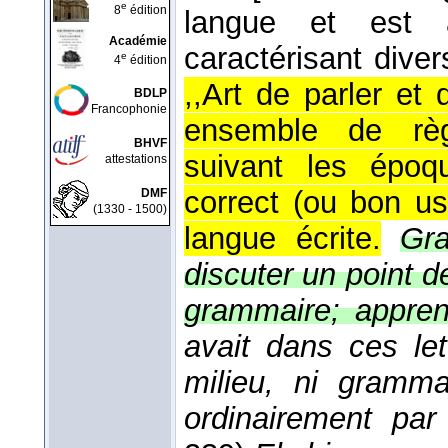
e
8
édition
langue et est 
Académie
caractérisant diver
e
4
édition
,,Art de parler et 
BDLP
Francophonie
ensemble de règl
BHVF
suivant les époq
attestations
correct (ou bon us
DMF
(1330 - 1500)
langue écrite.
Gra
discuter un point d
grammaire; appren
avait dans ces le
milieu, ni gramma
ordinairement pa