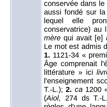
conservée dans le 
aussi fondé sur l
lequel elle pro
conservatrice) au 
mère
qui avait [e] 
Le mot est admis 
1.
1121-34 « premi
Âge comprenait l'
littérature » ici
li
l'enseignement sco
T.-L.);
2.
ca
1200 «
(
Aiol,
274 ds T.-L
règles d'une lan