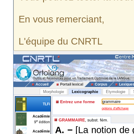
En vous remerciant,
L'équipe du CNRTL
Accueil
Portail lexical
Corpus
Lexique
Morphologie
Lexicographie
Etymologie
Entrez une forme
TLFi
options d'affichage
Académie
GRAMMAIRE
, subst. fém.
e
9
édition
A. −
[La notion de
Académie