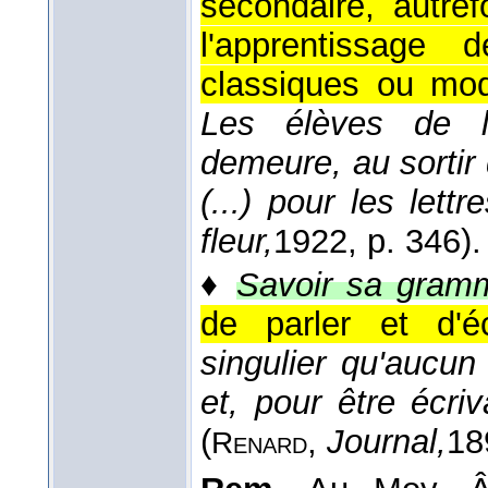
secondaire, autref
l'apprentissage
classiques ou mode
Les élèves de l
demeure, au sortir
(...) pour les let
fleur,
1922
, p. 346).
♦
Savoir sa gramm
de parler et d'éc
singulier qu'aucu
et, pour être écri
(
,
Journal,
18
Renard