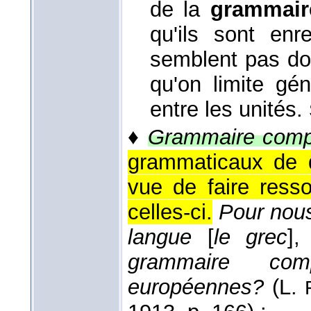
de la
grammair
qu'ils sont enr
semblent pas don
qu'on limite gé
entre les unités.
♦
Grammaire comp
grammaticaux de 
vue de faire resso
celles-ci.
Pour nous
langue
[
le grec
]
grammaire co
européennes?
(
L.