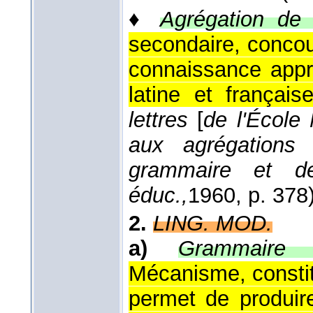
♦
Agrégation de
secondaire, concou
connaissance appr
latine et française
lettres
[
de l'École
aux agrégations d
grammaire et d
éduc.,
1960
, p. 378)
2.
LING. MOD.
a)
Grammaire gé
Mécanisme, constit
permet de produire