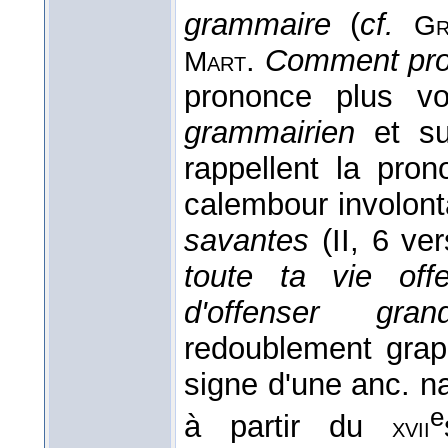
grammaire
(
cf.
Gr
.
Comment pr
Mart
prononce plus vo
grammairien
et s
rappellent la pron
calembour involont
savantes
(II, 6 v
toute ta vie off
d'offenser gr
redoublement grap
signe d'une anc. nas
e
à partir du
xvii