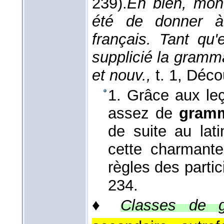
239).
Eh bien, mon 
été de donner 
français. Tant qu'
supplicié la gramma
et nouv.,
t. 1, Déc
1. Grâce aux leço
assez de
gram
de suite au lat
cette charmante
règles des partic
234.
♦
Classes de g