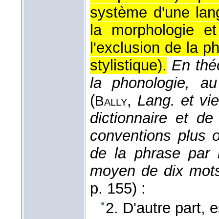
système d'une lan
la morphologie e
l'exclusion de la ph
stylistique).
En théo
la phonologie, a
(
,
Lang. et vie
Bally
dictionnaire et d
conventions plus o
de la phrase par 
moyen de dix mo
p. 155) :
2. D'autre part, e