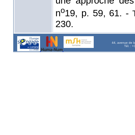
une approche des
o
n
19, p. 59, 61. -
230.
44, avenue de l
Tél. : 