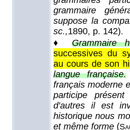
grammaire génér
suppose la compa
sc.,
1890
, p. 142).
♦
Grammaire hi
successives du s
au cours de son hi
langue française.
français moderne e
participe présent
d'autres il est in
historique nous mon
et même forme
(
Sa