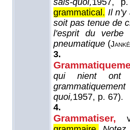
sais-quoi,
1957
, p.
grammatical.
Il n'
soit pas tenue de ch
l'esprit du verbe
pneumatique
(
Janké
3.
Grammatiqueme
qui nient ont p
grammatiqueme
quoi,
1957
, p. 67).
4.
Grammatiser,
grammaire.
Notez 