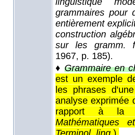
linguistique mo
grammaires pour d
entièrement explic
construction algéb
sur les gramm. 
1967
, p. 185).
♦
Grammaire en c
est un exemple d
les phrases d'une
analyse exprimée 
rapport à la 
Mathématiques e
Terminol. ling.
).