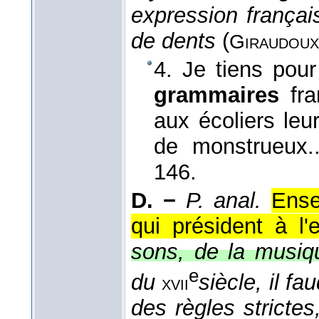
expression frança
de dents
(
Giraudoux
4. Je tiens pour
grammaires
fr
aux écoliers leu
de monstrueux.
146.
D. −
P. anal.
Ense
qui président à l'
sons, de la musiq
e
du
siècle, il fa
xvii
des règles stricte