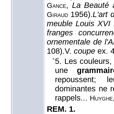
,
La Beauté à
Gance
1956).
L'art 
Giraud
meuble Louis XVI :
franges concurre
ornementale de l'A
108).
V.
coupe
ex. 4
5. Les couleurs, 
une
grammair
repoussent; l
dominantes ne re
rappels...
Huyghe
REM.
1.