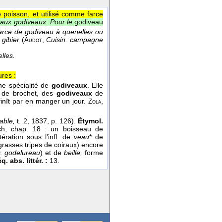
poisson, et utilisé comme farce
 aux godiveaux. Pour le
godiveau
arce de godiveau à quenelles ou
u gibier
(
,
Cuisin. campagne
Audot
lles.
ures :
une spécialité de
godiveaux
. Elle
x
de brochet, des
godiveaux
de
le finît par en manger un jour.
,
Zola
able,
t. 2, 1837, p. 126).
Étymol.
ch, chap. 18 : un boisseau de
tération sous l'infl. de
veau
* de
grasses tripes de coiraux) encore
v.
godelureau
) et de
beille,
forme
q. abs. littér. :
13.