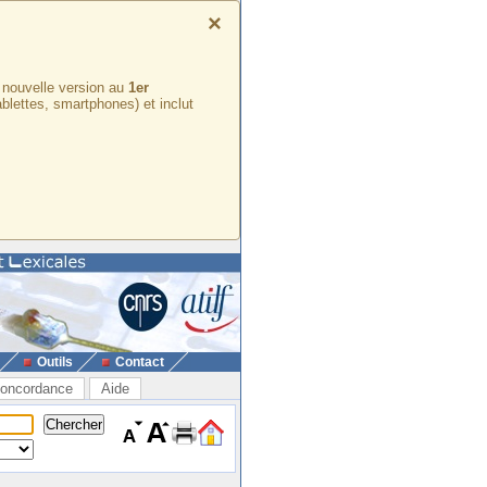
×
e nouvelle version au
1er
ablettes, smartphones) et inclut
Outils
Contact
oncordance
Aide