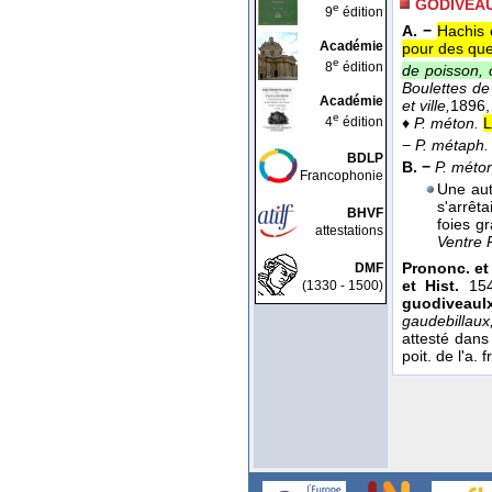
GODIVEA
e
9
édition
A. −
Hachis 
Académie
pour des que
e
8
édition
de poisson, 
Boulettes de 
Académie
et ville,
1896
,
e
4
édition
♦
P. méton.
L
−
P. métaph.
BDLP
B. −
P. méto
Francophonie
Une aut
s'arrêt
BHVF
foies gr
attestations
Ventre P
Prononc. et
DMF
et Hist.
154
(1330 - 1500)
guodiveaul
gaudebillaux
attesté dans 
poit. de l'a. f