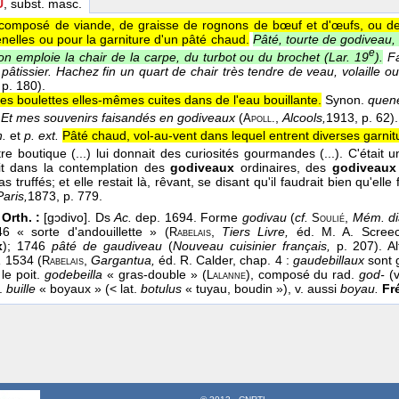
U
, subst. masc.
composé de viande, de graisse de rognons de bœuf et d'œufs, ou de 
nelles ou pour la garniture d'un pâté chaud.
Pâté, tourte de godiveau,
e
on emploie la chair de la carpe, du turbot ou du brochet (
Lar. 19
).
F
pâtissier. Hachez fin un quart de chair très tendre de veau, volaille o
 p. 180).
es boulettes elles-mêmes cuites dans de l'eau bouillante.
Synon.
quene
Et mes souvenirs faisandés en godiveaux
(
,
Alcools,
1913
, p. 62).
Apoll.
n.
et
p. ext.
Pâté chaud, vol-au-vent dans lequel entrent diverses garnit
re boutique (...) lui donnait des curiosités gourmandes (...). C'était 
ait dans la contemplation des
godiveaux
ordinaires, des
godiveau
as truffés; et elle restait là, rêvant, se disant qu'il faudrait bien qu'el
aris,
1873
, p. 779.
 Orth. :
[gɔdivo]. Ds
Ac.
dep. 1694. Forme
godivau
(
cf.
,
Mém. di
Soulié
6 « sorte d'andouillette » (
,
Tiers Livre,
éd. M. A. Scree
Rabelais
x
); 1746
pâté de gaudiveau
(
Nouveau cuisinier français,
p. 207). Al
,
1534 (
,
Gargantua,
éd. R. Calder, chap. 4 :
gaudebillaux
sont 
Rabelais
le poit.
godebeilla
« gras-double » (
), composé du rad.
god-
(
Lalanne
r.
buille
« boyaux » (< lat.
botulus
« tuyau, boudin »), v. aussi
boyau.
Fré