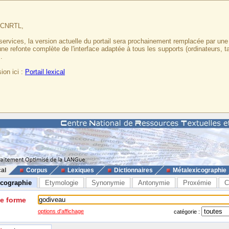
u CNRTL,
services, la version actuelle du portail sera prochainement remplacée par un
 une refonte complète de l'interface adaptée à tous les supports (ordinateurs, t
.
ion ici :
Portail lexical
cal
Corpus
Lexiques
Dictionnaires
Métalexicographie
icographie
Etymologie
Synonymie
Antonymie
Proxémie
C
ne forme
options d'affichage
catégorie :