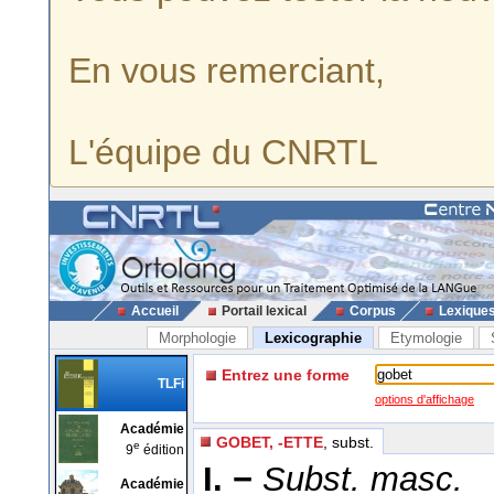
En vous remerciant,
L'équipe du CNRTL
Accueil
Portail lexical
Corpus
Lexique
Morphologie
Lexicographie
Etymologie
Entrez une forme
TLFi
options d'affichage
Académie
GOBET, -ETTE
, subst.
e
9
édition
I. −
Subst. masc.
Académie