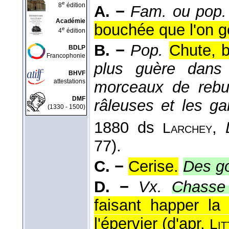
e
8
édition
A. −
Fam. ou pop.
Académie
bouchée que l'on g
e
4
édition
B. −
Pop.
Chute, 
BDLP
Francophonie
plus guère dans 
BHVF
attestations
morceaux de rebut
DMF
râleuses et les g
(1330 - 1500)
1880 ds
,
Larchey
77).
C. −
Cerise.
Des g
D. −
Vx.
Chasse
faisant happer la
l'épervier (
d'apr.
Lit