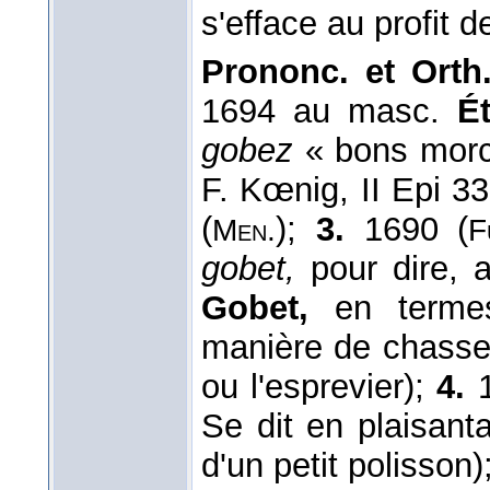
s'efface au profit 
Prononc. et Orth
1694 au masc.
É
gobez
« bons mor
F. Kœnig, II Epi 3
(
);
3.
1690 (
Men.
F
gobet,
pour dire, a
Gobet,
en terme
manière de chasser
ou l'esprevier);
4.
Se dit en plaisanta
d'un petit polisson