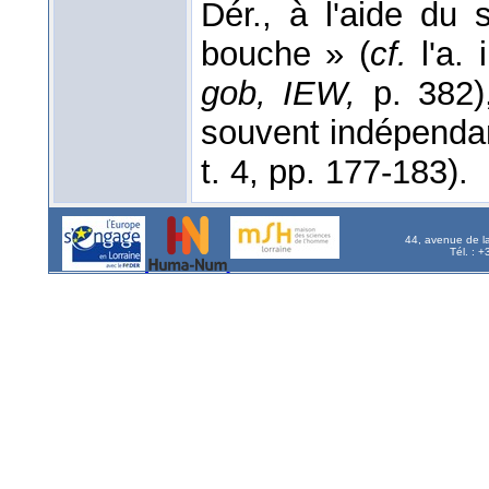
Dér., à l'aide du 
bouche » (
cf.
l'a. 
gob, IEW,
p. 382
souvent indépenda
t. 4, pp. 177-183).
44, avenue de l
Tél. : 