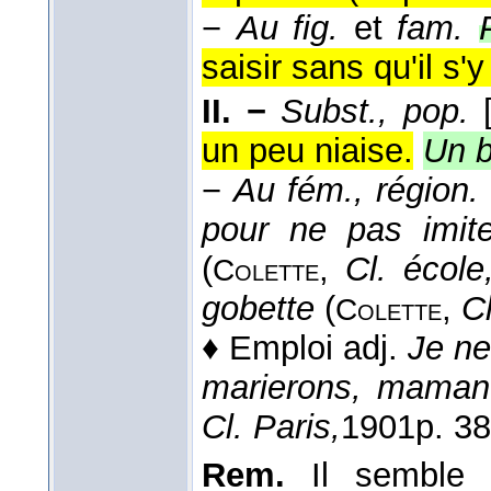
−
Au fig.
et
fam.
saisir sans qu'il s'
II. −
Subst., pop.
un peu niaise.
Un b
−
Au fém., région.
pour ne pas imite
(
,
Cl. école
Colette
gobette
(
,
Cl
Colette
♦
Emploi adj.
Je ne
marierons, maman
Cl. Paris,
1901
p. 38
Rem.
Il semble 