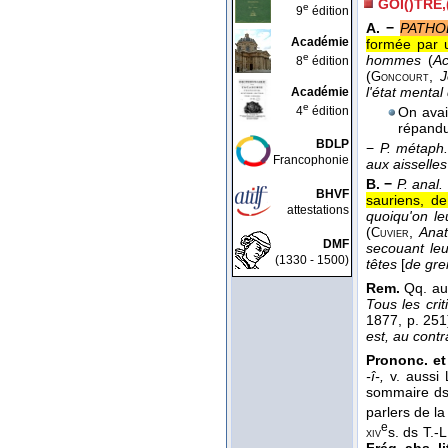
GOI()TRE,
e
9
édition
A. −
PATHO
Académie
formée par 
e
hommes
(
Ac
8
édition
(
,
J
Goncourt
l'état mental
Académie
e
4
édition
On avai
répandu
BDLP
−
P. métaph
Francophonie
aux aisselle
B. −
P. anal.
BHVF
sauriens, de
attestations
quoiqu'on le
(
,
Ana
Cuvier
DMF
secouant leu
(1330 - 1500)
têtes
[
de gre
Rem.
Qq. au
Tous les cri
1877, p. 251
est, au contr
Prononc. et
-î-,
v. aussi
sommaire d
parlers de l
e
s. ds T.-L
xiv
Fréq. abs. li