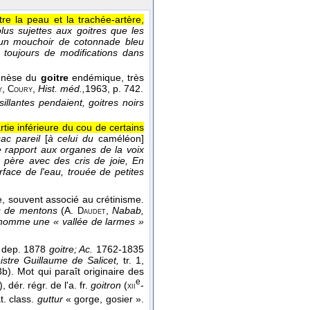
re la peau et la trachée-artère,
us sujettes aux goitres que les
 un mouchoir de cotonnade bleu
toujours de modifications dans
genèse du
goitre
endémique, très
,
,
Hist. méd.,
1963
, p. 742.
y
Coury
illantes pendaient, goitres noirs
ie inférieure du cou de certains
sac pareil
[
à celui du
caméléon]
e rapport aux organes de la voix
r père avec des cris de joie, En
rface de l'eau, trouée de petites
e, souvent associé au crétinisme.
ges de mentons
(A.
,
Nabab,
Daudet
se nomme une « vallée de larmes »
, dep. 1878
goitre; Ac.
1762-1835
istre Guillaume de Salicet,
tr. 1,
3b). Mot qui paraît originaire des
e
, dér. régr. de l'a. fr.
goitron
(
-
xii
t. class.
guttur
« gorge, gosier ».