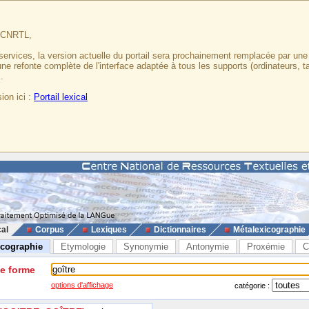
u CNRTL,
services, la version actuelle du portail sera prochainement remplacée par un
 une refonte complète de l'interface adaptée à tous les supports (ordinateurs, t
.
ion ici :
Portail lexical
cal
Corpus
Lexiques
Dictionnaires
Métalexicographie
icographie
Etymologie
Synonymie
Antonymie
Proxémie
C
ne forme
options d'affichage
catégorie :