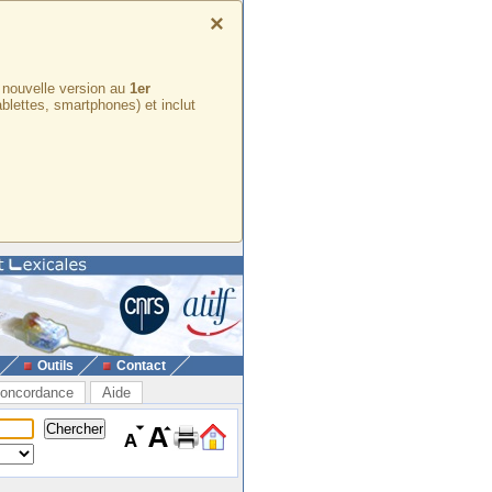
×
e nouvelle version au
1er
ablettes, smartphones) et inclut
Outils
Contact
oncordance
Aide