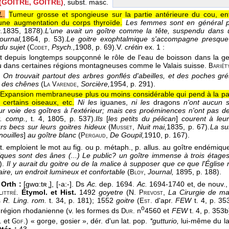
(GOITRE, GOÎTRE)
, subst. masc.
L.
Tumeur grosse et spongieuse sur la partie antérieure du cou, ent
une augmentation du corps thyroïde.
Les femmes sont en général pl
.
1835, 1878
).
L'une avait un goître comme la tête, suspendu dans
ournal,
1864
, p. 53).
Le goitre exophtalmique s'accompagne presque 
 du sujet
(
,
Psych.,
1908
, p. 69).
V.
crétin
ex. 1 :
Codet
t depuis longtemps soupçonné le rôle de l'eau de boisson dans la 
 dans certaines régions montagneuses comme le Valais suisse.
Bariét
.
On trouvait partout des arbres gonflés d'abeilles, et des poches grés
s des chênes
(
,
Sorcière,
1954
, p. 291).
La
Varende
Expansion membraneuse plus ou moins considérable qui pend à la part
 certains oiseaux, etc.
Ni les
iguanes,
ni les
dragons
n'ont aucun 
ur voie des goîtres à l'extérieur; mais ces proéminences n'ont pas d
t. comp.,
t. 4
, 1805
, p. 537).
Ils
[
les petits du pélican
]
courent à leu
rs becs sur leurs goitres hideux
(
,
Nuit mai,
1835
, p. 67).
La su
Musset
nouilles
]
au goître blanc
(
,
De Goupil,
1910
, p. 167).
Pergaud
t. emploient le mot au fig. ou p. métaph., p. allus. au goître endémiqu
tiques sont des ânes (...) Le public? un goître immense à trois éta
).
Il y aurait du goitre ou de la malice à supposer que ce que l'Égli
aire, un endroit lumineux et confortable
(
,
Journal,
1895, p. 188).
Bloy
 Orth :
[gwɑ:tʀ ̥], [-a:-]. Ds
Ac.
dep. 1694.
Ac.
1694-1740 et, de nouv.
.
Étymol. et Hist.
1492
goyetre
(N.
,
La Cirurgie de ma
Littré
Prevost
s
R. Ling. rom.
t. 34, p. 181); 1552
goitre
(
d'apr.
FEW
t. 4, p. 35
Est.
o
a région rhodanienne (v. les formes ds
n
4560 et
FEW
t. 4, p. 353b)
Dur.
. et
) « gorge, gosier », dér. d'un lat. pop.
*gutturio,
lui-même du la
Gdf.
ttér. :
43.