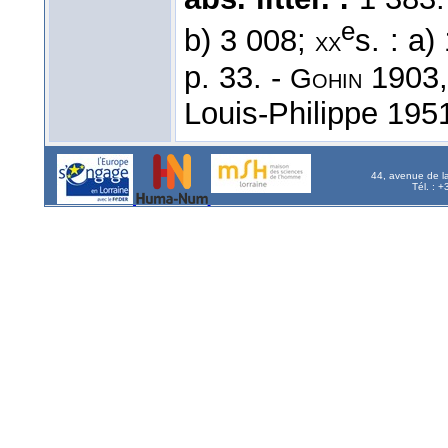
e
b) 3 008;
s. : a)
xx
p. 33. -
1903,
Gohin
Louis-Philippe 1951
44, avenue de l
Tél. : 