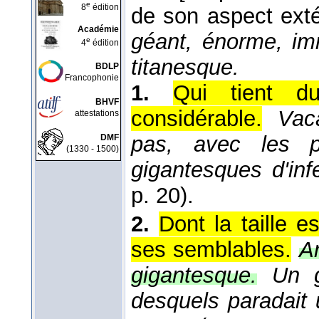
e
8
édition
de son aspect exté
Académie
géant, énorme, i
e
4
édition
titanesque.
BDLP
Francophonie
1.
Qui tient du
BHVF
considérable.
Vac
attestations
pas, avec les 
DMF
(1330 - 1500)
gigantesques d'in
p. 20).
2.
Dont la taille e
ses semblables.
Ar
gigantesque.
Un g
desquels paradait 