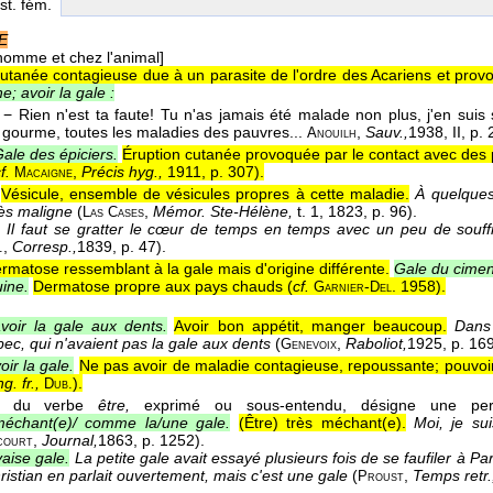
st. fém.
E
homme et chez l'animal]
cutanée contagieuse due à un parasite de l'ordre des Acariens et pr
; avoir la gale :
− Rien n'est ta faute! Tu n'as jamais été malade non plus, j'en suis s
a gourme, toutes les maladies des pauvres...
,
Sauv.,
1938
, II, p.
Anouilh
ale des épiciers.
Éruption cutanée provoquée par le contact avec des p
cf.
,
Précis hyg.,
1911, p. 307).
Macaigne
Vésicule, ensemble de vésicules propres à cette maladie.
À quelques 
rès maligne
(
,
Mémor. Ste-Hélène,
t. 1
, 1823
, p. 96).
Las
Cases
.
Il faut se gratter le cœur de temps en temps avec un peu de souff
,
Corresp.,
1839
, p. 47).
.
rmatose ressemblant à la gale mais d'origine différente.
Gale du cimen
ine.
Dermatose propre aux pays chauds (
cf.
-
. 1958).
Garnier
Del
voir la gale aux dents.
Avoir bon appétit, manger beaucoup.
Dans 
bec, qui n'avaient pas la gale aux dents
(
,
Raboliot,
1925
, p. 169
Genevoix
ir la gale.
Ne pas avoir de maladie contagieuse, repoussante; pouvoir
g. fr.,
).
Dub.
j. du verbe
être,
exprimé ou sous-entendu, désigne une pers
méchant(e)/ comme la/une gale.
(Être) très méchant(e).
Moi, je su
,
Journal,
1863
, p. 1252).
court
aise gale.
La petite gale avait essayé plusieurs fois de se faufiler à Pa
ristian en parlait ouvertement, mais c'est une gale
(
,
Temps retr.
Proust