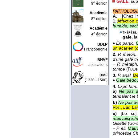
GALE
, sub
e
9
édition
PATHOLOGI
Académie
A. −
[Chez l'
e
8
édition
1.
Affection 
humide, sèche
Académie
thérèse.
e
4
édition
gale
, l
♦
En partic.
G
BDLP
un acarien (
Francophonie
2.
P. méton.
d'une gale t
BHVF
−
P. métaph
attestations
tombe
(
Flaub
3.
P. anal.
De
DMF
♦
Gale bédou
(1330 - 1500)
4.
Expr. fam.
a)
Ne pas a
tendaient le 
b)
Ne pas avo
.,
Lar. Lan
Rob
c)
[Le su
mauvais(e)/
Gisette
(
Gon
−
P. ell.
Mauv
princesse Ch