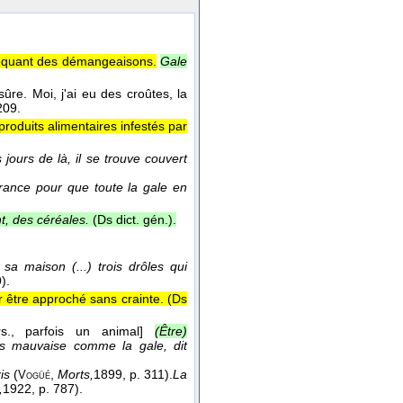
ovoquant des démangeaisons.
Gale
ûre. Moi, j'ai eu des croûtes, la
 209.
roduits alimentaires infestés par
jours de là, il se trouve couvert
rance pour que toute la gale en
t, des céréales.
(
Ds dict. gén.
).
sa maison (...) trois drôles qui
).
 être approché sans crainte. (
Ds
., parfois un animal]
(Être)
is mauvaise comme la gale, dit
ris
(
,
Morts,
1899
, p. 311).
La
Vogüé
,
1922
, p. 787).