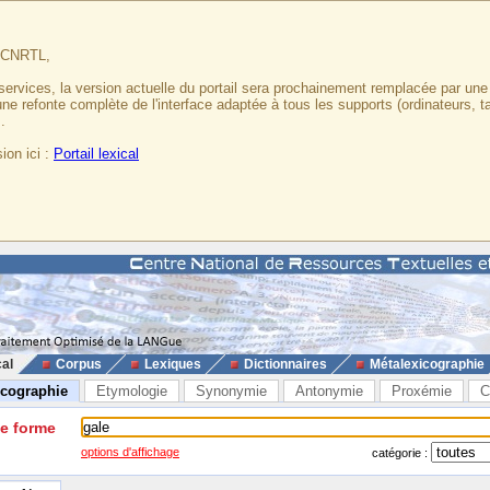
u CNRTL,
services, la version actuelle du portail sera prochainement remplacée par un
 une refonte complète de l'interface adaptée à tous les supports (ordinateurs, t
.
ion ici :
Portail lexical
cal
Corpus
Lexiques
Dictionnaires
Métalexicographie
icographie
Etymologie
Synonymie
Antonymie
Proxémie
C
ne forme
options d'affichage
catégorie :