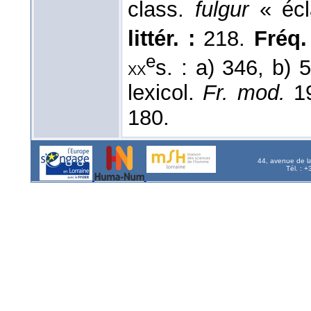
class.
fulgur
« écl
littér. :
218.
Fréq. 
e
s. : a) 346, b) 
xx
lexicol.
Fr. mod.
19
180.
44, avenue de l
Tél. : 