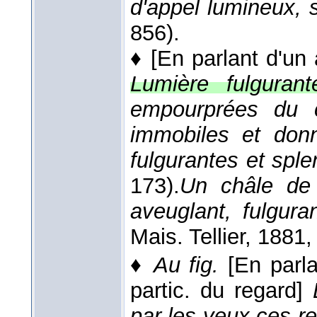
d'appel lumineux, s
856).
♦
[En parlant d'un 
Lumière fulgurant
empourprées du c
immobiles et don
fulgurantes et spl
173).
Un châle de 
aveuglant, fulgura
Mais. Tellier
, 1881
,
♦
Au fig.
[En parla
partic. du regard]
par les yeux ces r