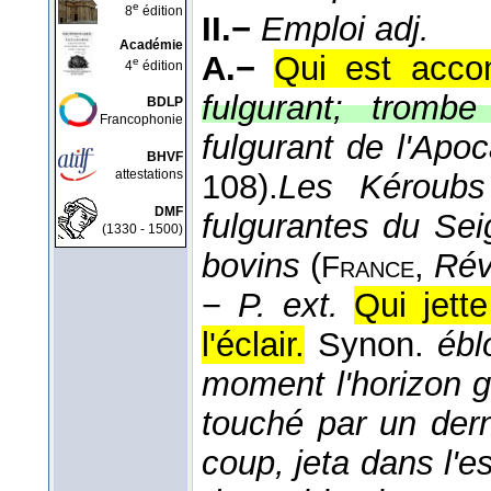
e
8
édition
II.−
Emploi adj.
Académie
A.−
Qui est accom
e
4
édition
fulgurant; trombe 
BDLP
Francophonie
fulgurant de l'Apo
BHVF
attestations
108).
Les Kéroubs
DMF
fulgurantes du Sei
(1330 - 1500)
bovins
(
,
Rév
France
−
P. ext.
Qui jett
l'éclair.
Synon.
ébl
moment l'horizon gr
touché par un dern
coup, jeta dans l'e