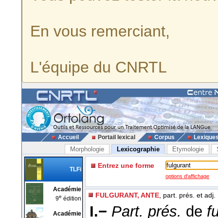
En vous remerciant,
L'équipe du CNRTL
Accueil
Portail lexical
Corpus
Lexique
Morphologie
Lexicographie
Etymologie
Entrez une forme
TLFi
options d'affichage
Académie
FULGURANT, ANTE
, part. prés. et adj.
e
9
édition
I.−
Part. prés.
de
f
Académie