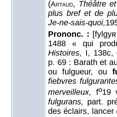
(
,
Théâtre et
Artaud
plus bref et de plu
Je-ne-sais-quoi,
19
Prononc. :
[fylgyʀ 
1488 « qui produ
Histoires,
I, 138c,
p. 69 : Barath et a
ou fulgueur, ou
f
fiebvres fulgurante
o
merveilleux,
f
19 
fulgurans,
part. pr
des éclairs, lancer 