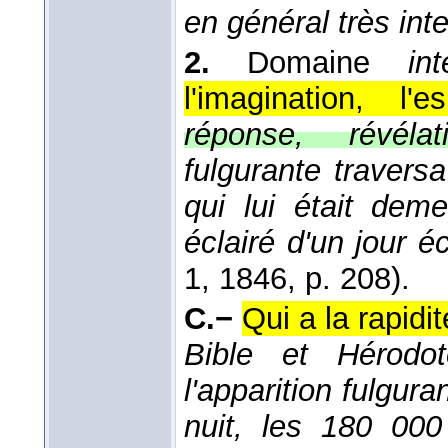
en général très int
2.
Domaine
int
l'imagination, l'esp
réponse, révélat
fulgurante travers
qui lui était dem
éclairé d'un jour éc
1
, 1846
, p. 208).
C.−
Qui a la rapidité
Bible et Hérodot
l'apparition fulgur
nuit, les 180 00