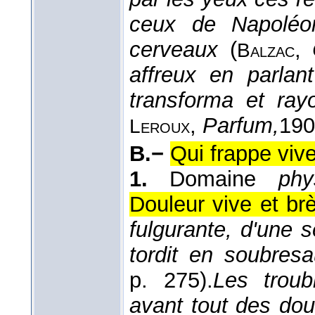
ceux de Napoléon
cerveaux
(
,
Balzac
affreux en parlan
transforma et ray
,
Parfum,
190
Leroux
B.−
Qui frappe viv
1.
Domaine
phy
Douleur vive et br
fulgurante, d'une 
tordit en soubresa
p. 275).
Les troubl
avant tout des doul