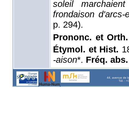
soleil marchaie
frondaison d'arcs-e
p. 294).
Prononc. et Orth.
Étymol. et Hist.
18
-aison
*.
Fréq. abs. l
44, avenue de l
Tél. : 