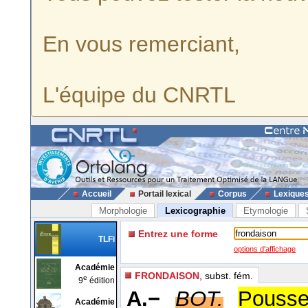
En vous remerciant,
L'équipe du CNRTL
Accueil
Portail lexical
Corpus
Lexique
Morphologie
Lexicographie
Etymologie
Entrez une forme
TLFi
options d'affichage
Académie
FRONDAISON
, subst. fém.
e
9
édition
A.−
BOT.
Pousse
Académie