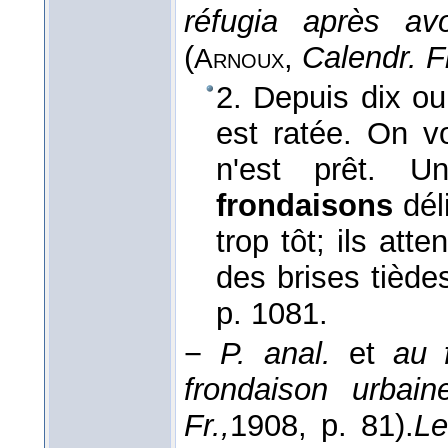
réfugia après a
(
,
Calendr. Fl
Arnoux
2. Depuis dix ou
est ratée. On vo
n'est prêt. U
frondaisons
déli
trop tôt; ils att
des brises tiède
p. 1081.
−
P. anal.
et
au f
frondaison urbain
Fr.,
1908
, p. 81).
Le