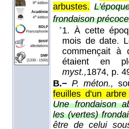
e
8
édition
arbustes.
L'époque
Académie
frondaison précoce,
e
4
édition
BDLP
1. À cette époq
Francophonie
mois de date. L
BHVF
attestations
commençait à de
DMF
étaient en p
(1330 - 1500)
myst.,
1874
, p. 4
B.−
P. méton.,
so
feuilles d'un arbr
Une frondaison ab
les (vertes) fronda
être de celui so