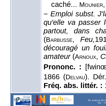
caché...
Mounier
−
Emploi subst.
J'
qu'elle va passer 
partout, dans ch
(
,
Feu,
19
Barbusse
découragé un foui
amateur
(
,
C
Arnoux
Prononc. :
[fwinœ:
1866 (
). Dé
Delvau
Fréq. abs. littér. :
44, avenue de l
Tél. : 