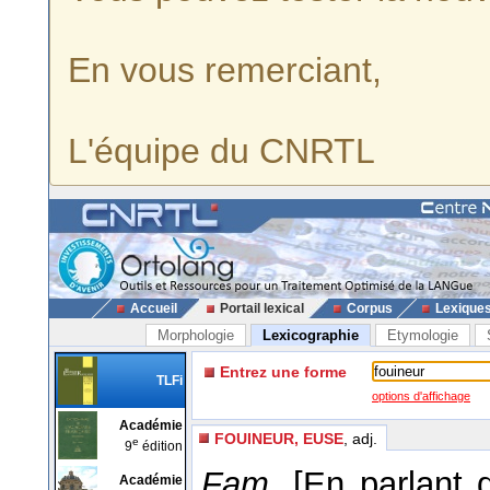
En vous remerciant,
L'équipe du CNRTL
Accueil
Portail lexical
Corpus
Lexique
Morphologie
Lexicographie
Etymologie
Entrez une forme
TLFi
options d'affichage
Académie
FOUINEUR, EUSE
, adj.
e
9
édition
Fam.
[En parlant 
Académie