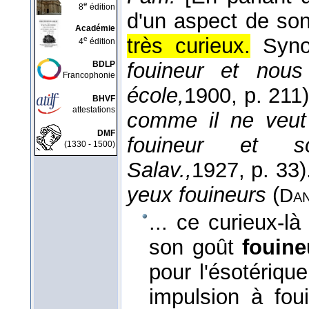
e
8
édition
d'un aspect de so
Académie
très curieux.
Syn
e
4
édition
fouineur et nou
BDLP
Francophonie
école,
1900
, p. 211)
BHVF
attestations
comme il ne veut p
DMF
fouineur et 
(1330 - 1500)
Salav.,
1927
, p. 33)
yeux fouineurs
(
Dan
... ce curieux-l
son goût
fouine
pour l'ésotérique
impulsion à foui