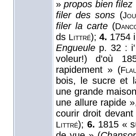
»
propos bien filez
filer des sons
(
Jou
filer la carte
(
Danc
ds
);
4.
1754 in
Littré
Engueule
p. 32 : i
voleur!) d'où 18
rapidement » (
Fla
bois, le sucre et 
une grande maiso
une allure rapide »,
courir droit devant
);
6.
1815 « su
Littré
de vue » (
Chanson