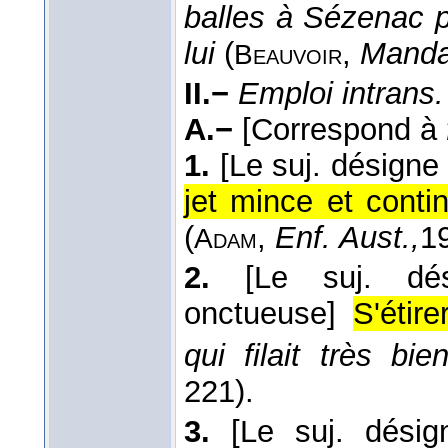
balles à Sézenac p
lui
(
,
Manda
Beauvoir
II.−
Emploi intrans.
A.−
[Correspond à
1.
[Le suj. désigne 
jet mince et contin
(
,
Enf. Aust.,
1
Adam
2.
[Le suj. dé
onctueuse]
S'étire
qui filait très bie
221).
3.
[Le suj. dési