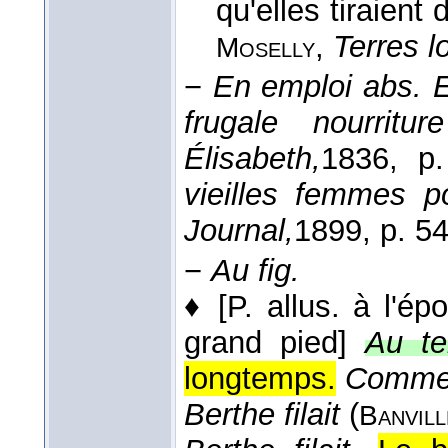
qu'elles tiraient
,
Terres lo
Moselly
−
En emploi abs.
E
frugale nourritur
Élisabeth,
1836
, p.
vieilles femmes po
Journal,
1899
, p. 5
−
Au fig.
♦
[P. allus. à l'é
grand pied]
Au te
longtemps.
Comme 
Berthe filait
(
Banvill