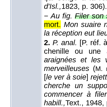
d'Isl.,
1823
, p. 306).
−
Au fig.
Filer son 
mort.
Mon suaire n'
la réception eut lie
2.
P. anal.
[P. réf. 
chenille ou une 
araignées et les v
merveilleuses
(
M. 
[
le ver à soie
]
reje
cherche un suppor
commencer à filer
habill.,
Text.
, 1948
,