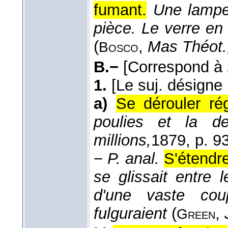
fumant.
Une lampe 
pièce. Le verre en é
(
,
Mas Théot.
Bosco
B.−
[Correspond à
1.
[Le suj. désigne
a)
Se dérouler rég
poulies et la d
millions,
1879
, p. 93
−
P. anal.
S'étendre
se glissait entre l
d'une vaste cou
fulguraient
(
,
Green