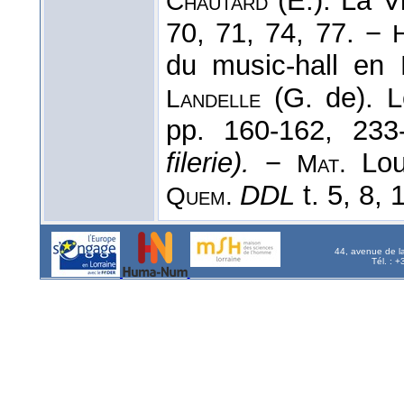
(É.). La Vi
Chautard
70, 71, 74, 77. −
du music-hall en
(G. de). L
Landelle
pp. 160-162, 23
filerie).
−
Loui
Mat.
DDL
t. 5, 8, 
Quem.
44, avenue de l
Tél. : 