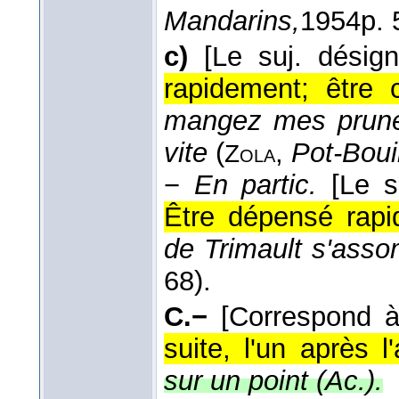
Mandarins,
1954
p. 
c)
[Le suj. désig
rapidement; être
mangez mes pruneau
vite
(
,
Pot-Bouil
Zola
−
En partic.
[Le 
Être dépensé rapi
de Trimault s'assom
68).
C.−
[Correspond 
suite, l'un après l'
sur un point (
Ac.
).