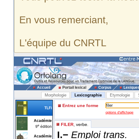
En vous remerciant,
L'équipe du CNRTL
Accueil
Portail lexical
Corpus
Lexique
Morphologie
Lexicographie
Etymologie
Entrez une forme
TLFi
options d'affichage
Académie
FILER
, verbe.
e
9
édition
I.−
Emploi trans.
Académie