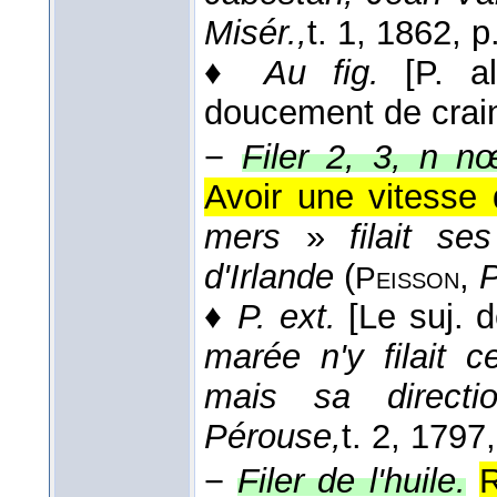
Misér.,
t. 1
, 1862
, p
♦
Au fig.
[P. a
doucement de crain
−
Filer 2, 3, n n
Avoir une vitesse
mers
»
filait s
d'Irlande
(
,
P
Peisson
♦
P. ext.
[Le suj. 
marée n'y filait 
mais sa directio
Pérouse,
t. 2
, 1797
−
Filer de l'huile.
R