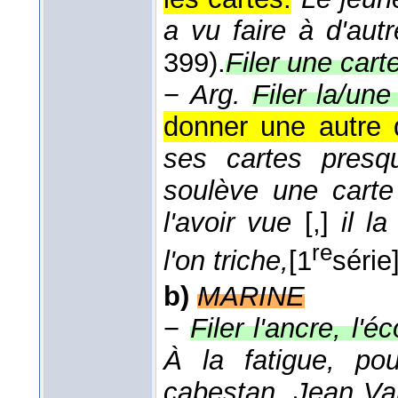
a vu faire à d'aut
399).
Filer une cart
−
Arg.
Filer la/une
donner une autre q
ses cartes presq
soulève une carte 
l'avoir vue
[,]
il l
re
l'on triche,
[1
série
b)
MARINE
−
Filer l'ancre, l'é
À la fatigue, pou
cabestan, Jean Va