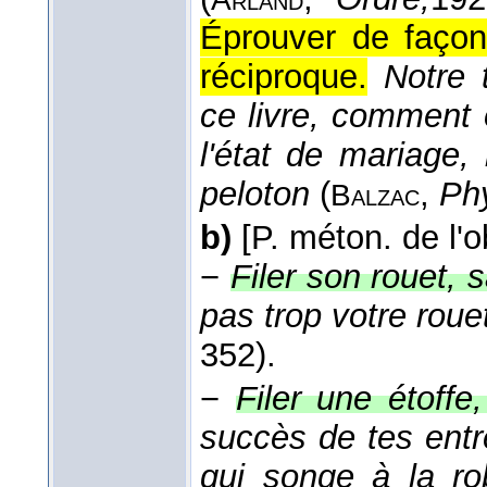
Éprouver de façon
réciproque.
Notre 
ce livre, comment o
l'état de mariage,
peloton
(
,
Phy
Balzac
b)
[P. méton. de l'ob
−
Filer son rouet, 
pas trop votre rouet
352).
−
Filer une étoffe
succès de tes ent
qui songe à la rob