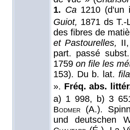
1.
Ca
1210 (d'un i
Guiot,
1871 ds T.-
des fibres de matièr
et Pastourelles,
II
part. passé subst.
1759
on file les mé
153). Du b. lat.
fil
».
Fréq. abs. littér
a) 1 998, b) 3 6
(A.). Spin
Bodmer
und deutschen W