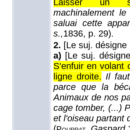
Laisser un si
machinalement le c
saluai cette appa
s.,
1836
, p. 29).
2.
[Le suj. désigne
a)
[Le suj. désign
S'enfuir en volant 
ligne droite.
Il fa
parce que la béca
Animaux de nos pa
cage tomber, (...) P
et l'oiseau partant d
(
,
Gaspard,
Pourrat