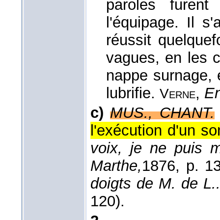
paroles furent
l'équipage. Il s
réussit quelquef
vagues, en les c
nappe surnage, e
lubrifie.
,
En
Verne
c)
MUS., CHANT.
l'exécution d'un so
voix, je ne puis 
Marthe,
1876
, p. 1
doigts de M. de L..
120).