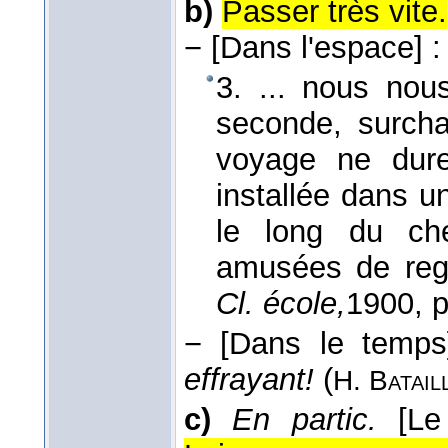
b)
Passer très vite.
−
[Dans l'espace]
:
3. ... nous no
seconde, surcha
voyage ne dure
installée dans un
le long du ch
amusées de re
Cl. école,
1900
, 
−
[Dans le temps
effrayant!
(
H. Batail
c)
En partic.
[Le