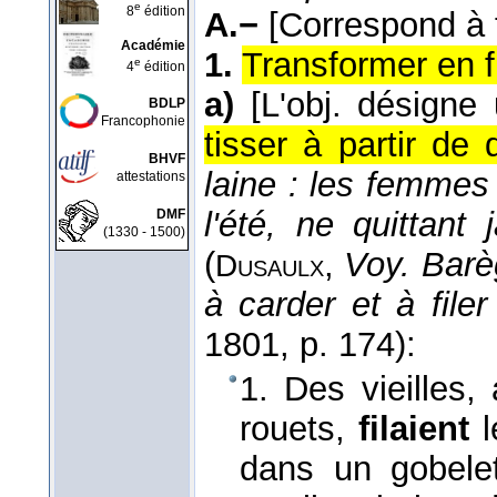
e
8
édition
A.−
[Correspond à fi
Académie
1.
Transformer en fil
e
4
édition
a)
[L'obj. désigne 
BDLP
Francophonie
tisser à partir de 
BHVF
laine : les femmes l
attestations
l'été, ne quittant
DMF
(1330 - 1500)
(
,
Voy. Barè
Dusaulx
à carder et à filer
1801
, p. 174):
1. Des vieilles,
rouets,
filaient
l
dans un gobelet 