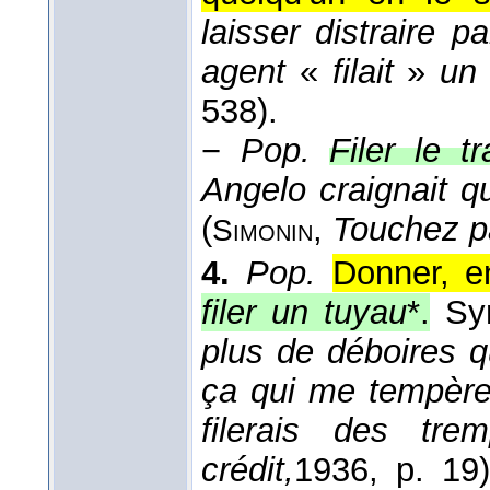
laisser distraire pa
agent
«
filait
»
un 
538).
−
Pop.
Filer le t
Angelo craignait qu
(
,
Touchez pa
Simonin
4.
Pop.
Donner, e
filer un tuyau
*.
Sy
plus de déboires q
ça qui me tempère. 
filerais des tre
crédit,
1936
, p. 19)