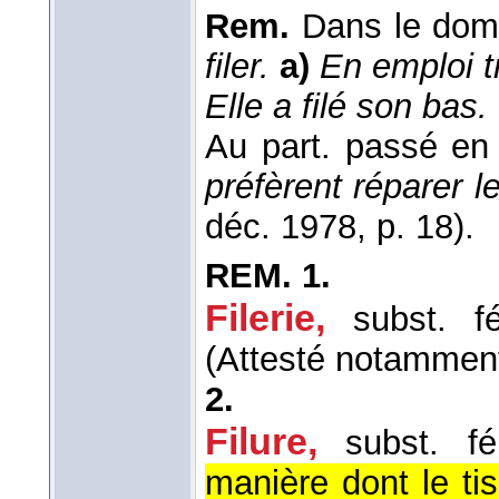
Rem.
Dans le domai
filer.
a)
En emploi t
Elle a filé son bas.
Au part. passé en
préfèrent réparer le
déc. 1978, p. 18).
REM.
1.
Filerie,
subst. f
(Attesté notammen
2.
Filure,
subst. f
manière dont le tis