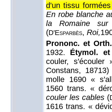
d'un tissu formées 
En robe blanche au
la Romaine sur 
(
,
Roi,
19
D'Esparbès
Prononc. et Orth.
1932.
Étymol. et
couler, s'écouler 
Constans, 18713) 
molle 1690 « s'all
1560 trans. « dér
couler les cables
(
1616 trans. « dévi