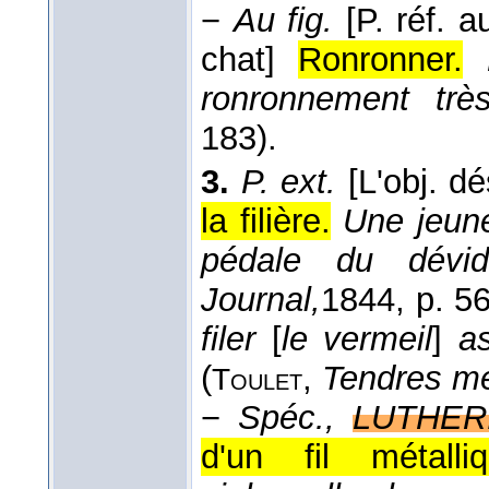
−
Au fig.
[P. réf. 
chat]
Ronronner.
ronronnement trè
183).
3.
P. ext.
[L'obj. d
la filière.
Une jeune 
pédale du dévido
Journal,
1844
, p. 5
filer
[
le vermeil
]
a
(
,
Tendres mé
Toulet
−
Spéc.,
LUTHER
d'un fil métalliq