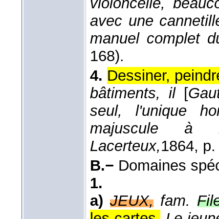
violoncelle, beauco
avec une cannetill
manuel complet du 
168).
4.
Dessiner, peindre 
bâtiments, il
[
Gau
seul, l'unique h
majuscule à 
Lacerteux,
1864
, p.
B.−
Domaines spé
1.
a)
JEUX,
fam.
Fil
les cartes.
Le jeun