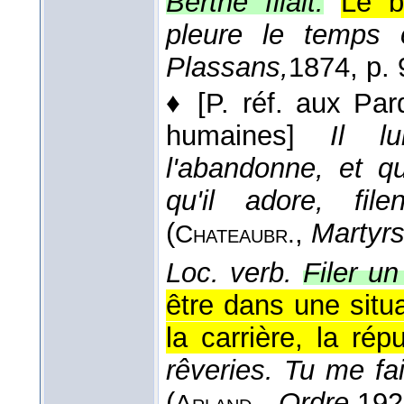
Berthe filait.
Le b
pleure le temps o
Plassans,
1874
, p.
♦
[P. réf. aux Par
humaines]
Il l
l'abandonne, et q
qu'il adore, fil
(
,
Martyrs
Chateaubr.
Loc. verb.
Filer u
être dans une situa
la carrière, la répu
rêveries. Tu me fai
(
,
Ordre,
192
Arland