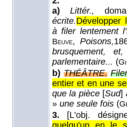
2.
a)
Littér.,
domai
écrite.
Développer 
à filer lentement 
,
Poisons,
18
Beuve
brusquement, et,
parlementaire...
(
Gi
b)
THÉÂTRE.
File
entier et en une se
que la pièce
[
Sud
]
»
une seule fois
(
G
3.
[L'obj. désig
quelqu'un en le su