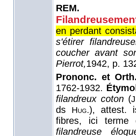
REM.
Filandreusement
en perdant consist
s'étirer filandreu
coucher avant so
Pierrot,
1942
, p. 13
Prononc. et Orth.
1762-1932.
Étymol
filandreux coton
(
J
ds
), attest.
Hug.
fibres, ici term
filandreuse éloqu