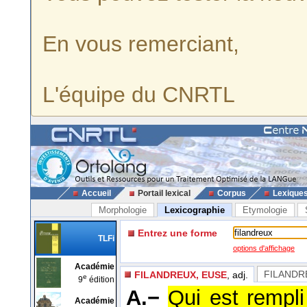
En vous remerciant,
L'équipe du CNRTL
Accueil
Portail lexical
Corpus
Lexique
Morphologie
Lexicographie
Etymologie
Entrez une forme
TLFi
options d'affichage
Académie
FILANDR
FILANDREUX, EUSE
, adj.
e
9
édition
A.−
Qui est rempli
Académie