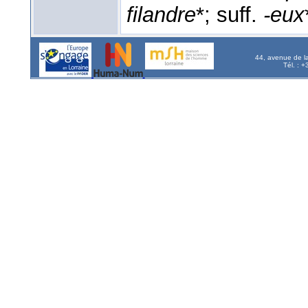
filandre
*; suff.
-eux
44, avenue de l
Tél. : 