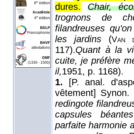
e
8
édition
dures.
Chair, éco
Académie
trognons de ch
e
4
édition
filandreuses qu'on
BDLP
Francophonie
les jardins
(
Van 
BHVF
117).
Quant à la vi
attestations
cuite, je préfère 
DMF
(1330 - 1500)
il,
1951
, p. 1168).
1.
[P. anal. d'asp
vêtement]
Synon.
redingote filandre
capsules béantes
parfaite harmonie 