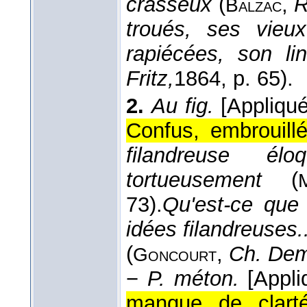
crasseux
(
,
R
Balzac
troués, ses vieu
rapiécées, son lin
Fritz,
1864
, p. 65).
2.
Au fig.
[Appliqué
Confus, embrouillé,
filandreuse él
tortueusement
(
73).
Qu'est-ce que
idées filandreuses
(
,
Ch. Dema
Goncourt
−
P. méton.
[Appli
manque de clarté