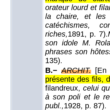
orateur lourd et fil
la chaire, et les
catéchismes, co
riches,
1891
, p. 7).
son idole M. Rola
phrases son hôtes
135).
B.−
ARCHIT.
[En 
présente des fils, d
filandreux,
celui qu
à son poli et le 
publ.,
1928
, p. 87).