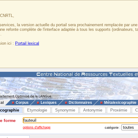
u CNRTL,
services, la version actuelle du portail sera prochainement remplacée par un
 une refonte complète de l'interface adaptée à tous les supports (ordinateurs, t
.
ion ici :
Portail lexical
cal
Corpus
Lexiques
Dictionnaires
Métalexicographie
icographie
Etymologie
Synonymie
Antonymie
Proxémie
C
ne forme
options d'affichage
catégorie :