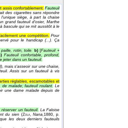
t assis confortablement.
Fauteuil
ait des cigarettes sans répondre
 l'unique siège, à part la chaise
n grand fauteuil d'osier, Marthe
l à bascule qui se mit aussitôt à le
acilement une compétition.
Pour
ervé pour le handicap (...). Ça
aille, rotin, toile.
b)
[
Fauteuil
+
c)
Fauteuil confortable, profond,
se jeter dans un fauteuil.
l),
mais
s'asseoir sur une chaise,
euil. Assis sur un fauteuil à vis
rties réglables, escamotables et
, de malade; fauteuil roulant.
Le
oir une dame malade depuis de
 réserver un fauteuil.
La Faloise
nt du sien
(
,
Nana,
1880
, p.
Zola
ue les deux derniers fauteuils