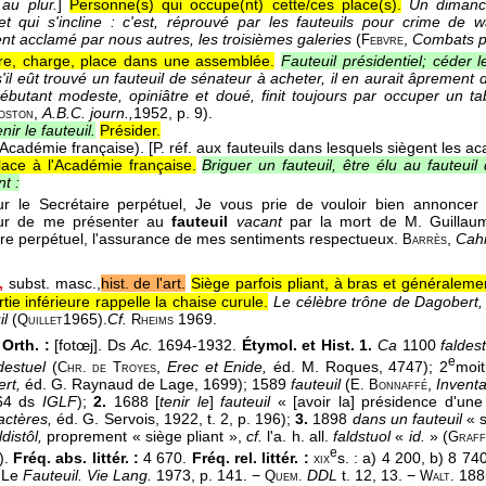
t
au plur.
]
Personne(s) qui occupe(nt) cette/ces place(s).
Un dimanch
t qui s'incline : c'est, réprouvé par les fauteuils pour crime de
nt acclamé par nous autres, les troisièmes galeries
(
,
Combats po
Febvre
tre, charge, place dans une assemblée.
Fauteuil présidentiel; céder l
s'il eût trouvé un fauteuil de sénateur à acheter, il en aurait âprement d
ébutant modeste, opiniâtre et doué, finit toujours par occuper un tab
,
A.B.C. journ.,
1952
, p. 9).
oston
nir le fauteuil.
Présider.
Académie française).
[P. réf. aux fauteuils dans lesquels siègent les 
lace à l'Académie française.
Briguer un fauteuil, être élu au fauteui
nt :
r le Secrétaire perpétuel, Je vous prie de vouloir bien annoncer 
eur de me présenter au
fauteuil
vacant
par la mort de M. Guillaume
ire perpétuel, l'assurance de mes sentiments respectueux.
,
Cahi
Barrès
,
subst. masc.,
hist. de l'art.
Siège parfois pliant, à bras et généralem
rtie inférieure rappelle la chaise curule.
Le célèbre trône de Dagobert, 
il
(
1965
).
Cf.
1969.
Quillet
Rheims
Orth. :
[fotœj]. Ds
Ac.
1694-1932.
Étymol. et Hist. 1.
Ca
1100
faldes
e
destuel
(
,
Erec et Enide,
éd. M. Roques, 4747); 2
moi
Chr. de Troyes
ert,
éd. G. Raynaud de Lage, 1699); 1589
fauteuil
(
,
Invent
E. Bonnaffé
64 ds
IGLF
);
2.
1688 [
tenir le
]
fauteuil
« [avoir la] présidence d'une
actères,
éd. G. Servois, 1922, t. 2, p. 196);
3.
1898
dans un fauteuil
« s
ldistôl,
proprement « siège pliant »,
cf.
l'a. h. all.
faldstuol
«
id.
» (
Graf
e
).
Fréq. abs. littér. :
4 670.
Fréq. rel. littér. :
s. : a) 4 200, b) 8 74
xix
 Le
Fauteuil. Vie Lang.
1973, p. 141. −
DDL
t. 12, 13. −
1885
Quem.
Walt.