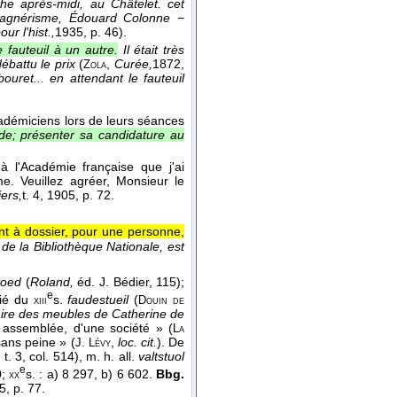
e après-midi, au Châtelet. cet
 wagnérisme, Édouard Colonne −
ur l'hist.,
1935
, p. 46).
e fauteuil à un autre.
Il était très
ébattu le prix
(
,
Curée,
1872
,
Zola
ouret... en attendant le fauteuil
académiciens lors de leurs séances
l de; présenter sa candidature au
à l'Académie française que j'ai
. Veuillez agréer, Monsieur le
ers,
t. 4
, 1905
, p. 72.
ent à dossier, pour une personne,
de la Bibliothèque Nationale, est
toed
(
Roland,
éd. J. Bédier, 115);
e
tié du
s.
faudestueil
(
xiii
Douin de
aire des meubles de Catherine de
 assemblée, d'une société » (
La
ans peine » (
,
loc. cit.
). De
J. Lévy
t. 3, col. 514), m. h. all.
valtstuol
f
e
0;
s. : a) 8 297, b) 6 602.
Bbg.
xx
, p. 77.