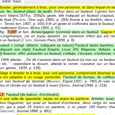
, subst. masc.
dossier, généralement à bras, pour une personne, et dans lequel on es
ir, fer; fauteuil pliant, de jardin.
Enfoui dans un fauteuil, Cyprien fum
urs Vatard,
1879,
p. 259)
Du geste, elle indiquait un fauteuil crapaud,
e était
(
,
Vice supr.,
1884
, p. 284).
Assise à sa fenêtre, dans u
Péladan
,
Terres lorr.,
1907
, p. 160).
Il fit un geste et s'effondra dans le fauteui
ly
rnellement
(
,
Moïra,
1950
, p. 81).
Green
fig.,
TURF
et
fam.
Arriver/gagner (comme) dans un fauteuil.
Gagner f
Longchamps, j'ai un tuyau épatant, un canasson infect qui est rés
 un fauteuil
(
,
Gosses Paris,
1898
, p. 8).
J. Lévy
uteuil
+ compl. déterm. indiquant sa nature]
Fauteuil de/en bambou, p
ndiquant son style]
Fauteuil Empire, Louis XIV, Régence, Voltaire.
d)
Avancer, offrir, présenter un fauteuil; s'affaler, s'écraser, s'enfoncer, 
1956 atteste : ,,On dit
s'asseoir dans un fauteuil (
et non
sur un fauteui
n
etc.``; cependant la docum. atteste la constr.
s'asseoir sur un faut
uv. genev.,
1839, p. 139).
Siège à dossier et à bras, pour une personne, comprenant diverses pa
e est adaptée à un usage particulier.
Fauteuil de bureau, de coiffeur
ur son fauteuil de dentiste
(
,
Espoir,
1937
, p. 780).
Je vais v
Malraux
es et clouée sur un fauteuil à roues
(
,
Journal,
1948
, p. 219).
Green
.
LE.
Fauteuil (de balcon, d'orchestre).
s une salle de spectacle, située en avant du parterre.
Acheter, louer,
out Daguenet, qui avait un fauteuil d'orchestre, deux rangs en ava
on, qui a payé 25 francs un parterre, a vu payer 190 francs chaq
,
Journal,
1888
, p. 881).
Goncourt