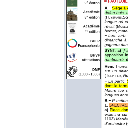
FAUTEUIL
e
9
édition
A.−
Siège à 
Académie
de/en bois, cu
e
(
,
Sœ
8
édition
Huysmans
longue où ell
rêvait
(
Académie
Mosel
bercer, mate
e
4
édition
−
Loc. verb. 
dimanche à 
BDLP
gagnera dans
Francophonie
SYNT. a)
[
Fa
apposition i
BHVF
rembourré.
attestations
Rem.
Thomas
DMF
sur un diva
(1330 - 1500)
(
,
No
Toepffer
−
En partic.
dont la form
Maure tué s
longues anné
B.−
P. méton
1.
SPECTAC
a)
Place dan
examina surt
1103).
Mariét
d'orchestre
(