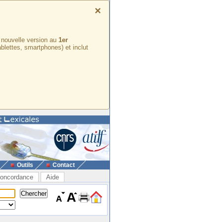
×
e nouvelle version au
1er
ablettes, smartphones) et inclut
Outils
Contact
oncordance
Aide