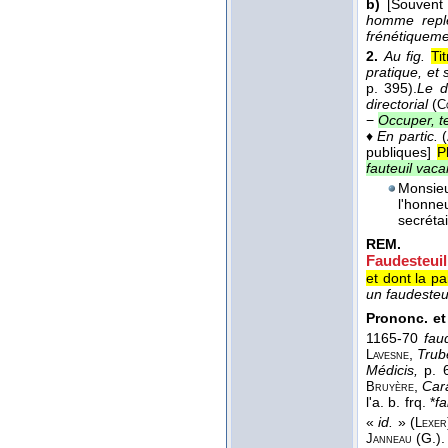
b)
[Souven
homme reple
frénétiqueme
2.
Au fig.
Ti
pratique, et 
p. 395).
Le d
directorial
(
C
−
Occuper, te
♦
En partic.
(
publiques]
P
fauteuil vaca
Monsieu
l'honn
secréta
REM.
Faudesteuil
et dont la pa
un faudesteu
Prononc. et 
1165-70
fau
,
Trub
Lavesne
Médicis,
p. 
,
Car
Bruyère
l'a. b. frq. *
fa
«
id.
» (
Lexer
(G.).
Janneau