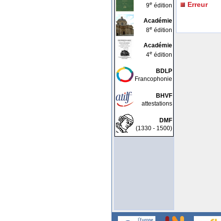
e
Erreur
9
édition
Académie
e
8
édition
Académie
e
4
édition
BDLP
Francophonie
BHVF
attestations
DMF
(1330 - 1500)