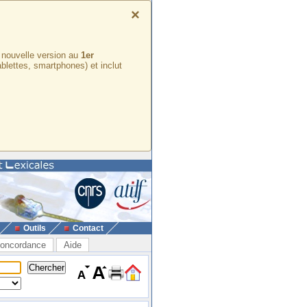
×
e nouvelle version au
1er
ablettes, smartphones) et inclut
Outils
Contact
oncordance
Aide