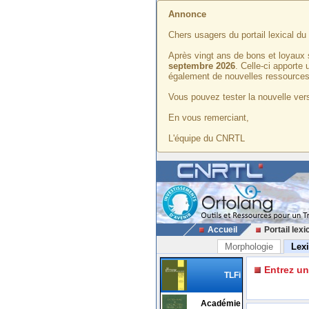
Annonce
Chers usagers du portail lexical d
Après vingt ans de bons et loyaux 
septembre 2026
. Celle-ci apporte
également de nouvelles ressources
Vous pouvez tester la nouvelle vers
En vous remerciant,
L'équipe du CNRTL
Accueil
Portail lexi
Morphologie
Lex
Entrez u
TLFi
Académie