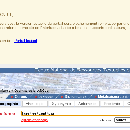
u CNRTL,
services, la version actuelle du portail sera prochainement remplacée par un
 une refonte complète de l'interface adaptée à tous les supports (ordinateurs, t
.
ion ici :
Portail lexical
cal
Corpus
Lexiques
Dictionnaires
Métalexicographie
icographie
Etymologie
Synonymie
Antonymie
Proxémie
C
ne forme
options d'affichage
catégorie :