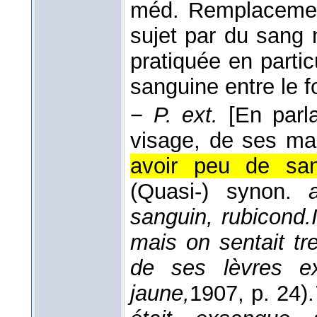
méd. Remplacement
sujet par du sang n
pratiquée en partic
sanguine entre le f
−
P. ext.
[En parl
visage, de ses ma
avoir peu de san
(Quasi-) synon.
sanguin, rubicond.
mais on sentait tr
de ses lèvres 
jaune,
1907
, p. 24).