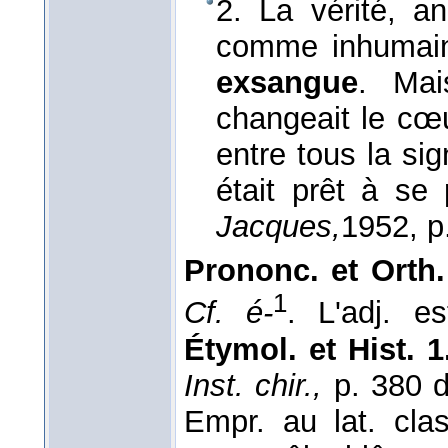
2. La vérité, a
comme inhumaine
exsangue
. Mai
changeait le c
entre tous la sign
était prêt à se
Jacques,
1952
, p
Prononc. et Orth.
1
Cf. é-
. L'adj. 
Étymol. et Hist. 1
Inst. chir.,
p. 380 
Empr. au lat. clas