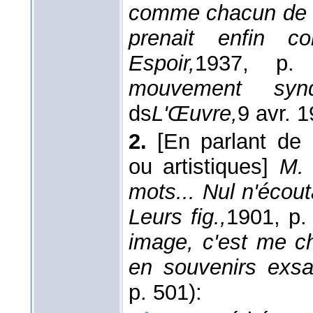
comme chacun de 
prenait enfin co
Espoir,
1937
, p. 
mouvement synd
ds
L'Œuvre,
9 avr. 
2.
[En parlant de p
ou artistiques]
M. 
mots... Nul n'écou
Leurs fig.,
1901
, p.
image, c'est me c
en souvenirs exs
p. 501):