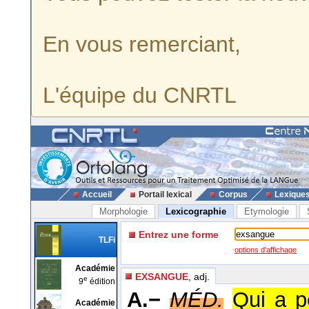
En vous remerciant,
L'équipe du CNRTL
Accueil
Portail lexical
Corpus
Lexique
Morphologie
Lexicographie
Etymologie
Entrez une forme
TLFi
options d'affichage
Académie
EXSANGUE
, adj.
e
9
édition
A.−
MÉD.
Qui a p
Académie