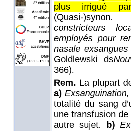
e
8
édition
plus irrigué p
Académie
(Quasi-)synon
e
4
édition
constricteurs lo
BDLP
Francophonie
employés pour ren
BHVF
nasale exsangues 
attestations
Goldlewski ds
Nou
DMF
(1330 - 1500)
366).
Rem.
La plupart de
a)
Exsanguination,
totalité du sang d
une transfusion de
autre sujet.
b)
Ex