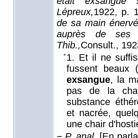
était exsangue 
Lépreux,
1922
, p. 
de sa main énervé
auprès de ses 
Thib.,
Consult.
, 192
1. Et il ne suff
fussent beaux (
exsangue
, la m
pas de la cha
substance éthéré
et nacrée, quelq
une chair d'host
−
P. anal.
[En parl