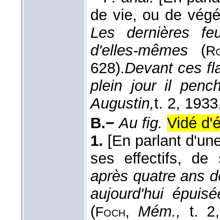
de vie, ou de végé
Les dernières fe
d'elles-mêmes
(
Ro
628).
Devant ces f
plein jour il penc
Augustin,
t. 2
, 1933
B.−
Au fig.
Vidé d'é
1.
[En parlant d'une
ses effectifs, de 
après quatre ans d
aujourd'hui épuis
(
,
Mém.,
t. 2
Foch