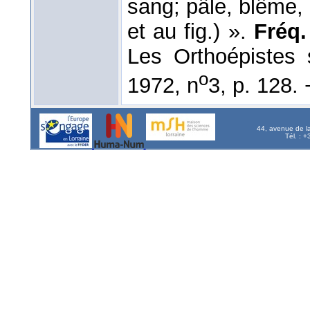
sang; pâle, blême, l
et au fig.) ».
Fréq. 
Les Orthoépistes 
o
1972, n
3, p. 128.
44, avenue de l
Tél. : 