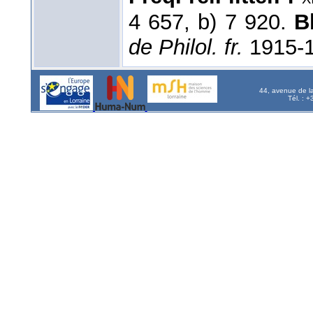
4 657, b) 7 920.
B
de Philol. fr.
1915-1
44, avenue de l
Tél. : 