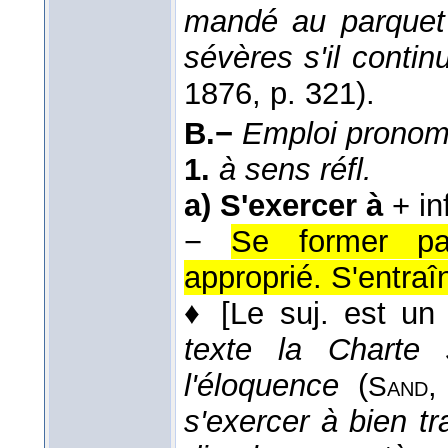
mandé au parquet
sévères s'il contin
1876
, p. 321).
B.−
Emploi pronom
1.
à sens réfl.
a)
S'exercer à
+ in
−
Se former pa
approprié. S'entraî
♦
[Le suj. est un 
texte la Charte 
l'éloquence
(
Sand
s'exercer à bien tra