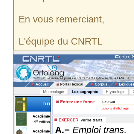
En vous remerciant,
L'équipe du CNRTL
Accueil
Portail lexical
Corpus
Lexique
Morphologie
Lexicographie
Etymologie
Entrez une forme
TLFi
options d'affichage
Académie
EXERCER
, verbe trans.
e
9
édition
A.−
Emploi trans.
Académie