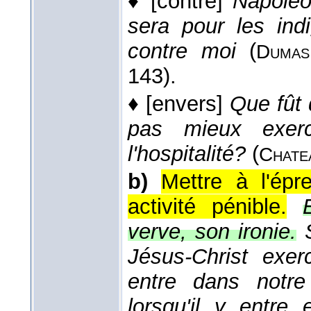
♦
[contre]
Napoléo
sera pour les ind
contre moi
(
Dumas
143).
♦
[envers]
Que fût 
pas mieux exerc
l'hospitalité?
(
Chate
b)
Mettre à l'ép
activité pénible.
verve, son ironie.
Jésus-Christ exer
entre dans notr
lorsqu'il y entre 