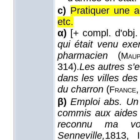
c)
Pratiquer une a
etc.
α)
[+ compl. d'obj. 
qui était venu exe
pharmacien
(
Maup
314).
Les autres s'e
dans les villes des
du charron
(
France
β)
Emploi abs.
Un
commis aux aides q
reconnu ma voi
Senneville,
1813
, 