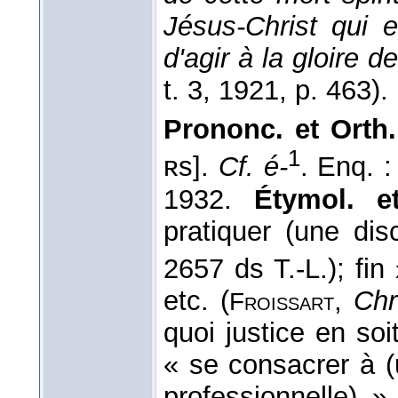
Jésus-Christ qui e
d'agir à la gloire d
t. 3, 1921, p. 463).
Prononc. et Orth.
1
ʀs].
Cf. é-
. Enq. 
1932.
Étymol. e
pratiquer (une disc
2657 ds T.-L.); fin
etc. (
,
Chr
Froissart
quoi justice en so
« se consacrer à (
professionnelle) 