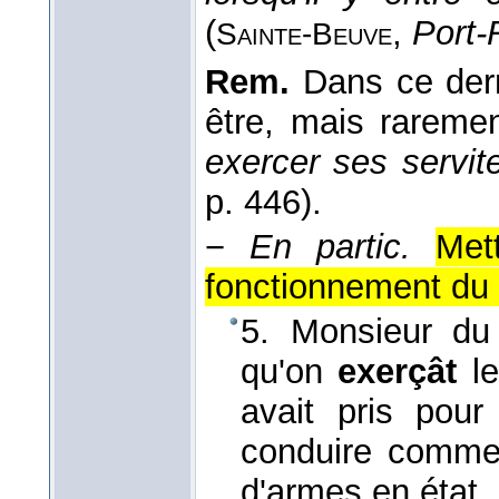
(
,
Port-
Sainte-Beuve
Rem.
Dans ce derni
être, mais rareme
exercer ses servi
p. 446).
−
En partic.
Met
fonctionnement du 
5. Monsieur du 
qu'on
exerçât
le
avait pris pour
conduire comme 
d'armes en état.