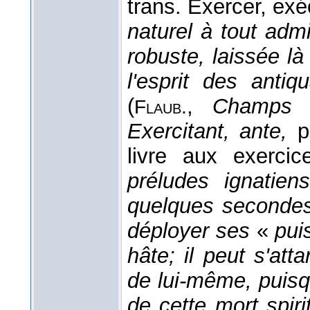
trans. Exercer, exé
naturel à tout adm
robuste, laissée l
l'esprit des antiq
(
,
Champs 
Flaub.
Exercitant, ante,
pa
livre aux exercice
préludes ignatie
quelques secondes;
déployer ses
«
pui
hâte; il peut s'at
de lui-même, puisq
de cette mort spiri