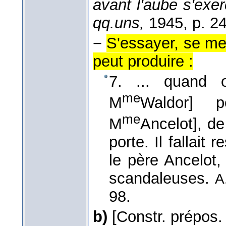
avant l'aube s'exer
qq.uns,
1945, p. 24
−
S'essayer, se mett
peut produire :
7. ... quand o
me
M
Waldor] 
me
M
Ancelot], de
porte. Il fallait 
le père Ancelot
scandaleuses.
A
98.
b)
[Constr. prépos