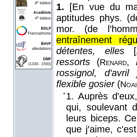
e
8
édition
1.
[En vue du mai
Académie
aptitudes phys. (de
e
4
édition
mor. (de l'homm
BDLP
Francophonie
entraînement régu
BHVF
détentes, elles
[
attestations
ressorts
(
,
DMF
Renard
(1330 - 1500)
rossignol, d'avri
flexible gosier
(
Noai
1. Auprès d'eux,
qui, soulevant d
leurs biceps. Ce
que j'aime, c'es