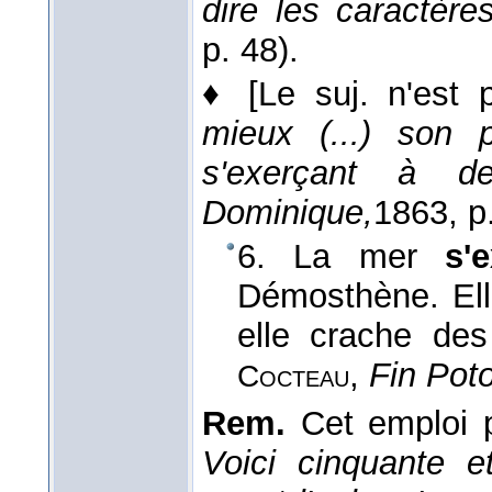
dire les caractères
p. 48).
♦
[Le suj. n'est 
mieux (...) son 
s'exerçant à d
Dominique,
1863
, p
6. La mer
s'
Démosthène. Ell
elle crache de
,
Fin Pot
Cocteau
Rem.
Cet emploi p
Voici cinquante 