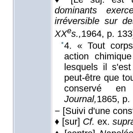
dominants exerce
irréversible sur 
e
XX
s.,
1964
, p. 133
4. « Tout corp
action chimiqu
lesquels il s'e
peut-être que to
conservé en
Journal,
1865
, p.
−
[Suivi d'une cons
♦
[sur]
Cf.
ex.
supr