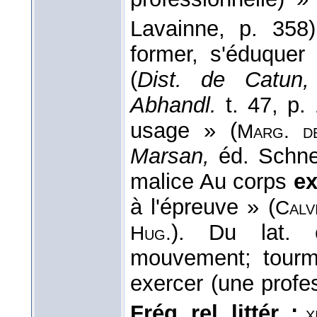
Lavainne, p. 358
former, s'éduquer
(
Dist. de Catun,
Abhandl.
t. 47, p.
usage » (
Marg. d
Marsan,
éd. Schne
malice Au corps
ex
à l'épreuve » (
Calv
). Du lat. 
Hug.
mouvement; tourme
exercer (une profe
Fréq. rel. littér. :
x