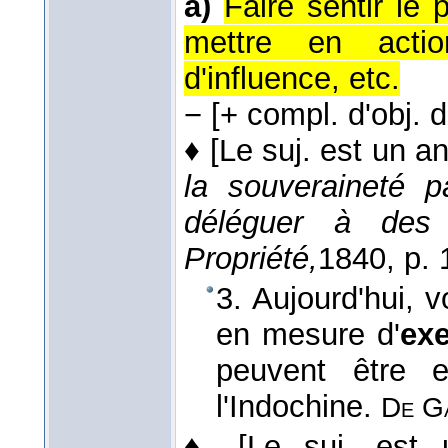
a)
Faire sentir le 
mettre en acti
d'influence, etc.
−
[+ compl. d'obj. di
♦
[Le suj. est un a
la souveraineté p
déléguer à des
Propriété,
1840
, p. 
3. Aujourd'hui, 
en mesure d'
exe
peuvent être e
l'Indochine.
De G
♦
[Le suj. est 