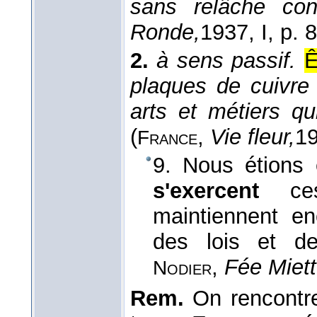
sans relâche con
Ronde,
1937
, I, p. 
2.
à sens passif.
Ê
plaques de cuivre 
arts et métiers qu
(
,
Vie fleur,
1
France
9. Nous étions 
s'exercent
ce
maintiennent en
des lois et d
,
Fée Miett
Nodier
Rem.
On rencontr