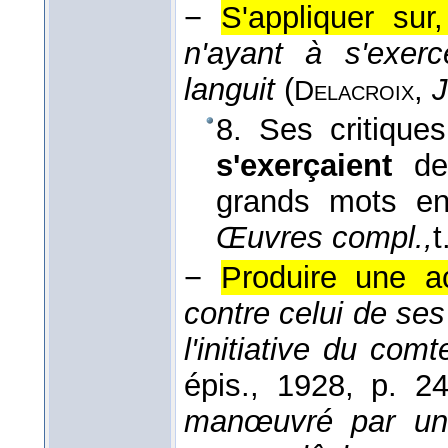
−
S'appliquer sur
n'ayant à s'exerc
languit
(
,
J
Delacroix
8. Ses critiques
s'exerçaient
de 
grands mots e
Œuvres compl.,
t
−
Produire une ac
contre celui de ses
l'initiative du co
épis.
, 1928
, p. 24
manœuvré par une