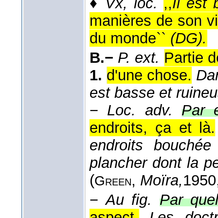
♦
Vx, loc.
,,
Il est
manières de son vi
du monde``
(
DG
).
B.−
P. ext.
Partie 
1.
d'une chose.
Dan
est basse et ruine
−
Loc. adv.
Par e
endroits, ça et là.
endroits bouchée
plancher dont la pei
(
,
Moïra,
1950
Green
−
Au fig.
Par quel
aspect.
Les doct