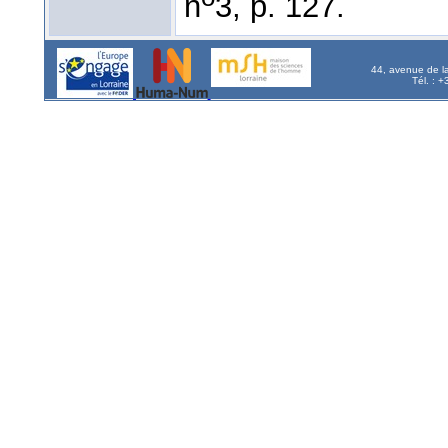
n
3, p. 127.
44, avenue de l
Tél. : 