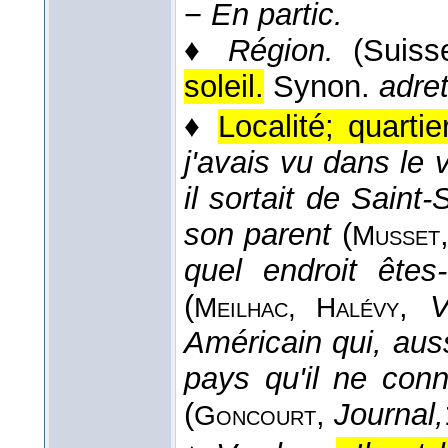
−
En partic.
♦
Région.
(Suisse
soleil.
Synon.
adret
♦
Localité; quartie
j'avais vu dans le 
il sortait de Saint-
son parent
(
Musset
quel endroit ête
(
,
V
Meilhac, Halévy
Américain qui, aussi
pays qu'il ne conn
(
,
Journal,
Goncourt