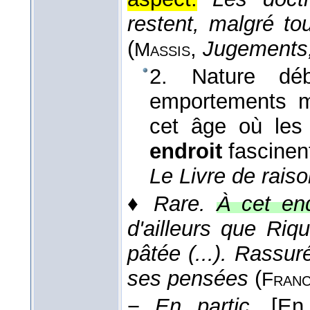
restent, malgré to
(
,
Jugements
Massis
2. Nature déb
emportements m
cet âge où les
endroit
fascinent
Le Livre de raiso
♦
Rare.
À cet end
d'ailleurs que Riq
pâtée (...). Rassuré
ses pensées
(
Fran
−
En partic.
[En