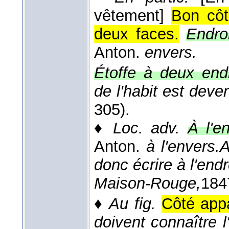
vêtement]
Bon côt
deux faces.
Endro
Anton.
envers.
Étoffe à deux endr
de l'habit est deven
305).
♦
Loc. adv.
À l'en
Anton.
à l'envers.
A
donc écrire à l'end
Maison-Rouge,
184
♦
Au fig.
Côté appa
doivent connaître l