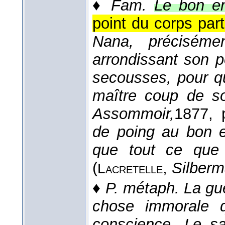
♦
Fam.
Le bon en
point du corps part
Nana, précisémen
arrondissant son p
secousses, pour qu
maître coup de so
Assommoir,
1877
, 
de poing au bon en
que tout ce que 
(
,
Silberm
Lacretelle
♦
P. métaph.
La gu
chose immorale q
conscience. Le sa