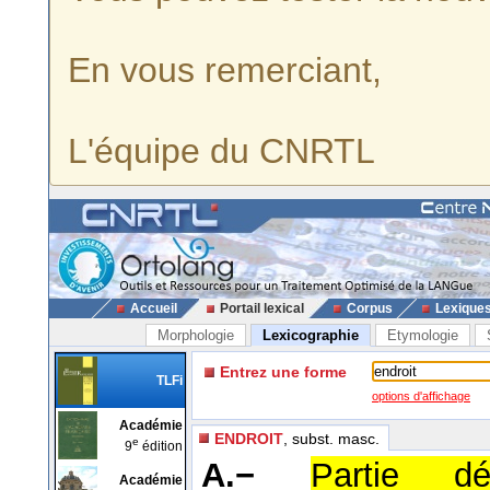
En vous remerciant,
L'équipe du CNRTL
Accueil
Portail lexical
Corpus
Lexique
Morphologie
Lexicographie
Etymologie
Entrez une forme
TLFi
options d'affichage
Académie
ENDROIT
, subst. masc.
e
9
édition
A.−
Partie d
Académie