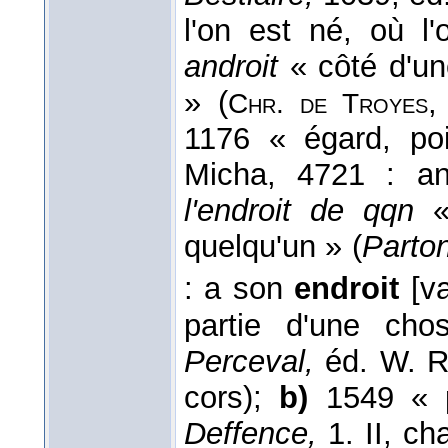
l'on est né, où l
androit
« côté d'un
» (
Chr. de Troyes
1176 « égard, po
Micha, 4721 : a
l'endroit de qqn
« 
quelqu'un » (
Parto
: a son
endroit
[va
partie d'une cho
Perceval,
éd. W. R
cors);
b)
1549 « p
Deffence,
1. II, ch