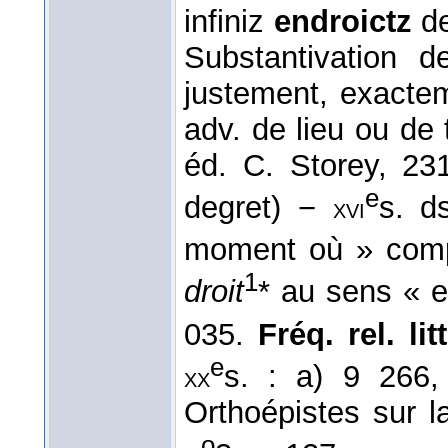
infiniz
endroictz
de
Substantivation d
justement, exacte
adv. de lieu ou de 
éd. C. Storey, 2
e
degret) −
s. 
xvi
moment où » comp
1
droit
* au sens « 
035.
Fréq. rel. litt
e
s. : a) 9 266
xx
Orthoépistes sur l
o