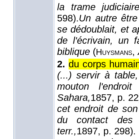
la trame judiciair
598).
Un autre être 
se dédoublait, et ap
de l'écrivain, un 
biblique
(
,
Huysmans
2.
du corps humain
(...) servir à tabl
mouton l'endroit
Sahara,
1857
, p. 22
cet endroit de son
du contact des 
terr.,
1897
, p. 298).