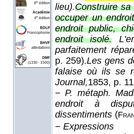
e
8
édition
lieu).
Construire sa 
Académie
occuper un endroi
e
4
édition
endroit public, c
BDLP
Francophonie
endroit isolé.
L'e
BHVF
parfaitement répar
attestations
p. 259).
Les gens de
DMF
(1330 - 1500)
falaise où ils se
Journal,
1853
, p. 11
−
P. métaph.
Mad
endroit à dispu
dissentiments
(
Fra
−
Expressions