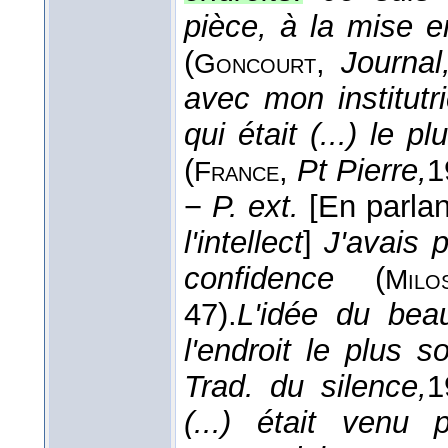
pièce, à la mise e
(
,
Journal
Goncourt
avec mon institutr
qui était (...) le p
(
,
Pt Pierre,
1
France
−
P. ext.
[En parla
l'intellect
]
J'avais 
confidence
(
Milo
47).
L'idée du bea
l'endroit le plus 
Trad. du silence,
1
(...) était venu p