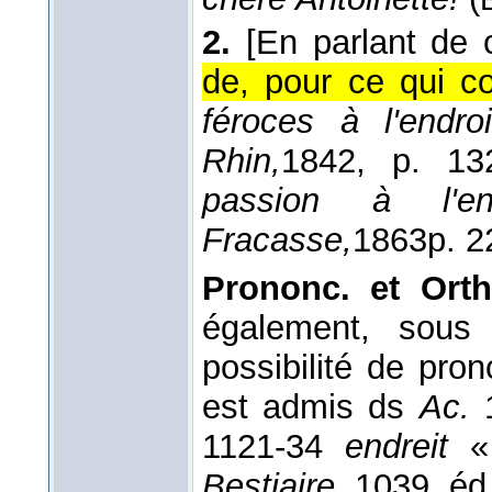
2.
[En parlant de 
de, pour ce qui c
féroces à l'endro
Rhin,
1842
, p. 132
passion à l'e
Fracasse,
1863
p. 2
Prononc. et Orth
également, sous 
possibilité de pron
est admis ds
Ac.
1
1121-34
endreit
« 
Bestiaire,
1039, éd.