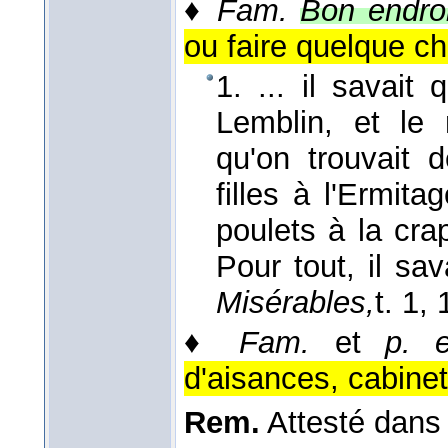
♦
Fam.
Bon endroi
ou faire quelque ch
1. ... il savait
Lemblin, et le m
qu'on trouvait 
filles à l'Ermit
poulets à la cra
Pour tout, il sav
Misérables,
t. 1
, 
♦
Fam.
et
p. 
d'aisances, cabinet
Rem.
Attesté dan