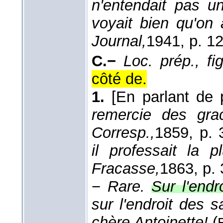
n'entendait pas u
voyait bien qu'on 
Journal,
1941
, p. 1
C.−
Loc. prép., fig
côté de.
1.
[En parlant de 
remercie des gra
Corresp.,
1859
, p. 
il professait la 
Fracasse,
1863
, p.
−
Rare.
Sur l'endr
sur l'endroit des 
chère Antoinette!
(