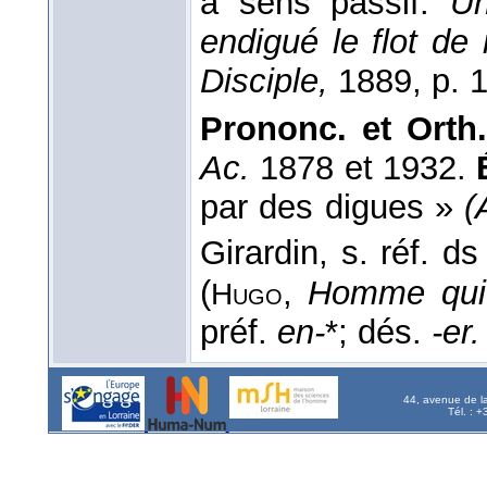
à sens passif.
Un
endigué le flot d
Disciple,
1889, p. 1
Prononc. et Orth.
Ac.
1878 et 1932.
par des digues »
(
Girardin, s. réf. d
(
,
Homme qui 
Hugo
préf.
en-
*; dés.
-er
44, avenue de l
Tél. : 