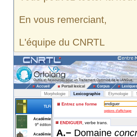
En vous remerciant,
L'équipe du CNRTL
Accueil
Portail lexical
Corpus
Lexique
Morphologie
Lexicographie
Etymologie
Entrez une forme
TLFi
options d'affichage
Académie
ENDIGUER
, verbe trans.
e
9
édition
A.−
Domaine
concr
Académie