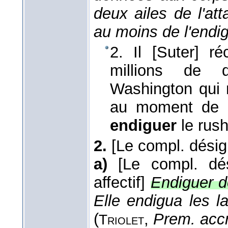
deux ailes de l'at
au moins de l'endi
2. Il [Suter] r
millions de 
Washington qui n
au moment de l
endiguer
le rush
2.
[Le compl. dési
a)
[Le compl. dés
affectif]
Endiguer d
Elle endigua les 
(
,
Prem. acc
Triolet