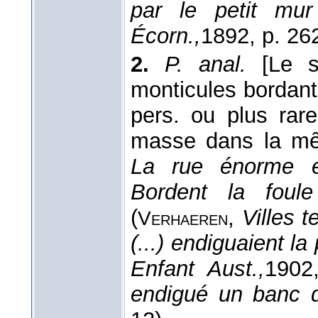
par le petit mur
Écorn.,
1892
, p. 26
2.
P. anal.
[Le s
monticules bordant
pers. ou plus rar
masse dans la mê
La rue énorme e
Bordent la foule
(
,
Villes t
Verhaeren
(...) endiguaient l
Enfant Aust.,
1902
endigué un banc 