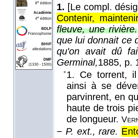
e
8
édition
1.
[Le compl. désig
Académie
Contenir, mainteni
e
4
édition
fleuve, une rivière.
BDLP
Francophonie
que lui donnait ce 
BHVF
qu'on avait dû fa
attestations
Germinal,
1885
, p.
DMF
(1330 - 1500)
1. Ce torrent, il 
ainsi à se déver
parvinrent, en q
haute de trois p
de longueur.
Ver
−
P. ext., rare.
Ent