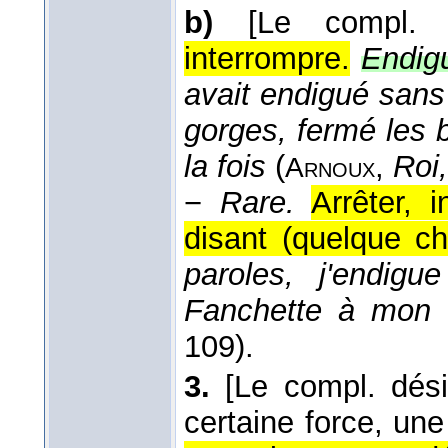
b)
[Le compl. 
interrompre.
Endigu
avait endigué sans
gorges, fermé les b
la fois
(
,
Roi,
Arnoux
−
Rare.
Arrêter, 
disant (quelque ch
paroles, j'endig
Fanchette à mon 
109).
3.
[Le compl. dés
certaine force, une