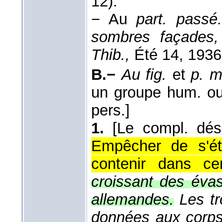
12).
−
Au
part. passé.
sombres façades, 
Thib.,
Été 14
, 1936
B.−
Au fig.
et
p. m
un groupe hum. ou 
pers.]
1.
[Le compl. dé
Empêcher de s'ét
contenir dans cer
croissant des évas
allemandes.
Les tr
données aux corps