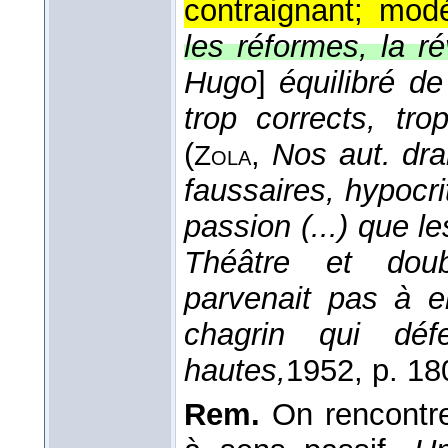
contraignant; modé
les réformes, la ré
Hugo
]
équilibré d
trop corrects, tr
(
,
Nos aut. dra
Zola
faussaires, hypocri
passion (...) que l
Théâtre et doub
parvenait pas à e
chagrin qui défe
hautes,
1952
, p. 18
Rem.
On rencontre