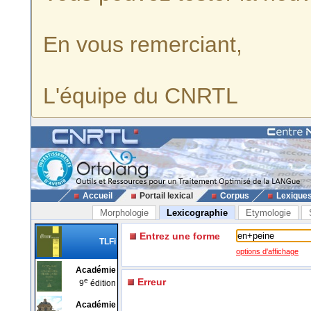
En vous remerciant,
L'équipe du CNRTL
Accueil
Portail lexical
Corpus
Lexique
Morphologie
Lexicographie
Etymologie
Entrez une forme
TLFi
options d'affichage
Académie
e
Erreur
9
édition
Académie