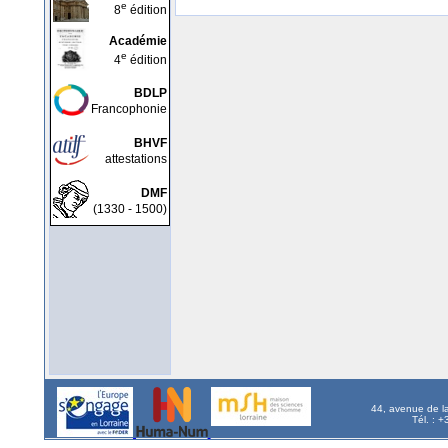
e
8
édition
Académie
e
4
édition
BDLP
Francophonie
BHVF
attestations
DMF
(1330 - 1500)
44, avenue de l
Tél. : 