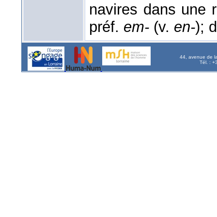
navires dans une 
préf.
em-
(v.
en-
); 
44, avenue de l
Tél. : 