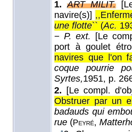
1.
ART MILIT.
[L
navire(s)]
,,Enferm
une flotte
`` (
Ac.
19
−
P. ext.
[Le comp
port à goulet étroi
navires que l'on fa
coque pourrie po
Syrtes,
1951
, p. 26
2.
[Le compl. d'obj
Obstruer par un ex
badauds qui emboute
rue
(
,
Matterh
Peyré