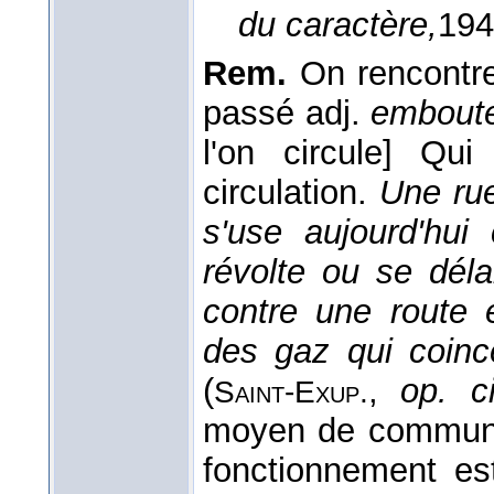
du caractère,
194
Rem.
On rencontr
passé adj.
emboute
l'on circule] Qu
circulation.
Une rue
s'use aujourd'hui
révolte ou se dél
contre une route 
des gaz qui coinc
(
,
op. ci
Saint-Exup.
moyen de communic
fonctionnement e