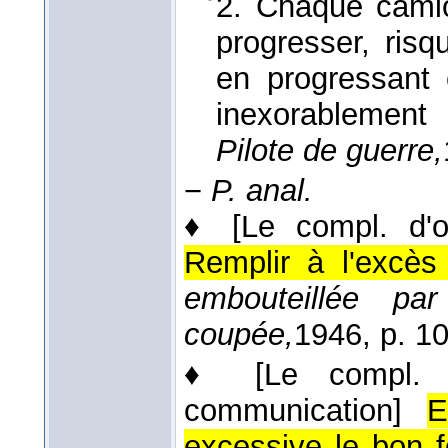
2. Chaque camio
progresser, ris
en progressant 
inexorablement
Pilote de guerre,
−
P. anal.
♦
[Le compl. d'o
Remplir à l'excè
embouteillée par
coupée,
1946
, p. 1
♦
[Le compl.
communication]
E
excessive le bon 