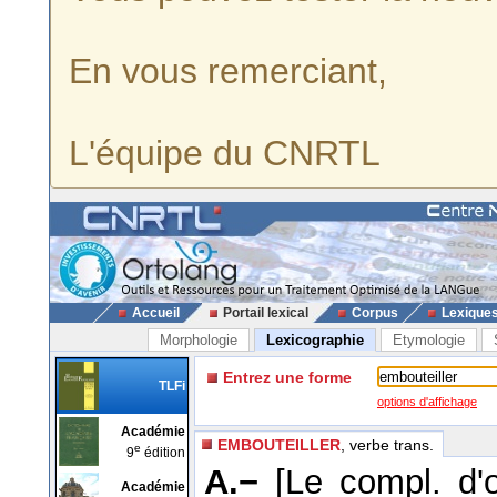
En vous remerciant,
L'équipe du CNRTL
Accueil
Portail lexical
Corpus
Lexique
Morphologie
Lexicographie
Etymologie
Entrez une forme
TLFi
options d'affichage
Académie
EMBOUTEILLER
, verbe trans.
e
9
édition
A.−
[Le compl. d'o
Académie