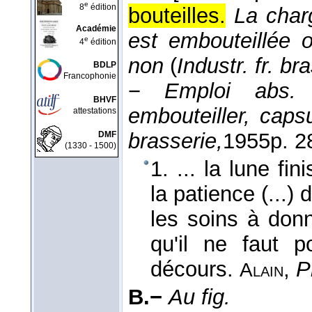
e
8
édition
bouteilles.
La charg
Académie
est embouteillée 
e
4
édition
non
(
Industr. fr. br
BDLP
Francophonie
−
Emploi abs.
BHVF
embouteiller, capsu
attestations
brasserie,
1955
p. 2
DMF
(1330 - 1500)
1. ... la lune fin
la patience (...)
les soins à don
qu'il ne faut 
décours.
,
P
Alain
B.−
Au fig.