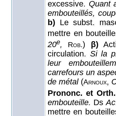
excessive.
Quant a
embouteillés, cou
b)
Le subst. ma
mettre en bouteille
e
20
,
)
β)
Acti
Rob.
circulation.
Si la p
leur embouteill
carrefours un aspec
de métal
(
,
C
Arnoux
Prononc. et Orth.
embouteille.
Ds
Ac
mettre en bouteille