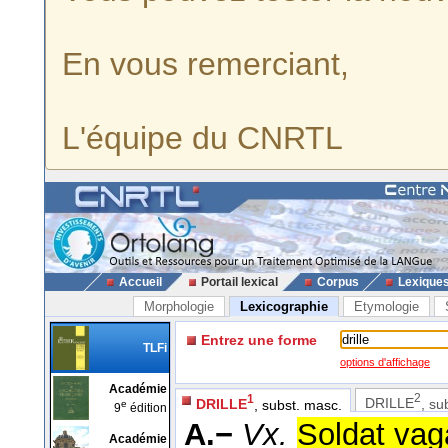
En vous remerciant,
L'équipe du CNRTL
Accueil
Portail lexical
Corpus
Lexique
Morphologie
Lexicographie
Etymologie
Entrez une forme
TLFi
options d'affichage
Académie
2
1
DRILLE
, su
DRILLE
, subst. masc.
e
9
édition
A.−
Vx.
Soldat vag
Académie