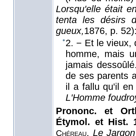
Lorsqu'elle était e
tenta les désirs d
gueux,
1876
, p. 52)
2. − Et le vieux,
homme, mais 
jamais dessoûlé. 
de ses parents a
il a fallu qu'il
L'Homme foudro
Prononc. et Ort
Étymol. et Hist. 
,
Le Jargon 
Chéreau