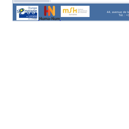
44, avenue de l
Tél. : 