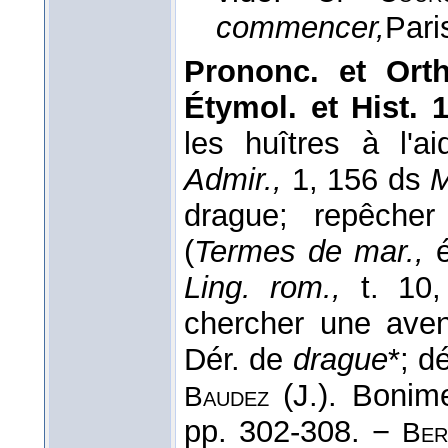
commencer,
Pari
Prononc. et Orth
Étymol. et Hist. 
les huîtres à l'a
Admir.,
1, 156 ds
drague; repêche
(
Termes de mar.,
é
Ling. rom.,
t. 10
chercher une aven
Dér. de
drague
*; d
(J.). Bonim
Baudez
pp. 302-308. −
Ber