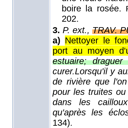
boire la rosée.
202.
3.
P. ext.,
TRAV. P
a)
Nettoyer le fon
port au moyen d'
estuaire; draguer
curer.
Lorsqu'il y a
de rivière que l'o
pour les truites o
dans les cailloux
qu'après les éclo
134).