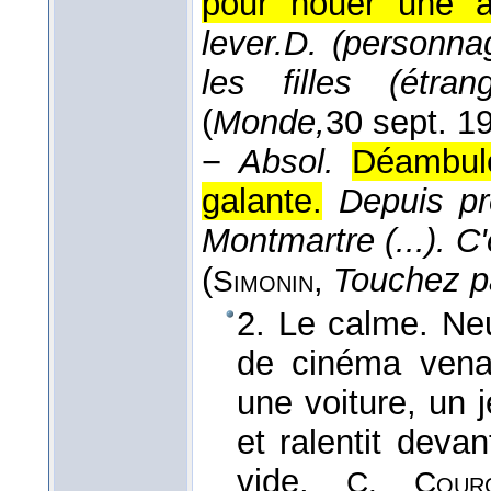
pour nouer une a
lever.
D. (personna
les filles (étra
(
Monde,
30 sept. 1
−
Absol.
Déambule
galante.
Depuis pr
Montmartre (...). C'
(
,
Touchez pa
Simonin
2. Le calme. Ne
de cinéma venai
une voiture, un 
et ralentit deva
vide.
C. Courc