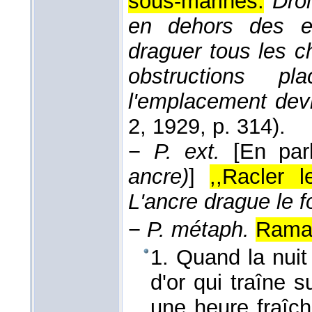
sous-marines.
Droi
en dehors des ea
draguer tous les c
obstructions pl
l'emplacement devr
2
, 1929
, p. 314).
−
P. ext.
[En par
ancre)
]
,,Racler 
L'ancre drague le 
−
P. métaph.
Ramas
1. Quand la nui
d'or qui traîne s
une heure fraîc