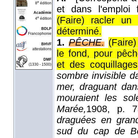
e
8
édition
et dans l'emploi f
Académie
(Faire) racler u
e
4
édition
déterminé.
BDLP
Francophonie
1.
PÊCHE.
(Faire
BHVF
attestations
le fond, pour pêc
DMF
et des coquillages
(1330 - 1500)
sombre invisible da
mer, draguant dans
mouraient les so
Marée,
1908
, p. 7
draguées en gran
sud du cap de Bo