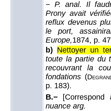
−
P. anal.
Il faud
Prony avait vérifié
reflux devenus plu
le port, assainira
Europe,
1874
, p. 47
b)
Nettoyer un ter
toute la partie du 
recouvrant la co
fondations
(
Degran
p. 183).
B.−
[Correspond
nuance arg.