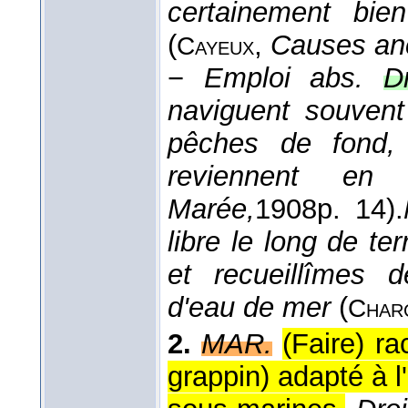
certainement bien
(
,
Causes anc.
Cayeux
−
Emploi abs.
D
naviguent souvent
pêches de fond, 
reviennent en
Marée,
1908
p. 14).
libre le long de 
et recueillîmes d
d'eau de mer
(
Char
2.
MAR.
(Faire) ra
grappin) adapté à