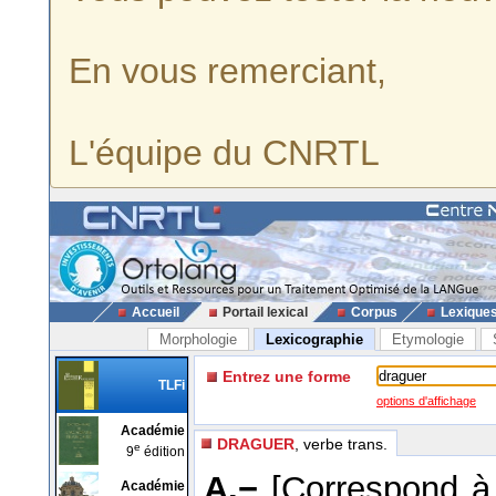
En vous remerciant,
L'équipe du CNRTL
Accueil
Portail lexical
Corpus
Lexique
Morphologie
Lexicographie
Etymologie
Entrez une forme
TLFi
options d'affichage
Académie
DRAGUER
, verbe trans.
e
9
édition
A.−
[Correspond 
Académie