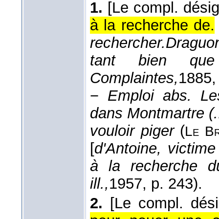
1.
[Le compl. dési
à la recherche de.
rechercher.
Draguon
tant bien qu
Complaintes,
1885
,
−
Emploi abs.
Le
dans Montmartre (..
vouloir piger
(
Le B
[
d'Antoine, victim
à la recherche d
ill.,
1957
, p. 243).
2.
[Le compl. dés