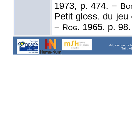
1973, p. 474. −
Bo
Petit gloss. du jeu
−
1965, p. 98.
Rog.
44, avenue de l
Tél. : 