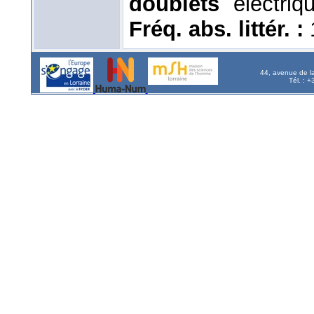
doublets
électriq
Fréq. abs. littér. :
44, avenue de l
Tél. : 