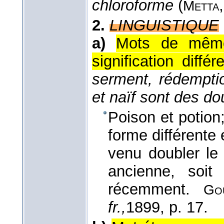
chloroforme
(
Metta
2.
LINGUISTIQUE
a)
Mots de même
signification différ
serment, rédemption
et naïf sont des do
Poison et potion
forme différente
venu doubler le
ancienne, soit
récemment.
Go
fr.,
1899
, p. 17.