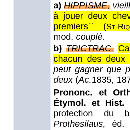
a)
HIPPISME,
vieill
à jouer deux chev
premiers`` (
St-Riq
mod.
couplé.
b)
TRICTRAC.
Ca
chacun des deux 
peut gagner que p
deux
(
Ac.
1835, 18
Prononc. et Orth
Étymol. et Hist. 
protection du b
Prothesilaus,
éd. F