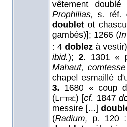
vêtement doublé
Prophilias,
s. réf.
doublet
ot chascun
gambés)]; 1266 (
In
: 4
doblez
à vestir)
ibid.
);
2.
1301 « pi
Mahaut, comtesse 
chapel esmaillé d'
3.
1680 « coup de 
(
) [
cf.
1847
d
Littré
messire [...]
doubl
(
Radium,
p. 120 :