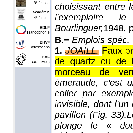
e
8
édition
choisissant entre 
Académie
l'exemplaire l
e
4
édition
Bourlinguer,
1948
, 
BDLP
Francophonie
B.−
Emplois spéc.
BHVF
attestations
1.
JOAILL.
Faux br
DMF
de quartz ou de 
(1330 - 1500)
morceau de verr
émeraude, c'est u
coller par exempl
invisible, dont l'un
pavillon (
Fig. 33
).
L
plonge le
«
dou