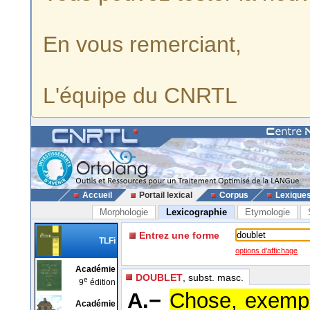
En vous remerciant,
L'équipe du CNRTL
Accueil
Portail lexical
Corpus
Lexique
Morphologie
Lexicographie
Etymologie
Entrez une forme
TLFi
options d'affichage
Académie
DOUBLET
, subst. masc.
e
9
édition
A.−
Chose, exempl
Académie