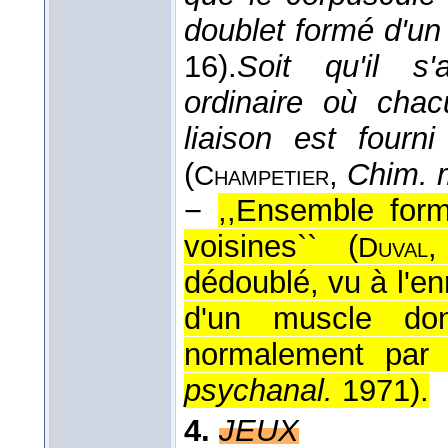
doublet formé d'un 
16).
Soit qu'il s'
ordinaire où cha
liaison est fourn
(
,
Chim. 
Champetier
−
,,Ensemble form
voisines`` (
,
Duval
dédoublé, vu à l'enr
d'un muscle don
normalement par 
psychanal.
1971
).
4.
JEUX