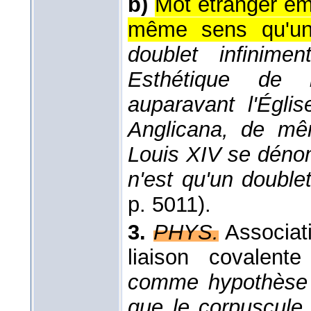
b)
Mot étranger em
même sens qu'un
doublet infinime
Esthétique de l
auparavant l'Église
Anglicana, de mê
Louis XIV se dénom
n'est qu'un doubl
p. 5011).
3.
PHYS.
Associat
liaison covalente
comme hypothèse d
que le corpuscule 