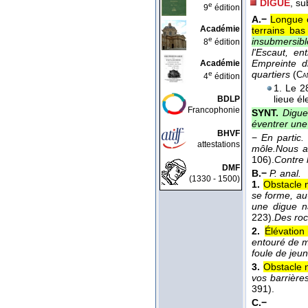
DIGUE
, su
e
9
édition
A.−
Longue c
Académie
terrains bas
e
insubmersibl
8
édition
l'Escaut, en
Empreinte d
Académie
quartiers
(
e
Ca
4
édition
1. Le 2
lieue é
BDLP
Francophonie
SYNT.
Digue
éventrer une
BHVF
−
En partic.
attestations
môle.
Nous ar
106).
Contre 
DMF
B.−
P. anal.
(1330 - 1500)
1.
Obstacle n
se forme, a
une digue n
223).
Des roc
2.
Élévation
entouré de m
foule de jeu
3.
Obstacle n
vos barrières
391).
C.−