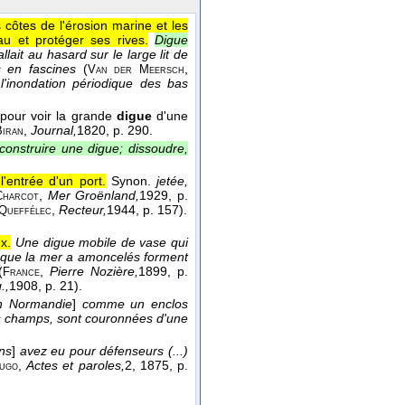
 côtes de l'érosion marine et les
au et protéger ses rives.
Digue
llait au hasard sur le large lit de
s en fascines
(
,
Van der Meersch
 l'inondation périodique des bas
e pour voir la grande
digue
d'une
,
Journal,
1820
, p. 290.
Biran
construire une digue; dissoudre,
'entrée d'un port.
Synon.
jetée,
,
Mer Groënland,
1929
, p.
Charcot
,
Recteur,
1944
, p. 157).
Queffélec
x.
Une digue mobile de vase qui
 que la mer a amoncelés forment
(
,
Pierre Nozière,
1899
, p.
France
.,
1908
, p. 21).
n Normandie
]
comme un enclos
les champs, sont couronnées d'une
ns
]
avez eu pour défenseurs (...)
,
Actes et paroles,
2
, 1875
, p.
ugo