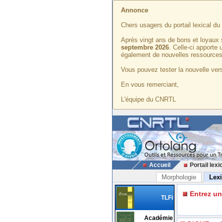
Annonce
Chers usagers du portail lexical d
Après vingt ans de bons et loyaux 
septembre 2026
. Celle-ci apporte
également de nouvelles ressources
Vous pouvez tester la nouvelle vers
En vous remerciant,
L'équipe du CNRTL
Accueil
Portail lexi
Morphologie
Lex
Entrez u
TLFi
Académie