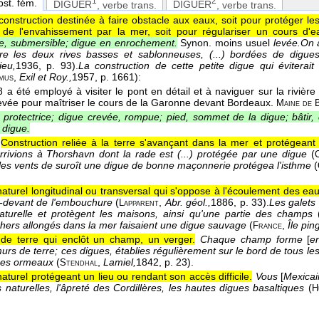
1
2
bst. fém.
DIGUER
, verbe trans.
DIGUER
, verbe trans.
onstruction destinée à faire obstacle aux eaux, soit pour protéger les
 de l'envahissement par la mer, soit pour régulariser un cours d'e
e, submersible; digue en enrochement.
Synon. moins usuel
levée.
On a
tre les deux rives basses et sablonneuses, (...) bordées de digue
ieu,
1936
, p. 93).
La construction de cette petite digue qui éviterait
,
Exil et Roy.,
1957
, p. 1661):
mus
8 a été employé à visiter le pont en détail et à naviguer sur la rivièr
levée pour maîtriser le cours de la Garonne devant Bordeaux.
Maine de 
 protectrice; digue crevée, rompue; pied, sommet de la digue; bâtir, 
 digue.
Construction reliée à la terre s'avançant dans la mer et protégeant l
rivions à Thorshavn dont la rade est (...) protégée par une digue
(
les vents de suroît une digue de bonne maçonnerie protégea l'isthme
(
aturel longitudinal ou transversal qui s'oppose à l'écoulement des eau
u-devant de l'embouchure
(
,
Abr. géol.,
1886
, p. 33).
Les galets
Lapparent
aturelle et protègent les maisons, ainsi qu'une partie des champs
hers allongés dans la mer faisaient une digue sauvage
(
,
Île ping
France
 de terre qui enclôt un champ, un verger.
Chaque champ forme
[
e
urs de terre; ces digues, établies régulièrement sur le bord de tous 
nes ormeaux
(
,
Lamiel,
1842
, p. 23).
Stendhal
aturel protégeant un lieu ou rendant son accès difficile.
Vous
[
Mexicai
 naturelles, l'âpreté des Cordillères, les hautes digues basaltiques
(
H