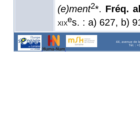
2
(e)ment
*.
Fréq. ab
e
s. : a) 627, b) 
xix
44, avenue de l
Tél. : 