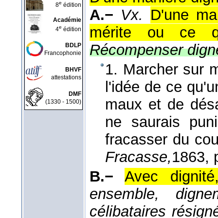
e
8
édition
A.−
Vx.
D'une man
Académie
mérite ou ce qu
e
4
édition
Récompenser dign
BDLP
Francophonie
1. Marcher sur 
BHVF
attestations
l'idée de ce qu'
DMF
maux et de désa
(1330 - 1500)
ne saurais pun
fracasser du cou
Fracasse,
1863
, 
B.−
Avec dignité
ensemble, digne
célibataires résign