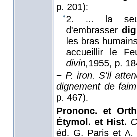
p. 201):
2. ... la seu
d'embrasser
di
les bras humains
accueillir le F
divin,
1955
, p. 18
−
P. iron.
S'il atten
dignement de faim
p. 467).
Prononc. et Orth
Étymol. et Hist.
C
éd. G. Paris et
A.