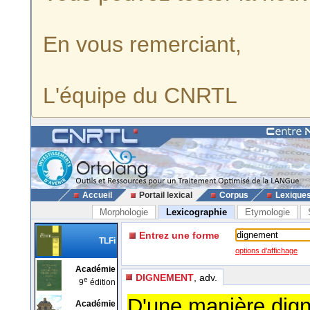
En vous remerciant,
L'équipe du CNRTL
Accueil
Portail lexical
Corpus
Lexique
Morphologie
Lexicographie
Etymologie
Entrez une forme
TLFi
options d'affichage
Académie
DIGNEMENT
, adv.
e
9
édition
D'une manière dign
Académie