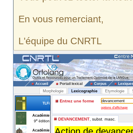
En vous remerciant,
L'équipe du CNRTL
Accueil
Portail lexical
Corpus
Lexique
Morphologie
Lexicographie
Etymologie
Entrez une forme
TLFi
options d'affichage
Académie
DEVANCEMENT
, subst. masc.
e
9
édition
Action de devancer;
Académie