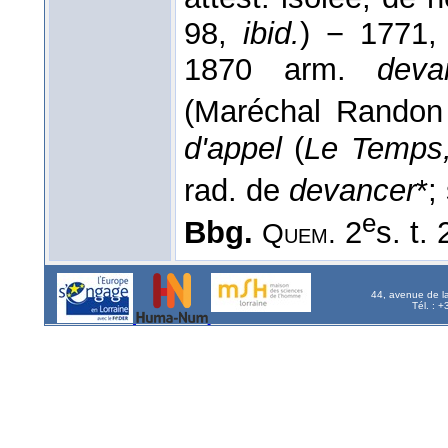
98,
ibid.
) − 1771
1870 arm.
deva
(Maréchal Rando
d'appel
(
Le Temps
rad. de
devancer
*;
e
Bbg.
2
s. t.
Quem.
44, avenue de l
Tél. : 