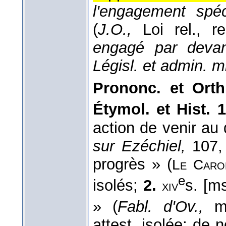
l'engagement spé
(
J.O.,
Loi rel., re
engagé par devan
Législ. et admin. mil
Prononc. et Orth
Étymol. et Hist. 1
action de venir au 
sur Ezéchiel,
107, 
progrès » (
Le Caro
e
isolés;
2.
s. [m
xiv
» (
Fabl. d'Ov.,
ms
attest. isolée; de 