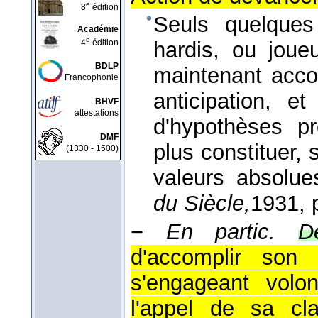
e
8
édition
Seuls quelques 
Académie
e
4
édition
hardis, ou joue
BDLP
maintenant accord
Francophonie
anticipation, e
BHVF
attestations
d'hypothèses pr
DMF
plus constituer, 
(1330 - 1500)
valeurs absolue
du Siècle,
1931
, 
−
En partic.
D
d'accomplir son 
s'engageant volon
l'appel de sa cla