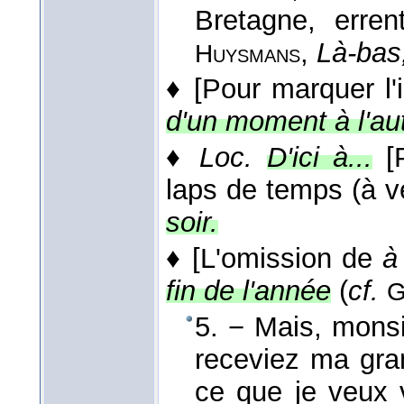
Bretagne, erren
,
Là-bas
Huysmans
♦
[Pour marquer l
d'un moment à l'aut
♦
Loc.
D'ici à...
[
laps de temps (à ve
soir.
♦
[L'omission de
à
fin de l'année
(
cf.
G
5. − Mais, mons
receviez ma gra
ce que je veux v