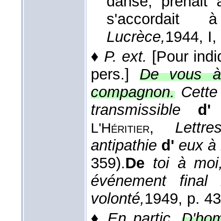
danse, prenait 
s'accordait
Lucrèce,
1944
, I
♦
P. ext.
[Pour indi
pers.]
De vous à 
compagnon.
Cette
transmissible
d
,
Lettr
L'Héritier
antipathie
d'
eux à
359).
De
toi à moi
événement final
volonté,
1949
, p. 43
♦
En partic.
D'ho