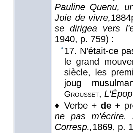
Pauline Quenu, un
Joie de vivre,
1884
se dirigea vers l'e
1940
, p. 759) :
17. N'était-ce p
le grand mouve
siècle, les prem
joug musulman
,
L'Épop
Grousset
♦
Verbe +
de
+ pr
ne pas m'écrire
Corresp.,
1869
, p. 