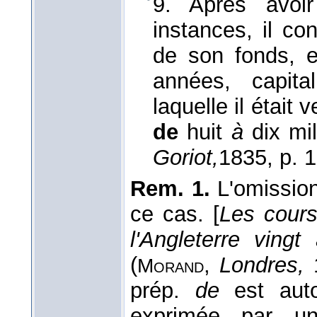
9. Après avoi
instances, il con
de son fonds, e
années, capit
laquelle il était 
de
huit
à
dix mil
Goriot,
1835
, p. 
Rem. 1.
L'omission
ce cas. [
Les cours
l'Angleterre vingt
(
,
Londres,
1
Morand
prép.
de
est auto
exprimée par un