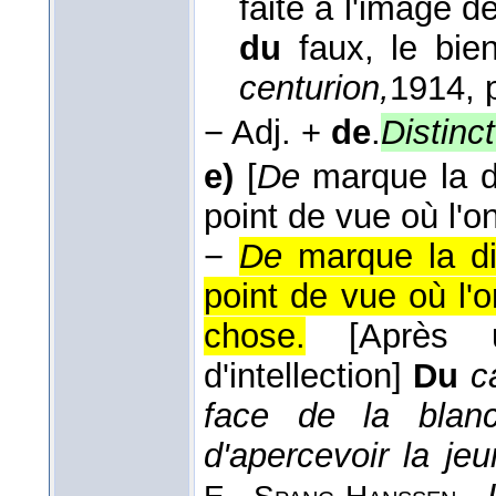
faite à l'image d
du
faux, le bi
centurion,
1914
, 
−
Adj. +
de
.
Distinct
e)
[
De
marque la dir
point de vue où l'o
−
De
marque la dir
point de vue où l'
chose.
[Après 
d'intellection]
Du
c
face de la blanch
d'apercevoir la jeun
,