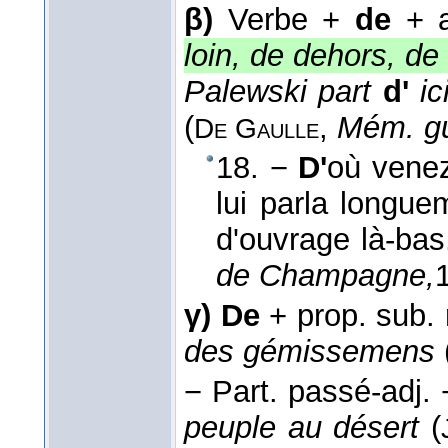
β)
Verbe +
de
+ a
loin, de dehors, de
Palewski part
d'
ic
(
,
Mém. gu
De Gaulle
18. −
D'
où venez
lui parla longu
d'ouvrage là-bas
de Champagne,
γ)
De
+ prop. sub. r
des gémissemens
−
Part. passé-adj.
peuple au désert
(