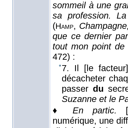
sommeil à une grand
sa profession. La
(
,
Champagne
Hamp
que ce dernier pa
tout mon point d
472) :
7. Il [le facteu
décacheter chaq
passer
du
secr
Suzanne et le Pa
♦
En partic.
numérique, une dif