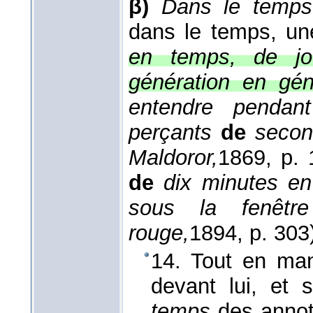
β)
Dans le temps
dans le temps, une
en temps, de jo
génération en gén
entendre pendan
perçants
de
secon
Maldoror,
1869
, p. 
de
dix minutes en 
sous la fenêtre 
rouge,
1894
, p. 303)
14. Tout en mang
devant lui, et s
temps
des annota