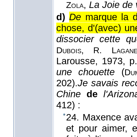
,
La Joie de 
Zola
d)
De
marque la dis
chose, d'(avec) une
dissocier cette q
Dubois, R. Lagan
Larousse
, 1973
, p
une chouette
(
Du
202).
Je savais rec
Chine
de
l'Arizon
412) :
24. Maxence avai
et pour aimer, e