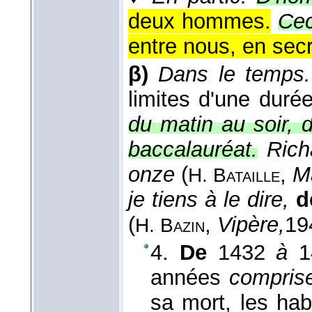
deux hommes.
Cec
entre nous, en secr
β)
Dans le temps.
limites d'une durée
du matin au soir, 
baccalauréat.
Rich
onze
(
,
M
H. Bataille
je tiens à le dire,
d
(
,
Vipère,
19
H. Bazin
4.
De
1432
à
14
années
compris
sa mort, les hab