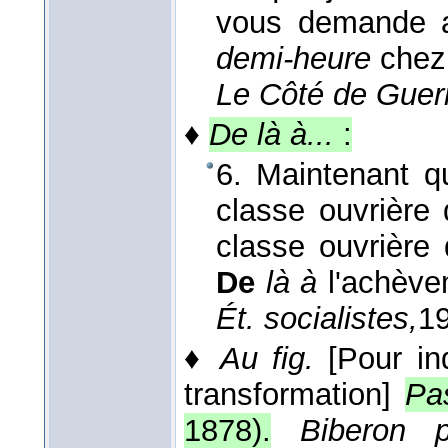
vous demande a
demi-heure
chez 
Le Côté de Guer
♦
De là à...
:
6. Maintenant qu
classe ouvrière 
classe ouvrière d
De
là à
l'achève
Ét. socialistes,
1
♦
Au fig.
[Pour in
transformation]
Pas
1878
).
Biberon 