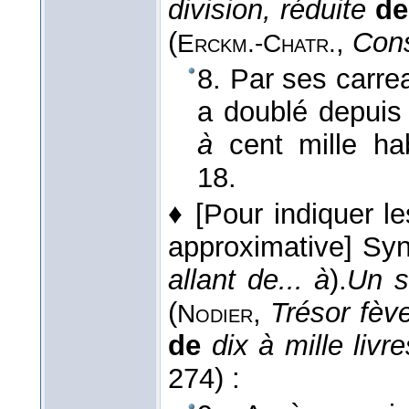
division, réduite
d
(
,
Cons
Erckm.-Chatr.
8. Par ses carre
a doublé depuis
à
cent mille ha
18.
♦
[Pour indiquer l
approximative]
Sy
allant de... à
).
Un s
(
,
Trésor fèv
Nodier
de
dix à mille livre
274) :