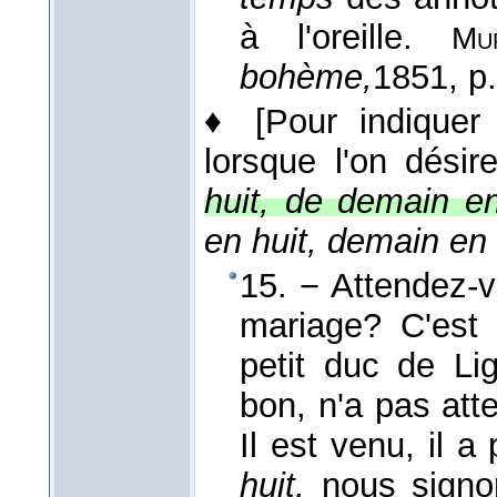
à l'oreille.
Mu
bohème,
1851
, p
♦
[Pour indiquer
lorsque l'on désir
huit, de demain e
en huit, demain en 
15. − Attendez-
mariage? C'est 
petit duc de Li
bon, n'a pas atten
Il est venu, il a
huit,
nous signon