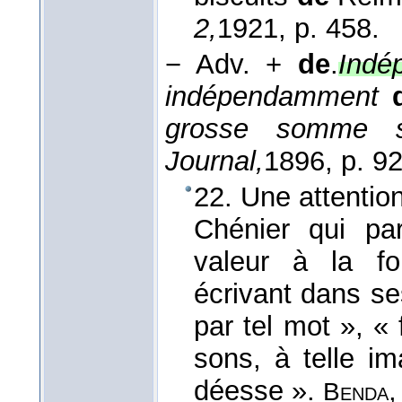
2,
1921
, p. 458.
−
Adv. +
de
.
Indé
indépendamment
grosse somme s
Journal,
1896
, p. 92
22. Une attentio
Chénier qui pa
valeur à la 
écrivant dans s
par tel mot », « 
sons, à telle i
déesse ».
Benda