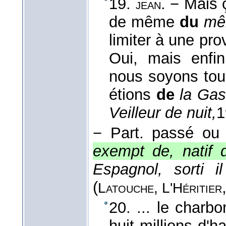
19.
. − Mais 
jean
de même
du
mê
limiter à une pro
Oui, mais enfin
nous soyons tou
étions
de
la Gas
Veilleur de nuit,
1
−
Part. passé ou
exempt de, natif d
Espagnol, sorti 
(
Latouche, L'Héritier
20. ... le charb
huit millions d'h