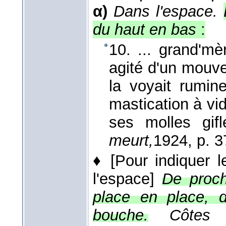
α)
Dans l'espace.
du haut en bas
:
10. ... grand'mè
agité d'un mouv
la voyait rumin
mastication à vide
ses molles gif
meurt,
1924
, p. 3
♦
[Pour indiquer 
l'espace]
De proch
place en place, 
bouche.
Côtes 