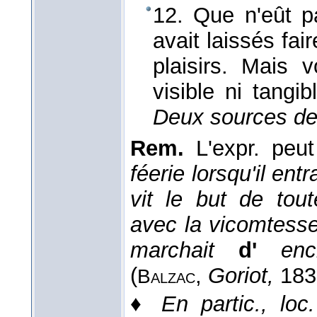
12. Que n'eût p
avait laissés fa
plaisirs. Mais v
visible ni tangib
Deux sources de l
Rem.
L'expr. peut
féerie lorsqu'il ent
vit le but de tou
avec la vicomtesse, 
marchait
d'
en
(
,
Goriot,
1835
Balzac
♦
En partic., loc.