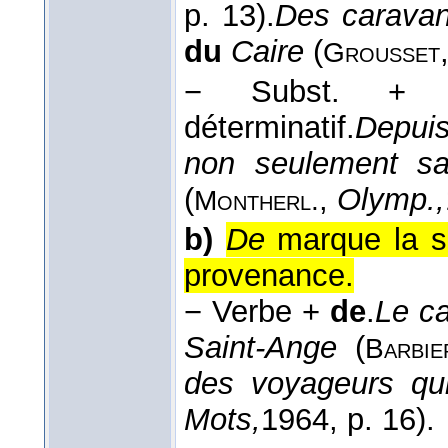
p. 13).
Des carava
du
Caire
(
Grousset
−
Subst. 
déterminatif.
Depui
non seulement s
(
,
Olymp.,
Montherl.
b)
De
marque la sép
provenance.
−
Verbe +
de
.
Le c
Saint-Ange
(
Barbie
des voyageurs qu
Mots,
1964
, p. 16).