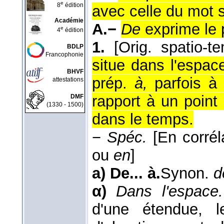
e
8
édition
avec celle du mot 
Académie
A.−
De
exprime le 
e
4
édition
1.
[Orig. spatio-te
BDLP
Francophonie
situe dans l'espac
BHVF
prép.
à,
parfois 
attestations
rapport à un point
DMF
(1330 - 1500)
dans le temps.
−
Spéc.
[En corré
ou
en
]
a)
De... à.
Synon.
d
α)
Dans l'espace.
d'une étendue, l