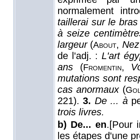
normalement intr
taillerai sur le br
à seize centimètr
largeur
(
,
Nez 
About
de l'adj. :
L'art égy
ans
(
,
V
Fromentin
mutations sont res
cas anormaux
(
Gol
221).
3.
De ... à
pe
trois livres.
b)
De... en
.
[Pour i
les étapes d'une p