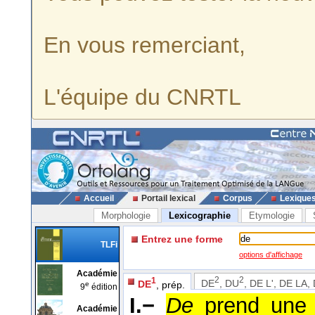
En vous remerciant,
L'équipe du CNRTL
Accueil
Portail lexical
Corpus
Lexique
Morphologie
Lexicographie
Etymologie
Entrez une forme
TLFi
options d'affichage
Académie
2
2
1
DE
, DU
, DE L', DE LA,
DE
, prép.
e
9
édition
I.−
De
prend une v
Académie