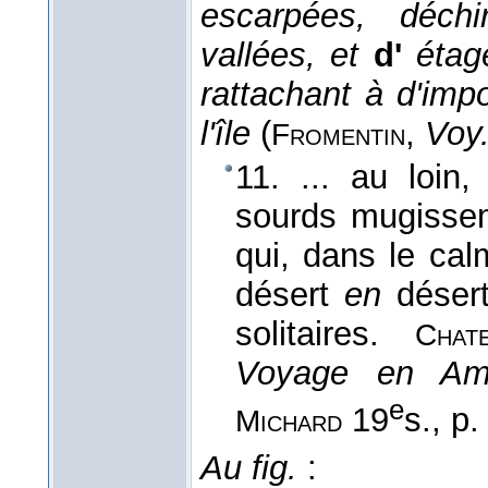
escarpées, déch
vallées, et
d'
étag
rattachant à d'im
l'île
(
,
Voy
Fromentin
11. ... au loin,
sourds mugissem
qui, dans le cal
désert
en
désert 
solitaires.
Chate
Voyage en Amé
e
19
s., p.
Michard
Au fig.
: