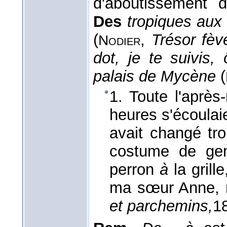
d'aboutissement 
Des
tropiques aux
(
,
Trésor fèv
Nodier
dot, je te suivis
palais de Mycène
(
1. Toute l'après
heures s'écoulaie
avait changé troi
costume de gen
perron
à
la grill
ma sœur Anne, n
et parchemins,
1