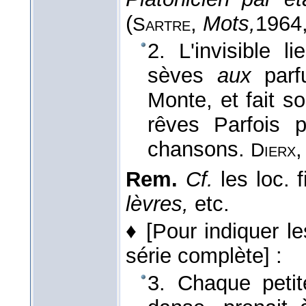
(
,
Mots,
1964
Sartre
2. L'invisible l
sèves
aux
parf
Monte, et fait s
rêves Parfois p
chansons.
Dierx
Rem.
Cf.
les loc. f
lèvres,
etc.
♦
[Pour indiquer l
série complète]
:
3. Chaque petit