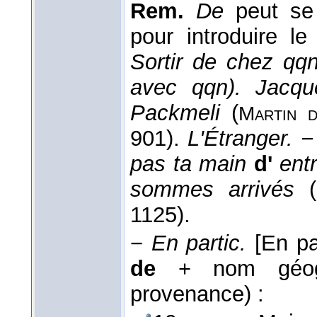
Rem.
De
peut se 
pour introduire le
Sortir de chez qqn
avec qqn). Jacq
Packmeli
(
Martin 
901).
L'Étranger. −
pas ta main
d'
ent
sommes arrivés
(
1125).
−
En partic.
[En pa
de
+ nom géogr. 
provenance) :