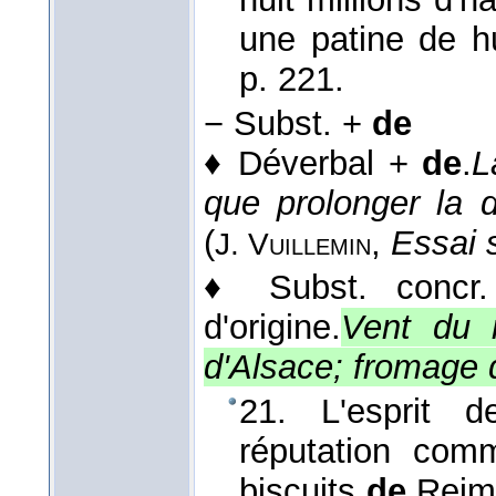
une patine de h
p. 221.
−
Subst. +
de
♦
Déverbal +
de
.
L
que prolonger la 
(
,
Essai s
J. Vuillemin
♦
Subst. conc
d'origine.
Vent du 
d'Alsace; fromage 
21. L'esprit d
réputation comm
biscuits
de
Reim