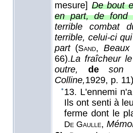
mesure]
De bout e
en part, de fond
terrible combat 
terrible, celui-ci q
part
(
,
Beaux 
Sand
66).
La fraîcheur le
outre,
de
son 
Colline,
1929
, p. 11)
13. L'ennemi n'a
Ils ont senti à 
ferme dont le pl
,
Mémoi
De Gaulle