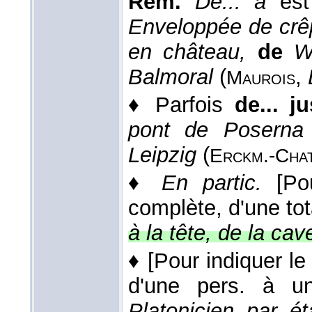
Rem.
De... à
est
Enveloppée de crêp
en château,
de
W
Balmoral
(
,
Maurois
♦
Parfois
de... j
pont de Poserna 
Leipzig
(
Erckm.-Cha
♦
En partic.
[Po
complète, d'une tota
à la tête, de la cav
♦
[Pour indiquer l
d'une pers. à un
Platonicien par éta