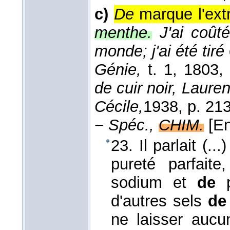
c)
De
marque l'extr
menthe.
J'ai coû
monde; j'ai été tiré
Génie,
t. 1
, 1803
,
de cuir noir, Lauren
Cécile,
1938
, p. 213
−
Spéc.,
CHIM.
[En
23. Il parlait (..
pureté parfait
sodium et
de
d'autres sels
de
ne laisser aucu