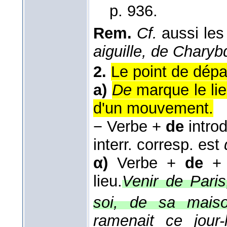
p. 936.
Rem.
Cf.
aussi les 
aiguille, de Charyb
2.
Le point de dépa
a)
De
marque le lieu
d'un mouvement.
−
Verbe +
de
introd
interr. corresp. est
α)
Verbe +
de
+ 
lieu.
Venir de Pari
soi, de sa maiso
ramenait ce jour