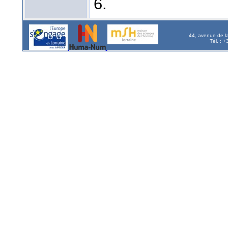
6.
44, avenue de l
Tél. : 