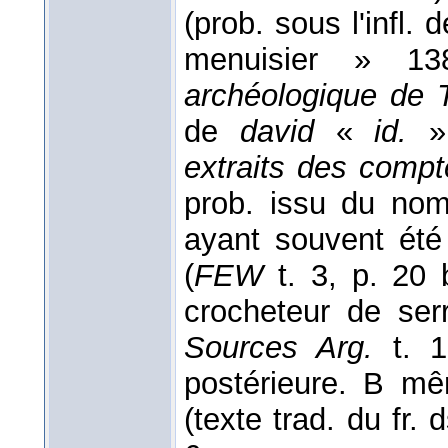
(prob. sous l'infl. 
menuisier » 13
archéologique de T
de
david
«
id.
»,
extraits des comp
prob. issu du nom
ayant souvent été
(
FEW
t. 3, p. 20 
crocheteur de ser
Sources Arg.
t. 1
postérieure. B m
(texte trad. du fr. 