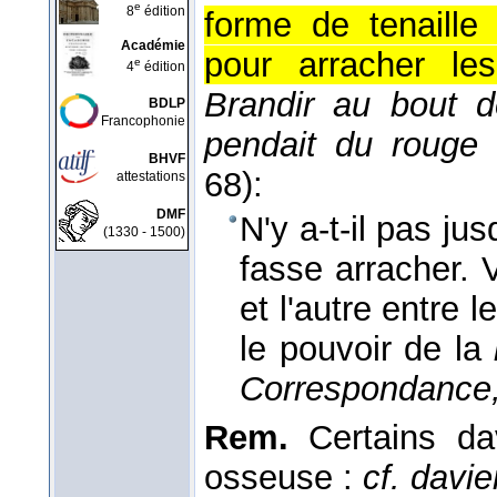
e
8
édition
forme de tenaille 
Académie
pour arracher les
e
4
édition
Brandir au bout 
BDLP
Francophonie
pendait du rouge
BHVF
68):
attestations
DMF
N'y a-t-il pas jus
(1330 - 1500)
fasse arracher.
et l'autre entre 
le pouvoir de la
Correspondance
Rem.
Certains dav
osseuse :
cf. davi