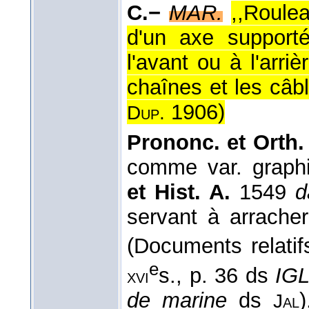
C.−
MAR.
,,Roule
d'un axe support
l'avant ou à l'arriè
chaînes et les câb
1906
)
Dup.
Prononc. et Orth. 
comme var. graph
et Hist. A.
1549
d
servant à arrache
(Documents relati
e
s., p. 36 ds
IG
xvi
de marine
ds
)
Jal