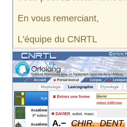
En vous remerciant,
L'équipe du CNRTL
Accueil
Portail lexical
Corpus
Lexique
Morphologie
Lexicographie
Etymologie
Entrez une forme
TLFi
options d'affichage
Académie
DAVIER
, subst. masc.
e
9
édition
A.−
CHIR. DENT.
Académie