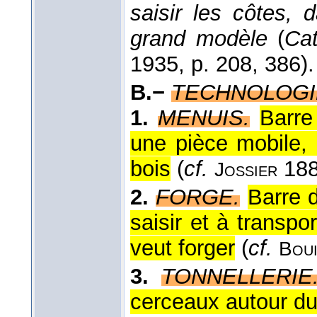
saisir les côtes,
grand modèle
(
Cat
1935, p. 208, 386).
B.−
TECHNOLOGI
1.
MENUIS.
Barre
une pièce mobile, 
bois
(
cf.
188
Jossier
2.
FORGE.
Barre 
saisir et à transpo
veut forger
(
cf.
Boui
3.
TONNELLERIE
cerceaux autour d