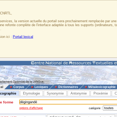
u CNRTL,
services, la version actuelle du portail sera prochainement remplacée par un
 une refonte complète de l'interface adaptée à tous les supports (ordinateurs, t
.
ion ici :
Portail lexical
cal
Corpus
Lexiques
Dictionnaires
Métalexicographie
icographie
Etymologie
Synonymie
Antonymie
Proxémie
C
ne forme
options d'affichage
catégorie :