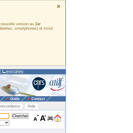
×
e nouvelle version au
1er
ablettes, smartphones) et inclut
Outils
Contact
oncordance
Aide