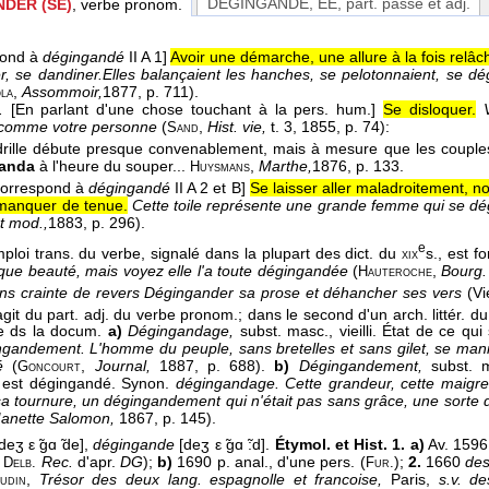
DÉGINGANDÉ, ÉE
, part. passé et adj.
DER (SE)
, verbe pronom.
pond à
dégingandé
II A 1]
Avoir une démarche, une allure à la fois relâch
, se dandiner.
Elles balançaient les hanches, se pelotonnaient, se dég
,
Assommoir,
1877
, p. 711).
la
.
[En parlant d'une chose touchant à la pers. hum.]
Se disloquer.
comme votre personne
(
,
Hist. vie,
t. 3
, 1855
, p. 74):
Sand
rille débute presque convenablement, mais à mesure que les couples 
anda
à l'heure du souper...
,
Marthe,
1876
, p. 133.
Huysmans
Correspond à
dégingandé
II A 2 et B]
Se laisser aller maladroitement, 
, manquer de tenue.
Cette toile représente une grande femme qui se d
t mod.,
1883
, p. 296).
e
ploi trans. du verbe, signalé dans la plupart des dict. du
s., est f
xix
que beauté, mais voyez elle l'a toute dégingandée
(
,
Bourg.
Hauteroche
ns crainte de revers Dégingander sa prose et déhancher ses vers
(Vi
'agit du part. adj. du verbe pronom.; dans le second d'un arch. littér. d
e ds la docum.
a)
Dégingandage,
subst. masc., vieilli. État de ce q
ngandement. L'homme du peuple, sans bretelles et sans gilet, se man
é
(
,
Journal,
1887, p. 688).
b)
Dégingandement,
subst. ma
Goncourt
 est dégingandé. Synon.
dégingandage. Cette grandeur, cette maigre
sa tournure, un dégingandement qui n'était pas sans grâce, une sorte 
anette Salomon,
1867, p. 145).
deʒ ε ̃gɑ ̃de],
dégingande
[deʒ ε ̃gɑ ̃:d].
Étymol. et Hist. 1. a)
Av. 159
s
Rec.
d'apr.
DG
);
b)
1690 p. anal., d'une pers. (
);
2.
1660
des
Delb.
Fur.
,
Trésor des deux lang. espagnolle et francoise,
Paris,
s.v. d
udin