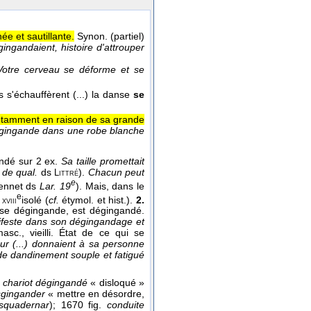
ée et sautillante.
Synon. (partiel)
ingandaient, histoire d'attrouper
Votre cerveau se déforme et se
s'échauffèrent (...) la danse
se
notamment en raison de sa grande
égingande dans une robe blanche
ondé sur 2 ex.
Sa taille promettait
 de qual.
ds
).
Chacun peut
Littré
e
ennet ds
Lar. 19
). Mais, dans le
e
u
isolé (
cf.
étymol. et hist.).
2.
xviii
ui se dégingande, est dégingandé.
ifeste dans son dégingandage et
sc., vieilli. État de ce qui se
ur (...) donnaient à sa personne
de dandinement souple et fatigué
6
chariot dégingandé
« disloqué »
gingander
« mettre en désordre,
esquadernar
); 1670 fig.
conduite