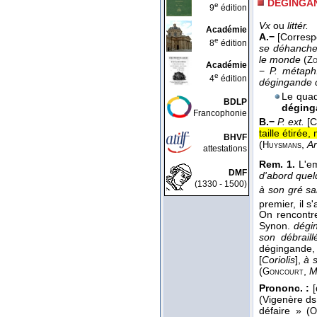
DÉGINGAN
e
9
édition
Vx
ou
littér.
Académie
A.−
[Corres
e
8
édition
se déhancher
le monde
(
Zo
Académie
−
P. métaph
e
4
édition
dégingande 
Le quad
BDLP
déging
Francophonie
B.−
P. ext.
[
taille étirée
BHVF
(
,
Ar
Huysmans
attestations
Rem. 1.
L'em
DMF
d'abord quel
(1330 - 1500)
à son gré sa
premier, il s
On rencontr
Synon.
dégi
son débraill
dégingande,
[
Coriolis
],
à 
(
,
M
Goncourt
Prononc. :
[
(Vigenère d
défaire » (
O