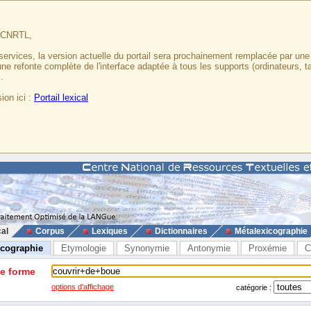
u CNRTL,
services, la version actuelle du portail sera prochainement remplacée par un
 une refonte complète de l'interface adaptée à tous les supports (ordinateurs, t
.
ion ici :
Portail lexical
cal
Corpus
Lexiques
Dictionnaires
Métalexicographie
icographie
Etymologie
Synonymie
Antonymie
Proxémie
C
ne forme
options d'affichage
catégorie :