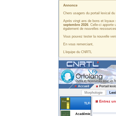
Annonce
Chers usagers du portail lexical d
Après vingt ans de bons et loyaux 
septembre 2026
. Celle-ci apporte
également de nouvelles ressources
Vous pouvez tester la nouvelle vers
En vous remerciant,
L'équipe du CNRTL
Accueil
Portail lexi
Morphologie
Lex
Entrez u
TLFi
Académie