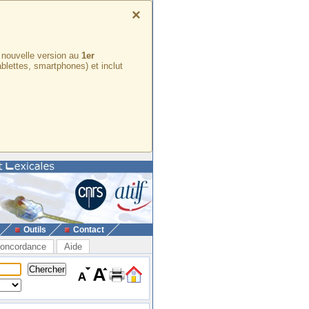
×
e nouvelle version au
1er
ablettes, smartphones) et inclut
Outils
Contact
oncordance
Aide