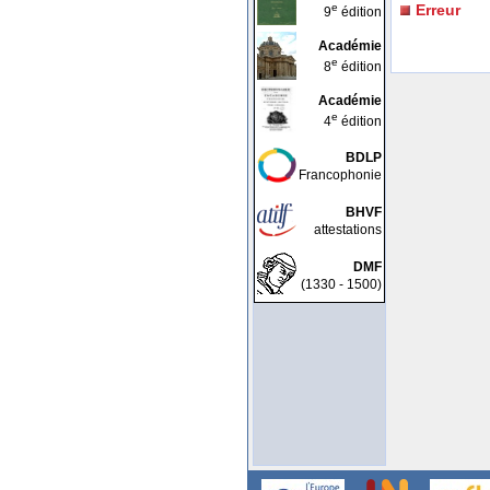
e
Erreur
9
édition
Académie
e
8
édition
Académie
e
4
édition
BDLP
Francophonie
BHVF
attestations
DMF
(1330 - 1500)