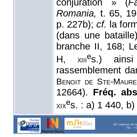
conjuration » (
F
Romania,
t. 65, 19
p. 227b);
cf.
la for
(dans une bataill
branche II, 168; 
e
H,
s.) ain
xiii
rassemblement dan
Benoit de Ste-Maure
12664).
Fréq. abs.
e
s. : a) 1 440, b
xix
44, avenue de l
Tél. : 