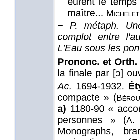
eurent le temps
maître...
Michelet
−
P. métaph.
Un
complot entre l'a
L'Eau sous les pon
Prononc. et Orth. 
la finale par [ɔ] o
Ac.
1694-1932.
Ét
compacte » (
Bérou
a)
1180-90 « accor
personnes » (
A.
Monographs, bra