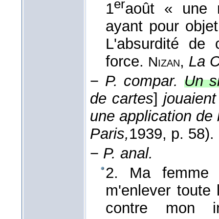
er
1
août « une r
ayant pour obje
L'absurdité de 
force.
,
La C
Nizan
−
P. compar.
Un s
de cartes
]
jouaien
une application de
Paris,
1939
, p. 58).
−
P. anal.
2. Ma femme co
m'enlever toute l
contre mon i