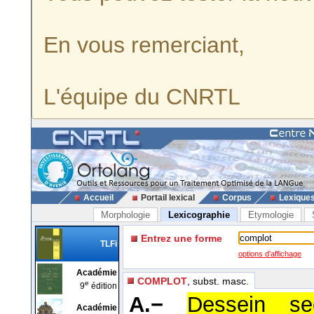
En vous remerciant,
L'équipe du CNRTL
Accueil
Portail lexical
Corpus
Lexique
Morphologie
Lexicographie
Etymologie
Entrez une forme
TLFi
options d'affichage
Académie
COMPLOT
, subst. masc.
e
9
édition
A.−
Dessein sec
Académie