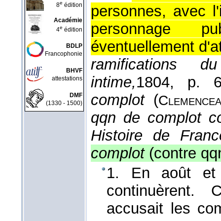
e
8
édition
personnes, avec l'i
Académie
personnage pu
e
4
édition
éventuellement d'at
BDLP
Francophonie
ramifications d
BHVF
intime,
1804
, p. 6
attestations
complot
(
DMF
Clemence
(1330 - 1500)
qqn de complot co
Histoire de Franc
complot
(contre qq
1. En août et 
continuèrent.
accusait les co