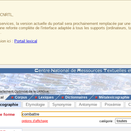
u CNRTL,
services, la version actuelle du portail sera prochainement remplacée par un
 une refonte complète de l'interface adaptée à tous les supports (ordinateurs, t
.
ion ici :
Portail lexical
cal
Corpus
Lexiques
Dictionnaires
Métalexicographie
icographie
Etymologie
Synonymie
Antonymie
Proxémie
C
ne forme
options d'affichage
catégorie :