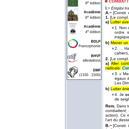
COMBATT
e
9
édition
I.−
Emploi tr
Académie
A.−
[Constr. d
e
1.
[Le compl.
8
édition
a)
Lutter ave
Académie
1. Non 
e
4
édition
ordre 
tragiqu
BDLP
b)
Mener un 
Francophonie
2. ...
cahiers,
BHVF
2.
[Le compl.
attestations
a)
Aller con
radicale.
Com
DMF
3. « Me
(1330 - 1500)
égaux à
Les Dim
b)
Lutter én
4. Je
c
de seigl
Rem.
Dans to
combattent; 
action).
Ce n
l'art du dess
B.−
[Constr. i