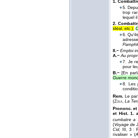
1.
Combattr
5. Depu
trop ra
lequel il
2.
Combattr
idéal, etc.).
C
6. Qu'il
adresse
Pamphle
II.−
Emploi in
A.−
Au propr
7. Je r
pour le
B.−
[En parl
Guerre mond
8. Les
conditio
Rem.
Le par
(
,
La Ter
Zola
Prononc. et 
et Hist. 1. 
cumbatre a
(
Voyage de J
Cid,
III, 3 
rivaliser » (
A