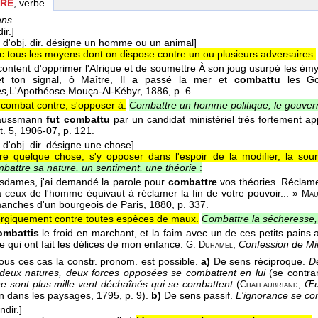
RE
, verbe.
ans.
ir.]
 d'obj. dir. désigne un homme ou un animal]
c tous les moyens dont on dispose contre un ou plusieurs adversaires.
content d'opprimer l'Afrique et de soumettre À son joug usurpé les ém
et ton signal, ô Maître, Il
a
passé la mer et
combattu
les G
es,
L'Apothéose Mouça-Al-Kébyr
, 1886
, p. 6.
combat contre, s'opposer à.
Combattre un homme politique, le gouve
 Haussmann
fut combattu
par un candidat ministériel très fortement ap
t. 5
, 1906-07
, p. 121.
 d'obj. dir. désigne une chose]
tre quelque chose, s'y opposer dans l'espoir de la modifier, la so
battre sa nature, un sentiment, une théorie
:
sdames, j'ai demandé la parole pour
combattre
vos théories. Réclame
 ceux de l'homme équivaut à réclamer la fin de votre pouvoir... »
Mau
anches d'un bourgeois de Paris
, 1880
, p. 337.
ergiquement contre toutes espèces de maux.
Combattre la sécheresse, l
ombattis
le froid en marchant, et la faim avec un de ces petits pains 
e qui ont fait les délices de mon enfance.
,
Confession de Min
G. Duhamel
us ces cas la constr. pronom. est possible.
a)
De sens réciproque.
De
deux natures, deux forces opposées se combattent en lui
(se contrar
e sont plus mille vent déchaînés qui se combattent
(
,
Œu
Chateaubriand
in dans les paysages, 1795, p. 9).
b)
De sens passif.
L'ignorance se co
ndir.]