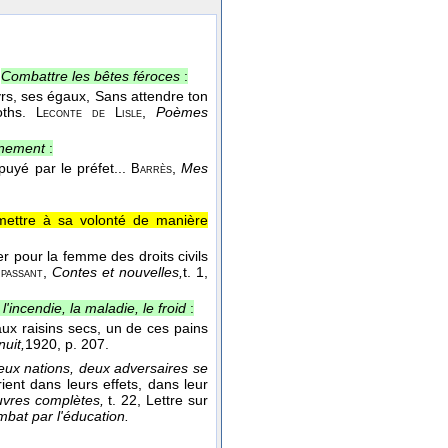
Combattre les bêtes féroces
:
yrs, ses égaux, Sans attendre ton
oths.
,
Poèmes
Leconte de Lisle
rnement
:
puyé par le préfet...
,
Mes
Barrès
umettre à sa volonté de manière
r pour la femme des droits civils
,
Contes et nouvelles,
t. 1,
passant
'incendie, la maladie, le froid
:
aux raisins secs, un de ces pains
uit,
1920
, p. 207.
ux nations, deux adversaires se
ient dans leurs effets, dans leur
vres complètes,
t. 22, Lettre sur
mbat par l'éducation.