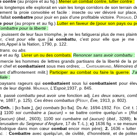
e contre
(au propre et au fig.).
Mener un combat contre, lutter contre :
is longtemps elle explorait en vain les longs corridors de son terrain 
rement la proie convoitée et facile : insecte ou ver dévoré sur place
 fallait
combattre
pour jouir en paix d'une profitable victoire.
,
D
Pergaud
e pour
(au propre et au fig.).
Lutter en faveur de (pour son pays ou po
ombattre pour la liberté
:
s jouissent de leur faux triomphe, je ne les fatiguerai plus de mes plainte
r, c'est
pour
elle que j'
ai combattu
, c'est pour elle que je me
ts,
Appel à la Nation
, 1790
, p. 122.
trans.
ou
abs.
e
et
au fig.
Livrer un ou des combats.
Renoncer sans avoir combattu
:
emercie les hommes de lettres grands partisans de la liberté de la p
ur chef et
combattaient
sous mes ordres; ...
,
Mémoires d
Chateaubriand
ant d'affrontement milit.]
Participer au combat ou faire la guerre.
J'
iale
:
 paysans rageurs qui
combattaient
sous lui
combattaient
pour élev
n de leur dignité.
,
L'Espoir,
1937
, p. 845.
Malraux
t. passé
combattu
peut avoir une fonction adj.
Les deux sœurs, comba
re,
1887, p. 125).
Ces êtres combattus
(
,
Ève,
1913, p. 802).
Péguy
Orth. :
[kɔ ̃batʀ ̥],
(je) combats
[kɔ ̃ba]. Ds
Ac.
1694-1932.
Crit.
t.
Fér.
a)
1100
soi cumbatre a (aucun)
« se battre contre quelqu'un » (
Ro
 (aucun)
(
ibid.,
2603); 1100
soi cumbatre od (aucun)
(
ibid.,
3288);
b
erusalem du Seigneur d'Anglure,
17 ds T.-L.);
c)
1636 fig. « se mesure
: Rodrigue dans mon cœur
combat
encor mon père);
2.
1636 « lutter
c.
:
Combattre
avec quelqu'un, de civilité, d'honnêteté, et de polite