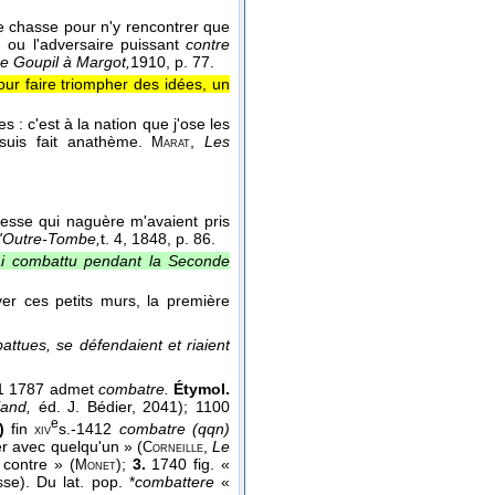
de chasse pour n'y rencontrer que
, ou l'adversaire puissant
contre
e Goupil à Margot,
1910
, p. 77.
ur faire triompher des idées, un
s : c'est à la nation que j'ose les
 suis fait anathème.
,
Les
Marat
resse qui naguère m'avaient pris
'Outre-Tombe,
t. 4
, 1848
, p. 86.
ai combattu pendant la Seconde
er ces petits murs, la première
ttues, se défendaient et riaient
 1 1787 admet
combatre.
Étymol.
land,
éd. J. Bédier, 2041); 1100
e
)
fin
s.-1412
combatre (qqn)
xiv
r avec quelqu'un » (
,
Le
Corneille
 contre » (
);
3.
1740 fig. «
Monet
sse). Du lat. pop. *
combattere
«