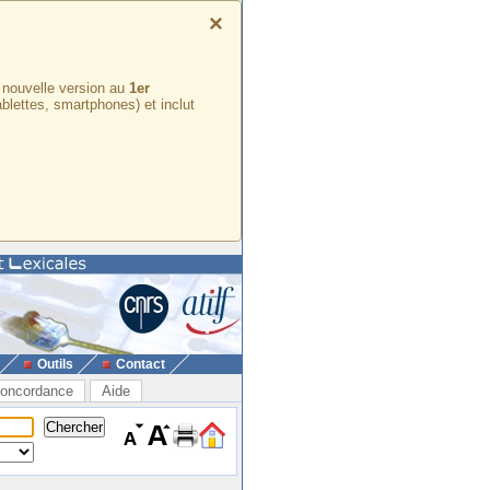
×
e nouvelle version au
1er
ablettes, smartphones) et inclut
Outils
Contact
oncordance
Aide