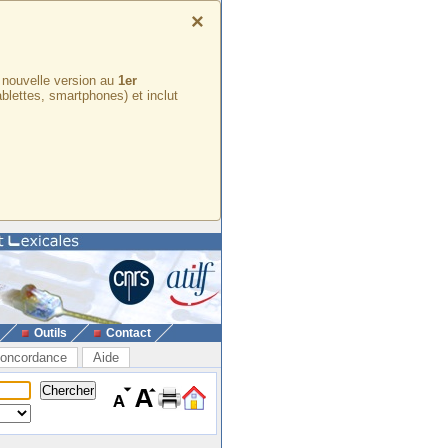
×
e nouvelle version au
1er
ablettes, smartphones) et inclut
Outils
Contact
oncordance
Aide