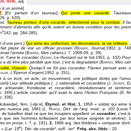
R, IÈRE
, adj.
é à un animé]
.
[En parlant d'un taureau]
Qui porte une cocarde.
Taureaux
26
, p. 520).
st.
Taureau porteur d'une cocarde, sélectionné pour le combat.
Il f
amment d'aliments afin qu'ils soient en bonne condition pour les pre
o
 n
242, pp. 284-285).
t d'une pers.]
Qui aime les uniformes, les décorations, la vie militaire.
ait plaisir de voir un officier prussien
(
,
Journal,
1902
, p. 748
Renard
aimait l'armée
(
,
Mes cahiers,
t. 7
, 1908-09
, p. 39).
Barrès
st.
Faire le cocardier
(
,
Le Hussard sur le toit,
1951
, p. 102).
Pour
Giono
 a dû être plus pénible que tout, c'est la dégradation
(
,
Mes cahi
Barrès
exalté, chauvin.
Quoiqu'il ne fût pas cocardier, Flavien pensait avec sa
,
L'Éperon d'argent,
1952
, p. 251).
ialar
é à un écrit, un acte, un mouvement, une politique dictés par l'am
arti]
Leur attitude politique (...) nationaliste et cocardière
(
,
Eu
J. Jaurès
ce artisanale, frondeuse et cocardière, révolutionnaire et sentimen
p. 349).
L'article cocardier qu'il avait lu dans l'Action Française
(
R. M
 p. 336).
kɔkaʀdje], fém. [-djε:ʀ].
Étymol. et Hist. 1.
1858 « soldat qui aime l
avec nuance péj. 1881 (
,
Dict. de l'arg. mod.,
p. 102 [Louis 
L. Rigaud
e bataillon était ce que les troupiers appellent un
cocardier
, c'est-
e que ses hommes brillassent par leur tenue soignée et sévère); 
es en prose,
t. 7, p. 191);
2.
1866 arg. des théâtres « comparse dont l
e
e »
(Lar. 19
).
Dér. de
cocarde
*; suff.
-ier
*.
Fréq. abs. littér. :
20.