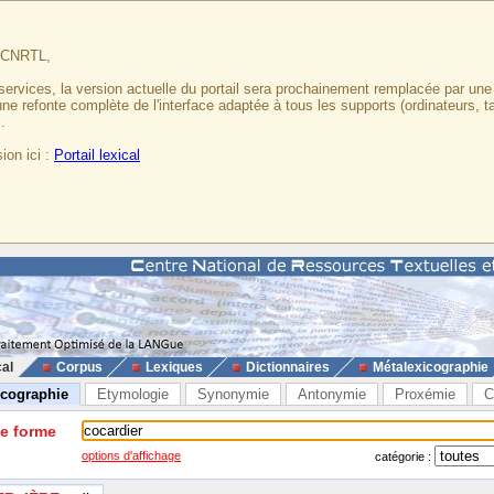
u CNRTL,
services, la version actuelle du portail sera prochainement remplacée par un
 une refonte complète de l'interface adaptée à tous les supports (ordinateurs, t
.
ion ici :
Portail lexical
cal
Corpus
Lexiques
Dictionnaires
Métalexicographie
icographie
Etymologie
Synonymie
Antonymie
Proxémie
C
ne forme
options d'affichage
catégorie :