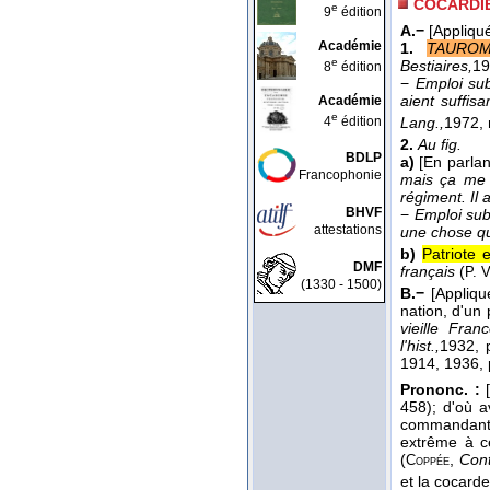
COCARDIE
e
9
édition
A.−
[Appliqu
Académie
1.
TAUROM
e
Bestiaires,
19
8
édition
−
Emploi sub
aient suffis
Académie
e
4
édition
Lang.,
1972
,
2.
Au fig.
BDLP
a)
[En parlan
Francophonie
mais ça me f
régiment. Il 
BHVF
−
Emploi sub
attestations
une chose qui
b)
Patriote 
DMF
français
(
P. V
(1330 - 1500)
B.−
[Appliqu
nation, d'un p
vieille Fran
l'hist.,
1932
, 
1914
, 1936
,
Prononc. :
[
458); d'où 
commandant d
extrême à c
(
,
Cont
Coppée
et la cocard