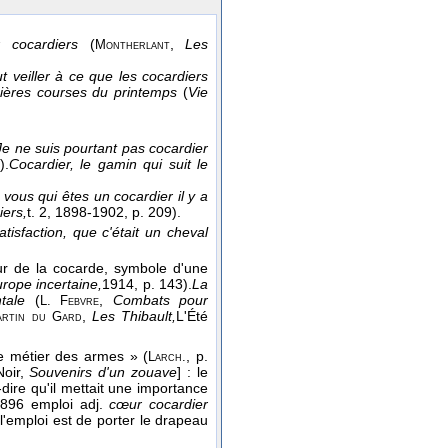
 cocardiers
(
,
Les
Montherlant
aut veiller à ce que les cocardiers
mières courses du printemps
(
Vie
Je ne suis pourtant pas cocardier
).
Cocardier, le gamin qui suit le
 vous qui êtes un cocardier il y a
ers,
t. 2
, 1898-1902
, p. 209).
tisfaction, que c'était un cheval
our de la cocarde, symbole d'une
rope incertaine,
1914
, p. 143).
La
tale
(
,
Combats pour
L. Febvre
,
Les Thibault,
L'Été
artin du Gard
e métier des armes » (
, p.
Larch.
Noir,
Souvenirs d'un zouave
] : le
à-dire qu'il mettait une importance
1896 emploi adj.
cœur cocardier
'emploi est de porter le drapeau