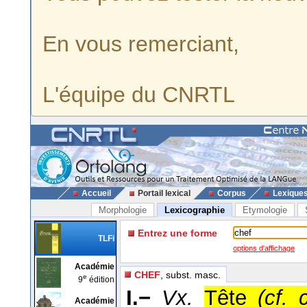
En vous remerciant,
L'équipe du CNRTL
Accueil
Portail lexical
Corpus
Lexique
Morphologie
Lexicographie
Etymologie
Entrez une forme
TLFi
options d'affichage
Académie
CHEF
, subst. masc.
e
9
édition
I.−
Vx.
Tête
(cf. 
Académie