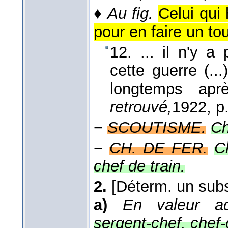
♦
Au fig.
Celui qu
pour en faire un to
12. ... il n'y 
cette guerre (..
longtemps aprè
retrouvé,
1922
, p
−
SCOUTISME.
Ch
−
CH. DE FER.
C
chef de train.
2.
[Déterm. un subs
a)
En valeur ad
sergent-chef, chef