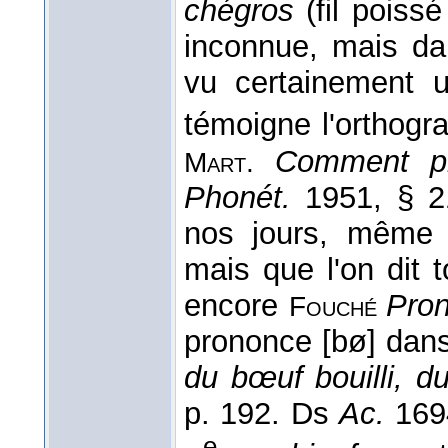
chégros
(fil poissé
inconnue, mais dan
vu certainement
témoigne l'orthog
Comment p
Mart.
Phonét.
1951, § 2
nos jours, même
mais que l'on dit 
encore
Pro
Fouché
prononce [bø] dan
du bœuf bouilli, d
p. 192. Ds
Ac.
169
e