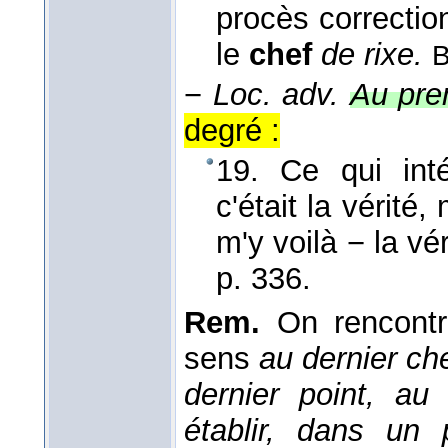
procès correctio
le
chef
de rixe.
B
−
Loc. adv.
Au pre
degré :
19. Ce qui int
c'était la vérité,
m'y voilà − la vér
p. 336.
Rem.
On rencontr
sens
au dernier che
dernier point, au 
établir, dans un