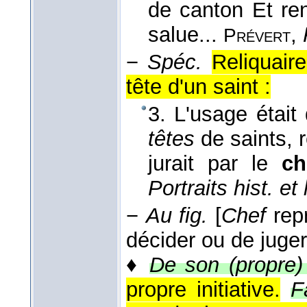
de canton Et re
salue...
,
Prévert
−
Spéc.
Reliquair
tête d'un saint :
3. L'usage était
têtes
de saints, 
jurait par le
ch
Portraits hist. et l
−
Au fig.
[
Chef
repr
décider ou de juger
♦
De son (propre)
propre initiative.
F