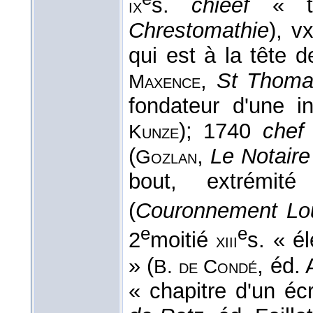
s.
chieef
« tê
ix
Chrestomathie
), v
qui est à la tête 
,
St Thoma
Maxence
fondateur d'une in
); 1740
chef
Kunze
(
,
Le Notaire
Gozlan
bout, extrémité
(
Couronnement Lou
e
e
2
moitié
s. « é
xiii
» (
, éd. 
B. de Condé
« chapitre d'un éc