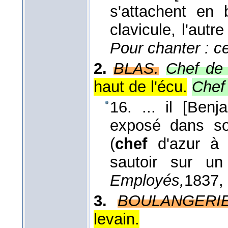
s'attachent en
clavicule, l'autr
Pour chanter : ce 
2.
BLAS.
Chef de 
haut de l'écu.
Chef 
16. ... il [Benj
exposé dans so
(
chef
d'azur à t
sautoir sur un
Employés,
1837
,
3.
BOULANGERIE
levain.