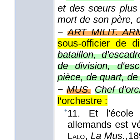
et des sœurs plus 
mort de son père, c
−
ART MILIT. AR
sous-officier de d
bataillon, d'escadr
de division, d'e
pièce, de quart, de
−
MUS.
Chef d'orc
l'orchestre :
11. Et l'écol
allemands est v
,
La Mus.,
18
Lalo