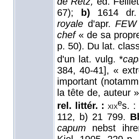
de Retz,
éd. Feille
67);
b)
1614 dr
royale
d'apr.
FEW
chef
« de sa propre
p. 50). Du lat. clas
d'un lat. vulg. *
cap
384, 40-41], « ext
important (notamme
la tête de, auteur 
e
rel. littér. :
s. 
xix
112, b) 21 799.
B
capum
nebst ihre