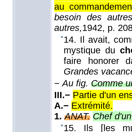
au commandemen
besoin des autr
autres,
1942
, p. 208
14. Il avait, co
mystique du
ch
faire honorer
Grandes vacanc
−
Au fig.
Comme un
III.−
Partie d'un en
A.−
Extrémité.
1.
ANAT.
Chef d'u
15. Ils [les mu