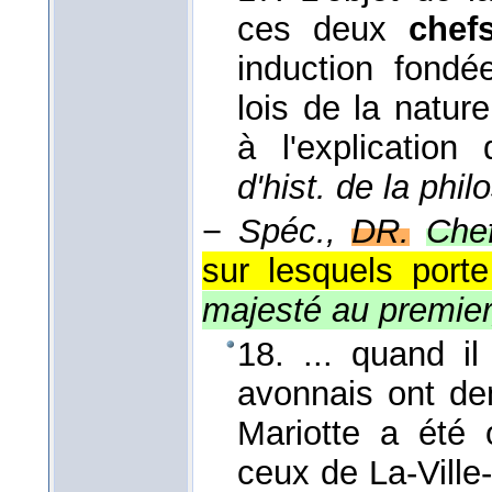
ces deux
chef
induction fondée
lois de la natur
à l'explicatio
d'hist. de la phil
−
Spéc.,
DR.
Chef
sur lesquels port
majesté au premier
18. ... quand il 
avonnais ont de
Mariotte a été 
ceux de La-Ville-