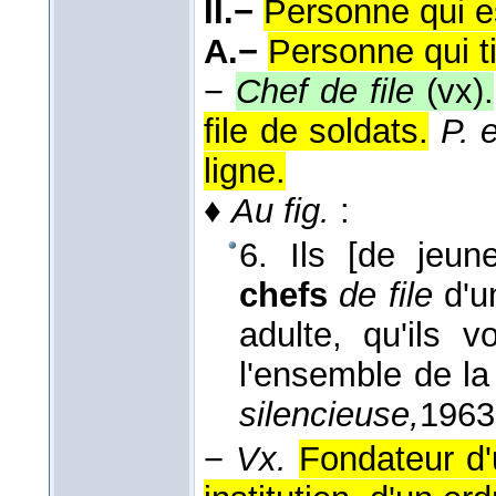
II.−
Personne qui es
A.−
Personne qui ti
−
Chef de file
(vx).
file de soldats.
P. e
ligne.
♦
Au fig.
:
6. Ils [de jeun
chefs
de file
d'un
adulte, qu'ils v
l'ensemble de la
silencieuse,
1963
−
Vx.
Fondateur d'