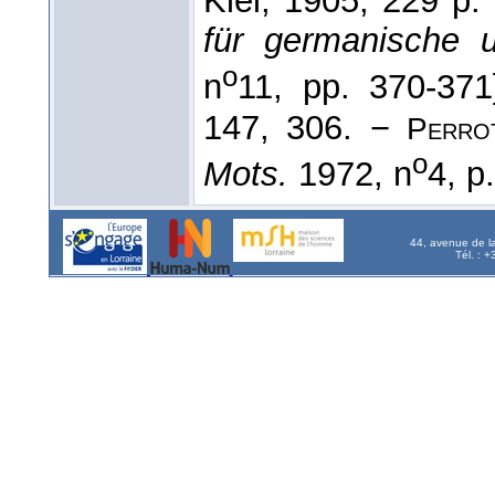
Kiel, 1905, 229 p. 
für germanische u
o
n
11, pp. 370-37
147, 306. −
Perro
o
Mots.
1972, n
4, p
44, avenue de l
Tél. : 