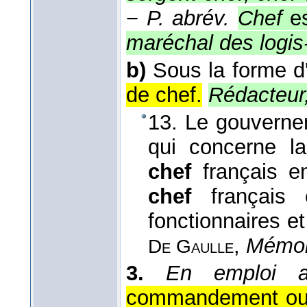
−
P. abrév.
Chef
es
maréchal des logis
b)
Sous la forme 
de chef.
Rédacteur,
13. Le gouverne
qui concerne l
chef
français 
chef
français 
fonctionnaires et 
,
Mémoi
De Gaulle
3.
En emploi a
commandement ou 