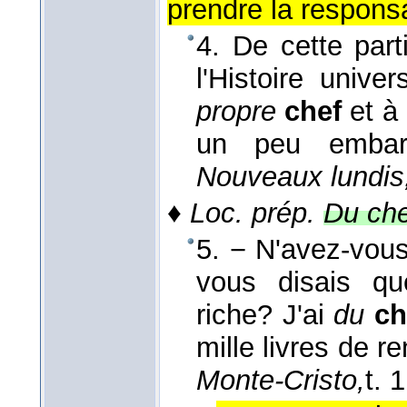
prendre la responsab
4. De cette part
l'Histoire univer
propre
chef
et à
un peu embar
Nouveaux lundis
♦
Loc. prép.
Du che
5. − N'avez-vous
vous disais que
riche? J'ai
du
c
mille livres de re
Monte-Cristo,
t. 1