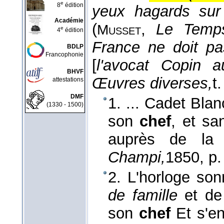
e
8
édition
yeux hagards sur 
Académie
(
,
Le Temp
Musset
e
4
édition
France ne doit pa
BDLP
Francophonie
[
l'avocat Copin 
BHVF
Œuvres diverses,
t.
attestations
DMF
1. ... Cadet Blan
(1330 - 1500)
son
chef
, et sa
auprès de la
Champi,
1850
, p.
2. L'horloge so
de famille
et de
son
chef
Et s'e