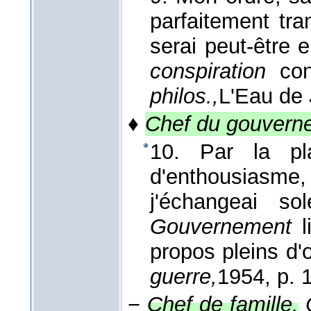
parfaitement tra
serai peut-être 
conspiration
co
philos.,
L'Eau de
♦
Chef du gouvern
10. Par la pl
d'enthousiasme,
j'échangeai s
Gouvernement
l
propos pleins d
guerre,
1954
, p. 
−
Chef de famille.