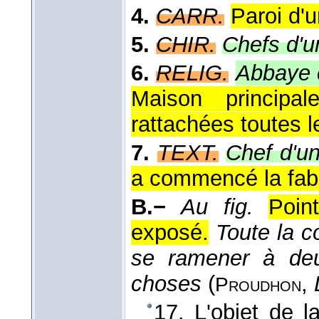
4.
CARR.
Paroi d'u
5.
CHIR.
Chefs d'u
6.
RELIG.
Abbaye c
Maison principa
rattachées toutes l
7.
TEXT.
Chef d'un
a commencé la fabri
B.−
Au fig.
Poin
exposé.
Toute la c
se ramener à deu
choses
(
,
Proudhon
17. L'objet de l