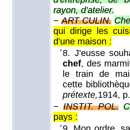
rayon, d'atelier.
−
ART CULIN.
Che
qui dirige les cuis
d'une maison :
8. J'eusse souh
chef
, des marmit
le train de ma
cette bibliothèq
prétexte,
1914
, p
−
INSTIT. POL.
C
pays :
9. Mon ordre, sa