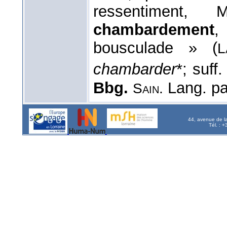
ressentiment,
chambardement
,
bousculade » (
L
chambarder
*; suff
Bbg.
Lang. par
Sain.
44, avenue de l
Tél. : 