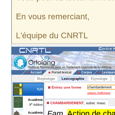
En vous remerciant,
L'équipe du CNRTL
Accueil
Portail lexical
Corpus
Lexique
Morphologie
Lexicographie
Etymologie
Entrez une forme
TLFi
options d'affichage
Académie
CHAMBARDEMENT
, subst. masc.
e
9
édition
Fam.
Action de cha
Académie