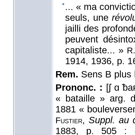
... « ma convicti
seuls, une
révol
jailli des profon
peuvent désinto
capitaliste... »
R
1914
, 1936
, p. 1
Rem.
Sens B plus l
Prononc. :
[ʃ ɑ ̃b
« bataille » arg.
1881 « bouleversem
,
Suppl. au d
Fustier
1883, p. 505 : 