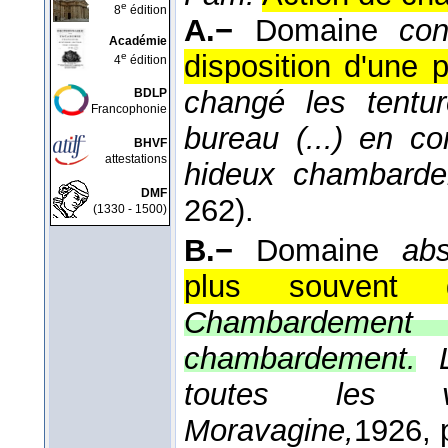
e
8
édition
A.−
Domaine
con
Académie
disposition d'une p
e
4
édition
changé les tent
BDLP
Francophonie
bureau (...) en c
BHVF
attestations
hideux chambard
DMF
262).
(1330 - 1500)
B.−
Domaine
abs
plus souvent d
Chambardement 
chambardement.
toutes les va
Moravagine,
1926
, 