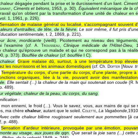
chaleur dégagée pendant la prise et le durcissement d'un liant.
Ciment 
,
Ciments et bétons,
1953, p. 30).
Équivalent mécanique de la ch
gavant
travail qu'on obtient par la transformation d'une unité de chaleur en
 vol. 1, 1961, p. 226).
Sensation de malaise général ou localisé, s'accompagnant souvent d
aleurs d'entrailles, de tête, de la fièvre.
Le soir même, il fut pris d'un
Éducation sentimentale,
t. 2
, 1869
, p. 221).
eur âcre, mordicante
(vieilli). Picotement au niveau des téguments,
i l'examine (
cf.
,
Clinique médicale de l'Hôtel-Dieu,
1
A. Trousseau
 chaleur qu'éprouve un malade et qui ne correspond pas à la réalit
0, p. 373).
Bouffée de chaleur
(
cf. bouffée
I C).
haleur.
Grave malaise dû, surtout, à une température trop élevée
chez les nourrissons et les animaux domestiques
(
cf.
Ch.
[
Nouv. t
Dopter
Température du corps, d'une partie du corps, d'une plante, propre à
fonctions organiques, liée à la vie, pouvant avoir des manifestation
ale.
Elle sentait (...) la chaleur de la main qui soutenait son coude
(
R. 
 p. 489).
r végétale; chaleur de la peau, du corps, du sang.
ification
:
t mon ennemi, le froid (...). Vous le savez, vous, aux mains de qui se 
s, ma chère
chaleur
, autant que le soleil.
,
La Vagabonde,
1910
Colette
Avec cette chaleur blême rougissant seulement aux pommettes
[
à c
2
, p. 488).
Sensation d'ardeur intérieure, provoquée par une émotion, pouvan
monte au visage, aux joues de qqn.
Que serait la joie sans (...) cette
,
Philos. de la volonté,
1949
, p. 246).