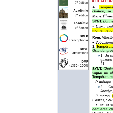
CHALEUR
e
9
édition
A.−
Températ
Académie
chaleur; se 
e
re
8
édition
Marie,
1
ver
SYNT.
Bonne
Académie
−
Expr., vieil
e
4
édition
moment et qu
BDLP
Rem.
Attest
Francophonie
−
Spécialem
1.
Températur
BHVF
Grande, gros
attestations
1. Un so
gazons 
DMF
41.
(1330 - 1500)
SYNT.
Chaleu
vague de ch
Température d
−
P. métaph.
2. ... C
Jocelyn
−
P. méton.
(
,
Sous
Barrès
−
P. ell.
et s
dernières ch
Rivière]
, 190