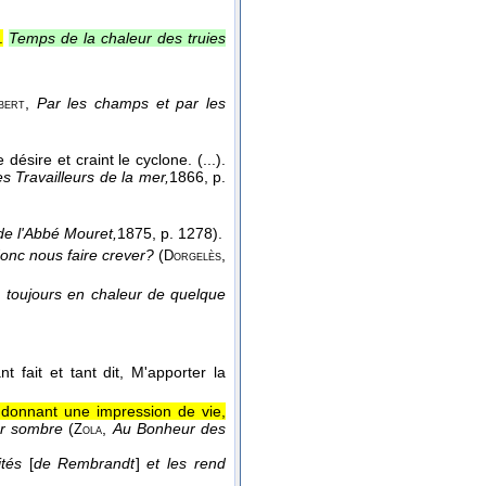
.
Temps de la chaleur des truies
,
Par les champs et par les
bert
 désire et craint le cyclone. (...).
s Travailleurs de la mer,
1866
, p.
de l'Abbé Mouret,
1875
, p. 1278).
 donc nous faire crever?
(
,
Dorgelès
, toujours en chaleur de quelque
t fait et tant dit, M'apporter la
 donnant une impression de vie,
ur sombre
(
,
Au Bonheur des
Zola
tés
[
de Rembrandt
]
et les rend