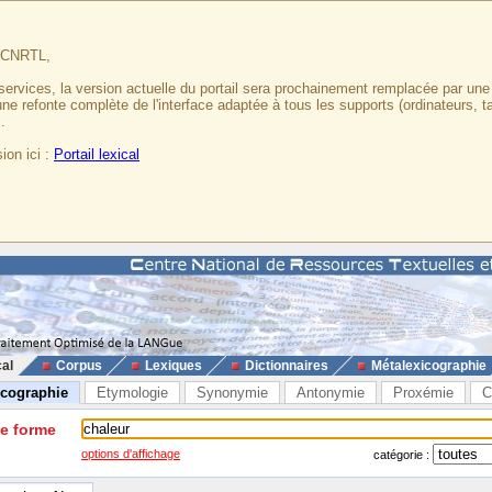
u CNRTL,
services, la version actuelle du portail sera prochainement remplacée par un
 une refonte complète de l'interface adaptée à tous les supports (ordinateurs, t
.
ion ici :
Portail lexical
cal
Corpus
Lexiques
Dictionnaires
Métalexicographie
icographie
Etymologie
Synonymie
Antonymie
Proxémie
C
ne forme
options d'affichage
catégorie :