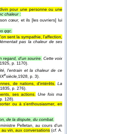
re divin pour une personne ou une
ec chaleur
:
t son
cœur,
et ils [les ouvriers] lui
ns qqc.
'on sent la sympathie, l'affection,
démentait pas la chaleur de ses
n regard, d'un sourire.
Cette voix
1925
, p. 1170).
té, l'entrain et la chaleur de ce
e
XIX
siècle,
1928
, p. 3).
nes, de nations, d'intérêts.
La
1835
, p. 276).
ents, ses actions.
Une fois ma
 p. 128).
porter ou à s'enthousiasmer, en
on, de la dispute, du combat.
ministre Pelletan, au cours d'un
 au vin, aux conversations
(
cf.
A.