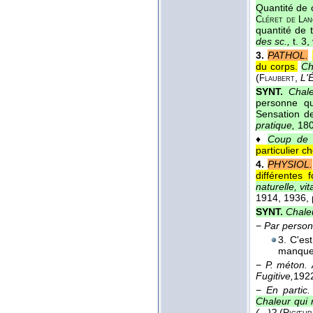
Quantité de 
Cléret de Lan
quantité de 
des sc.,
t. 3,
3.
PATHOL.
du corps.
Ch
(
,
L'
Flaubert
SYNT.
Chal
personne qu
Sensation de
pratique,
180
♦
Coup de c
particulier 
4.
PHYSIOL.
différentes 
naturelle, vit
1914
, 1936
,
SYNT.
Chaleu
−
Par personn
3. C'es
manque
−
P. méton.
Fugitive,
192
−
En partic.
Chaleur qui 
(...)?
(