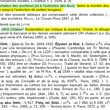
Puissances vocales,
L'Orateur, t. 1, 1936, p. 9).
 chaleur des enchères (et à l'extinction des feux).
Selon la montée des 
r jusqu'à l'extinction de petites bougies) :
rix des soixante tableaux qui composaient cette divine collection (..
r
des enchères.
,
Le Cousin Pons,
1847
, p. 84.
Balzac
ttesté que ds
Littré.
.
(Ah!) Chaleur!
Exclamation qui indique la surprise, l'ironie, le désa
uerait le baccarat et les dames seraient admises! Oh! chaleur! (Le Jo
angue verte d'A. Delvau,
1883
, p. 505).
e
Orth. :
[ʃalœ:ʀ]. Ds
Ac.
1694-1932.
Étymol. et Hist. 1.
Début
s.
cha
xii
it par une température élevée » (
Psautier Cambridge,
éd. Fr. Michel
leurs
« l'été » (
);
2.
ca
1220 « sensation comparable à celle que p
Nicot
laises physiques » (
,
Vie de S. Martin,
éd. Söderhjelm, 
Pean Gatineau
iode des amours » (
,
Le Livre de la Chasse,
ms B.N. fr. 7098, P
G. Phébus
. 55); 1561
être en chaleur
(
,
Traité de Venerie,
17, 42,
ibi
Du Fouilloux
. fr.-lat.
: ,,se dict des bestes femelles [...] quand on leur faict venir 
r``); qualifié de ,,vx`` ds
Pt
;
4. a)
1549 « vitalité, élan naturel, 
Rob.
e
se est refroidie);
b)
début
s. « emportement, vivacité » (
xvii
D'Aub.
e
la lang. de Corneille et de la lang. du XVII
s.,
Paris, 1862, t. 1,
(
Le Visionnaire ou Lettres sur les ouvrages exposés au Salon,
Amster
au lat.
calor, -is
attesté au sens 1 dep. Ennius ds
TLL s.v.,
180, 2 spé
er
) fréquemment au plur. (
ibid.,
180, 6, 7); au sens 2
s. av. J.-C. (S
i
 d'« ardeur, zèle, impétuosité » (Ovide,
ibid.,
181, 42); en partic. en pa
e
e
q. abs. littér. :
5 917.
Fréq. rel. littér. :
s. : a) 7 958, b) 9 430;
xix
xx
, 183. −
1965, p. 71, 200. − Termes techn. fr. Paris, 1972, p. 63.
Rog.