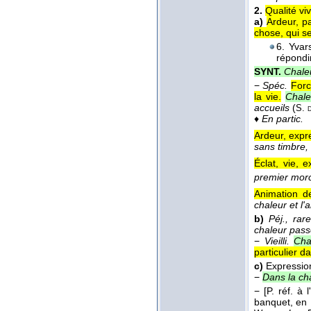
2.
Qualité v
a)
Ardeur, p
chose, qui s
6. Yvar
répondi
SYNT.
Chale
−
Spéc.
Forc
la vie.
Chale
accueils
(
S. 
♦
En partic.
Ardeur, expr
sans timbre, 
Éclat, vie, e
premier mor
Animation de
chaleur et l'
b)
Péj., rare
chaleur pass
−
Vieilli.
Cha
particulier d
c)
Expressio
−
Dans la ch
−
[P. réf. à
banquet, en