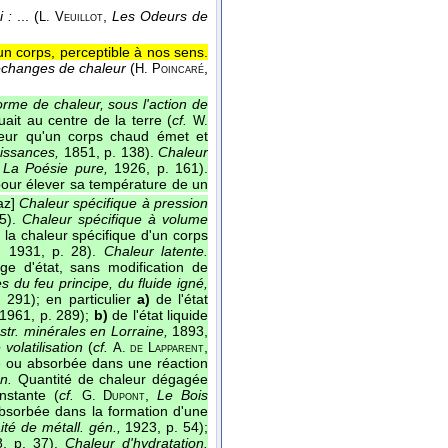
 :
... (
,
Les Odeurs de
L. Veuillot
un corps, perceptible à nos sens.
échanges de chaleur
(
,
H. Poincaré
rme de chaleur, sous l'action de
ait au centre de la terre (
cf.
W.
eur qu'un corps chaud émet et
issances,
1851, p. 138).
Chaleur
,
La Poésie pure,
1926, p. 161).
pour élever sa température de un
gaz]
Chaleur spécifique à pression
75).
Chaleur spécifique à volume
 la chaleur spécifique d'un corps
,
1931, p. 28).
Chaleur latente.
ge d'état, sans modification de
s du feu principe, du fluide igné,
291); en particulier
a)
de l'état
, 1961, p. 289);
b)
de l'état liquide
tr. minérales en Lorraine,
1893,
volatilisation
(
cf.
,
A. de Lapparent
 ou absorbée dans une réaction
n.
Quantité de chaleur dégagée
nstante (
cf.
,
Le Bois
G. Dupont
sorbée dans la formation d'une
ité de métall. gén.,
1923, p. 54);
8, p. 37).
Chaleur d'hydratation.