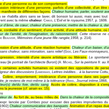
ive d'une personne ou de son comportement.
assion intérieure d'une personne, parfois d'une collectivité, d'un êt
e manifeste de différentes façons.
Chaleur humaine; parler, soutenir av
s se rhabilla alors sans se laver, dit bonsoir lui aussi, mais avec tou
rent avec la même
chaleur
.
,
L'Exil et le royaume,
1957
, p. 1606.
Camus
ur d'âme, de cœur; chaleur d'une présence; mettre de la chaleur à, da
e, cordialité d'un sentiment, d'une activité, d'une attitude humaine, où l
ur de l'amitié, de l'imagination, du raisonnement.
Cette réserve ne 
,
Mémoires d'une jeune fille rangée,
1958
, p. 214).
de Beauvoir
ession d'une attitude, d'une réaction humaine.
Chaleur d'un baiser, d'u
sans chaleur, sans intonation, sans relief
(
,
Les Faux-monnayeurs,
Gide
xpression, intensité d'une œuvre artistique ou littéraire.
La spontanéi
ceau
[
le portrait de l'architecte Buron
] (
,
Sur la peinture fr. au 
A. Michel
 certaines activités humaines où existent des oppositions de person
aigreur des discussions
(
,
Lettres inédites... à la baronne Cottu,
Lamennais
.
Colère, emportement, intolérance d'une personne dans ses jugem
ée, je reviens de moi-même à la tolérance
(
,
Journal intime,
1866
,
Amiel
leur(s) de/du foie, de/du sang.
Accès de colère, disposition à s'em
ans la jeunesse (
cf. airain
ex. 15).
ns
aleur de.
Au fort de, au beau milieu de.
Dans la chaleur de la compositi
 l'expr. lancée par Combes pour excuser des paroles imprudentes du 
 1902]
Chaleur communicative des banquets.
Animation d'un repas due