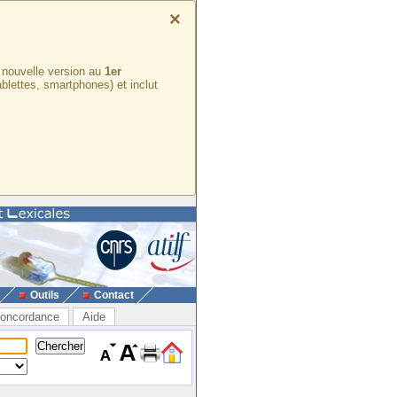
×
e nouvelle version au
1er
ablettes, smartphones) et inclut
Outils
Contact
oncordance
Aide