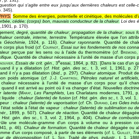
question qui s'agite entre eux jusqu'aux dernières chaleurs est celle-ci
p. 345).
PHYS.
Somme des énergies, potentielle et cinétique, des molécules d'
rbée, cédée; (corps) bon, mauvais conducteur de la chaleur.
Loi des 
,
1901
, p. 170).
ement, degré, quantité de chaleur; propagation de la chaleur; sous fo
haleur centrale, interne, terrestre.
Température élevée que l'on attribu
a Géochimie,
1924, p. 116).
Chaleur rayonnante.
Quantité de chal
 corps plus froid (
cf.
,
Essai sur les fondements de nos conna
Cournot
leur perçue par les sens ou à l'aide du thermomètre (
cf.
Bremond
ifique.
Quantité de chaleur nécessaire à l'unité de masse d'un corps 
e
,
Essais de crit. gén.,
3
essai, 1864, p. 82). [Dans le cas d'un 
nouvier
and il y a dilatation (
cf. Hist. gén. des sc.,
t. 3, vol. 1, 1961, p. 2
nd il n'y a pas dilatation (
ibid.,
p. 297).
Chaleur atomique.
Produit de
son poids atomique (
cf.
,
Pétroles naturel et artificiels
J.-J. Chartrou
 chaleur nécessaire à l'unité de masse d'un corps pour qu'il chan
quand il est arrivé au point où il va changer d'état.
Nouvelles doctrine
r latente
(
,
Les Pamphlets,
Les Charlatans modernes, 1791, p. 
Marat
t liquide :
chaleur (latente) de fusion
(
cf. Hist. gén. des sc.,
t. 3, vol. 1
apeur :
chaleur (latente) de vaporisation
(
cf.
Ch.
,
Les Gdes indus
Durand
l'état solide à l'état de vapeur :
chaleur (latente) de sublimation ou de 
ér.,
1899, p. 507).
Chaleur de réaction.
Quantité de chaleur dégagée
. Hist. gén. des sc.,
t. 3, vol. 2, 1964, p. 404).
Chaleur de combustio
ûle une molécule-gramme d'un corps à volume ou à pression co
41, p. 46).
Chaleur de formation.
Quantité de chaleur dégagée ou ab
amme d'un corps composé, à partir de ses éléments (
cf.
,
Tra
L. Guillet
eur de décomposition
(
cf.
,
Traité de phys. industr.,
t. 1, 188
L. Ser