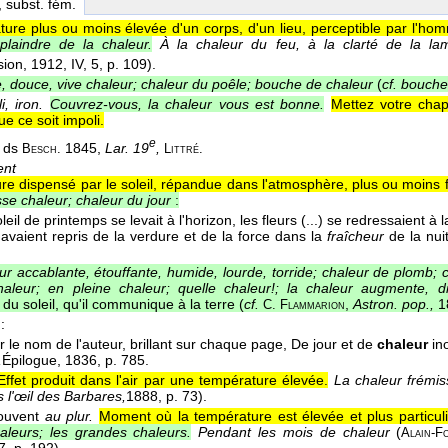
, subst. fém.
ure plus ou moins élevée d'un corps, d'un lieu, perceptible par l'ho
plaindre de la chaleur.
À la chaleur du feu, à la clarté de la la
sion
, 1912
, IV, 5, p. 109).
, douce, vive chaleur; chaleur du poêle; bouche de chaleur
(
cf. bouche
li, iron.
Couvrez-vous, la chaleur vous est bonne.
Mettez votre cha
e ce soit impoli.
e
é ds
1845,
Lar. 19
,
Besch.
Littré.
ent
e dispensé par le soleil, répandue dans l'atmosphère, plus ou moins fo
se chaleur; chaleur du jour
:
leil de printemps se levait à l'horizon, les fleurs (...) se redressaient à 
avaient repris de la verdure et de la force dans la
fraîcheur
de la nui
r accablante, étouffante, humide, lourde, torride; chaleur de plomb; ch
aleur; en pleine chaleur; quelle chaleur!; la chaleur augmente, d
u soleil, qu'il communique à la terre (
cf.
,
Astron. pop.,
18
C. Flammarion
:
ar le nom de l'auteur, brillant sur chaque page, De jour et de
chaleur
ino
,
Épilogue
, 1836
, p. 785.
Effet produit dans l'air par une température élevée.
La chaleur frémis
 l'œil des Barbares,
1888
, p. 73).
ouvent
au plur.
Moment où la température est élevée et plus particul
aleurs; les grandes chaleurs.
Pendant les mois de chaleur
(
Alain-F
7
, p. 192).