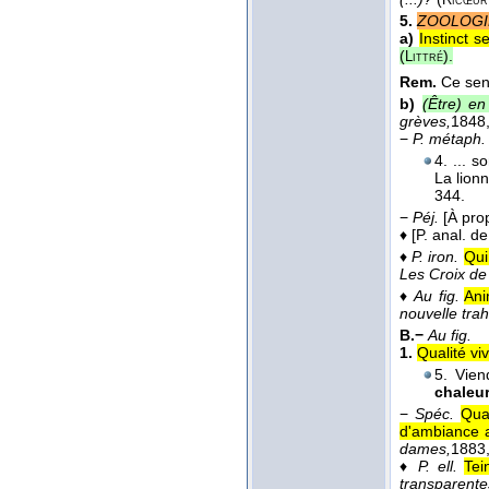
Ricœur
5.
ZOOLOGI
a)
Instinct s
(
).
Littré
Rem.
Ce sens
b)
(Être) en
grèves,
1848
−
P. métaph.
4. ... s
La lion
344.
−
Péj.
[À pro
♦
[P. anal. de
♦
P. iron.
Qui
Les Croix de
♦
Au fig.
Ani
nouvelle tra
B.−
Au fig.
1.
Qualité vi
5. Vien
chaleu
−
Spéc.
Qua
d'ambiance 
dames,
1883
♦
P. ell.
Tei
transparente