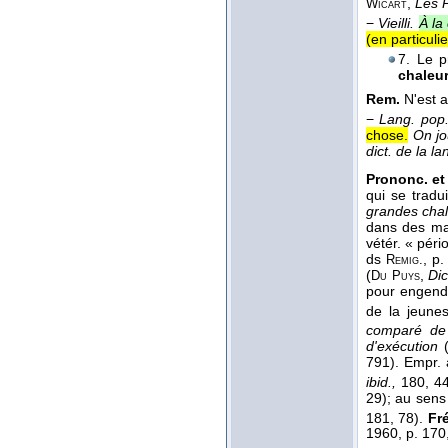
,
Les 
Wicart
−
Vieilli.
À la
(en particulie
7. Le p
chaleu
Rem.
N'est a
−
Lang. pop
chose.
On jo
dict. de la l
Prononc. et 
qui se tradu
grandes cha
dans des ma
vétér. « pér
ds
, p
Remig.
(
,
Dict
Du Puys
pour engendre
de la jeunes
comparé de 
d'exécution
791). Empr. 
ibid.,
180, 44
29); au sens
181, 78).
Fré
1960, p. 170