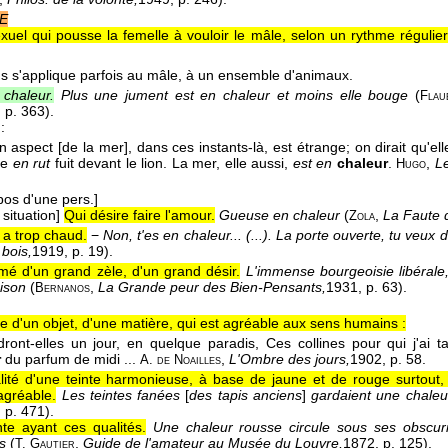
E
exuel qui pousse la femelle à vouloir le mâle, selon un rythme régulier
 s'applique parfois au mâle, à un ensemble d'animaux.
 chaleur.
Plus une jument est en chaleur et moins elle bouge
(
Flau
, p. 363).
:
on aspect [de la mer], dans ces instants-là, est étrange; on dirait qu'elle
ne
en rut
fuit devant le lion. La mer, elle aussi,
est en
chaleur
.
,
Le
Hugo
pos d'une pers.]
 situation]
Qui désire faire l'amour.
Gueuse en chaleur
(
,
La Faute 
Zola
 a trop chaud.
−
Non, t'es en chaleur... (...). La porte ouverte, tu veux
 bois,
1919
, p. 19).
mé d'un grand zèle, d'un grand désir.
L'immense bourgeoisie libérale
hison
(
,
La Grande peur des Bien-Pensants,
1931
, p. 63).
Bernanos
ve d'un objet, d'une matière, qui est agréable aux sens humains :
dront-elles un jour, en quelque paradis, Ces collines pour qui j'ai tan
r
du parfum de midi ...
,
L'Ombre des jours,
1902
, p. 58.
A. de Noailles
lité d'une teinte harmonieuse, à base de jaune et de rouge surtout,
agréable.
Les teintes fanées
[
des tapis anciens
]
gardaient une chale
, p. 471).
nte ayant ces qualités.
Une chaleur rousse circule sous ses obscuri
s
(
,
Guide de l'amateur au Musée du Louvre,
1872
, p. 125).
T. Gautier