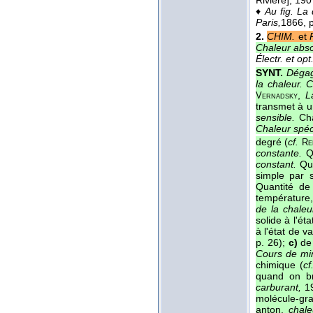
♦
Au fig.
La 
Paris,
1866
, 
2.
CHIM.
et
Chaleur abso
Électr. et opt.
SYNT.
Dégag
la chaleur. C
,
L
Vernadsky
transmet à un
sensible.
Cha
Chaleur spéc
degré (
cf.
Re
constante.
Qu
constant.
Qua
simple par 
Quantité de
température, 
de la chaleu
solide à l'éta
à l'état de v
p. 26);
c)
de 
Cours de min
chimique (
cf
quand on br
carburant,
19
molécule-gr
anton.
chal