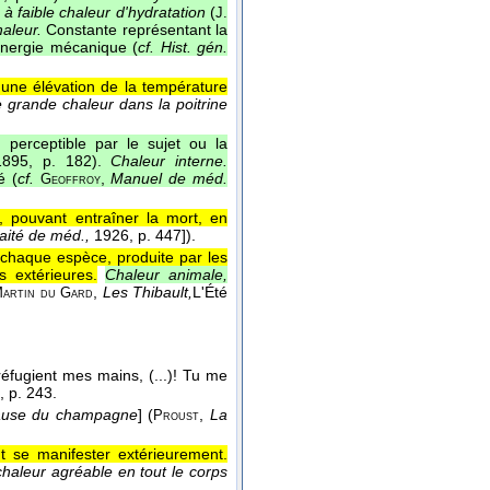
à faible chaleur d'hydratation
(
J.
aleur.
Constante représentant la
 énergie mécanique (
cf. Hist. gén.
'une élévation de la température
e grande chaleur dans la poitrine
 perceptible par le sujet ou la
895, p. 182).
Chaleur interne.
é (
cf.
,
Manuel de méd.
Geoffroy
, pouvant entraîner la mort, en
raité de méd.,
1926, p. 447]).
 chaque espèce, produite par les
s extérieures.
Chaleur animale,
,
Les Thibault,
L'Été
Martin du Gard
réfugient mes mains, (...)! Tu me
, p. 243.
ause du champagne
] (
,
La
Proust
t se manifester extérieurement.
 chaleur agréable en tout le corps