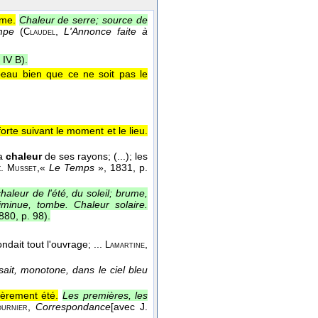
mme.
Chaleur de serre; source de
mpe
(
,
L'Annonce faite à
Claudel
IV B).
peau bien que ce ne soit pas le
rte suivant le moment et le lieu.
la
chaleur
de ses rayons; (...); les
t.
,
«
Le Temps
»
, 1831
, p.
Musset
aleur de l'été, du soleil; brume,
iminue, tombe. Chaleur solaire.
80, p. 98).
ndait tout l'ouvrage; ...
,
Lamartine
sait, monotone, dans le ciel bleu
ièrement été.
Les premières, les
,
Correspondance
[avec J.
ournier