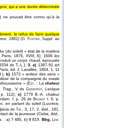
prix, qui a une durée déterminée
.) ne pouvait être connu qu'
à la
grément, le refus de faire quelque
ueur, 1881)
(
,
Suppl. au
G. Fustier
lur
(du soleil) « état de la matière
, Paris, 1876, XVIII, 6); 1606
les
roduit un corps chaud, éprouvée
8334 ds T.-L.);
3. a)
1387-91 art
aris, éd. J. Lavallée, 1854, 1, 11
d.
);
b)
1573 « ardeur des sens »
le désir de la compaignie du masle
enthousiasme » (
: La
chaleur
Est.
,
Trag.,
V ds
,
Lexique
Godefroy
 p. 112);
c)
1779 B.-A.
chaleur
dam, I, p. 26 ds
t. 6, p.
Brunot
c. en parlant du soleil (Lucrèce,
ulpicia ds
, 3, 17, 2,
ibid.,
181,
Tib.
rlant de la jeunesse (Celse,
ibid.,
s. : a) 7 485, b) 8 819.
Bbg.
Lew.