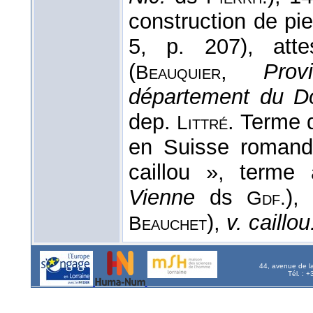
construction de pie
5, p. 207), att
(
,
Pro
Beauquier
département du D
dep.
. Terme d
Littré
en Suisse romand
caillou », terme
Vienne
ds
),
Gdf.
),
v. caillo
Beauchet
44, avenue de l
Tél. : 