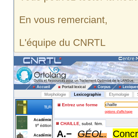
En vous remerciant,
L'équipe du CNRTL
Accueil
Portail lexical
Corpus
Lexique
Morphologie
Lexicographie
Etymologie
Entrez une forme
TLFi
options d'affichage
Académie
CHAILLE
, subst. fém.
e
9
édition
A.−
GÉOL.
Concr
Académie