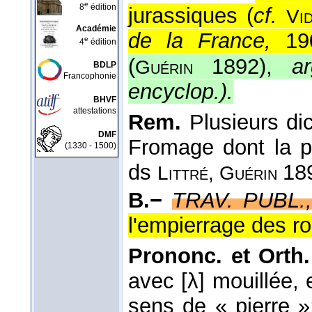
e
8
édition
jurassiques (
cf.
Vi
Académie
de la France,
190
e
4
édition
(
1892),
a
Guérin
BDLP
Francophonie
encyclop.
).
BHVF
attestations
Rem.
Plusieurs dict
DMF
Fromage dont la p
(1330 - 1500)
ds
18
Littré, Guérin
B.−
TRAV. PUBL.,
l'empierrage des ro
Prononc. et Orth.
avec [λ] mouillée,
sens de « pierre »