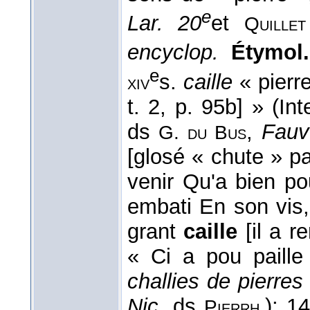
e
Lar. 20
et
Quille
encyclop.
Étymol.
e
s.
caille
« pierre
xiv
t. 2, p. 95b] » (In
ds
,
Fauv
G. du Bus
[glosé « chute » pa
venir Qu'a bien pou
embati En son vis, s
grant
caille
[il a r
« Ci a pou paille
challies de pierres
Nic.
ds
); 1
Pierrh.