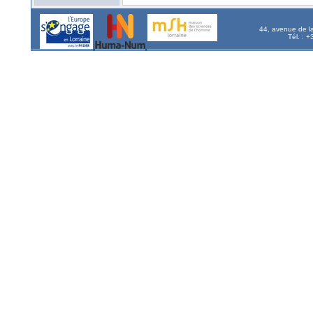
44, avenue de l
Tél. : 