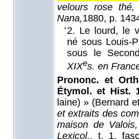
velours rose thé, 
Nana,
1880
, p. 143
2. Le lourd, le 
né sous Louis-Ph
sous le Secon
e
XIX
s. en Franc
Prononc. et Orth
Étymol. et Hist. 
laine) » (Bernard e
et extraits des co
maison de Valois,
Lexicol.,
t. 1, fasc