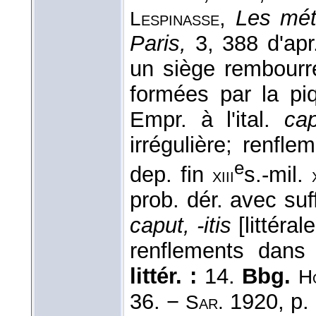
,
Les méti
Lespinasse
Paris,
3, 388 d'ap
un siège rembourr
formées par la pi
Empr. à l'ital.
cap
irrégulière; renfl
e
dep. fin
s.-mil.
xiii
prob. dér. avec su
caput, -itis
[littéral
renflements dans 
littér. :
14.
Bbg.
H
36. −
1920, p.
Sar.