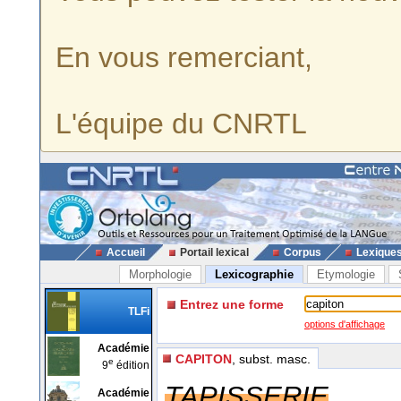
En vous remerciant,
L'équipe du CNRTL
Accueil
Portail lexical
Corpus
Lexique
Morphologie
Lexicographie
Etymologie
Entrez une forme
TLFi
options d'affichage
Académie
CAPITON
, subst. masc.
e
9
édition
TAPISSERIE
Académie