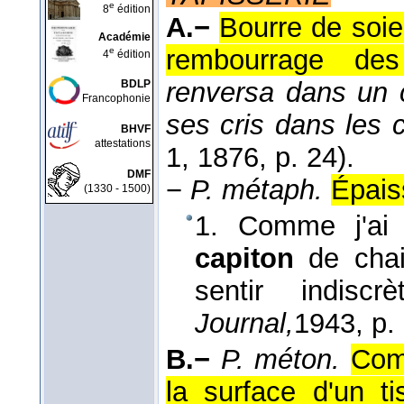
e
8
édition
A.−
Bourre de soie
Académie
rembourrage des
e
4
édition
renversa dans un c
BDLP
Francophonie
ses cris dans les 
BHVF
attestations
1
, 1876
, p. 24).
DMF
−
P. métaph.
Épais
(1330 - 1500)
1. Comme j'ai 
capiton
de cha
sentir indisc
Journal,
1943
, p.
B.−
P. méton.
Comp
la surface d'un t