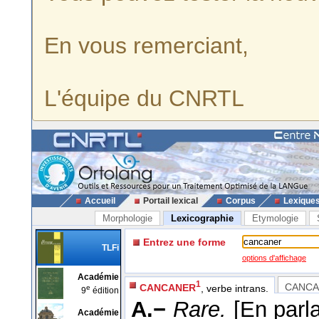
En vous remerciant,
L'équipe du CNRTL
Accueil
Portail lexical
Corpus
Lexique
Morphologie
Lexicographie
Etymologie
Entrez une forme
TLFi
options d'affichage
Académie
1
CANCA
CANCANER
, verbe intrans.
e
9
édition
A.−
Rare.
[En parl
Académie