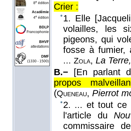
e
8
édition
Crier :
Académie
1. Elle [Jacquel
e
4
édition
volailles, les 
BDLP
Francophonie
pigeons, qui vol
BHVF
attestations
fosse à fumier, 
DMF
...
,
La Terre
Zola
(1330 - 1500)
B.−
[En parlant d
propos malveillan
(
,
Pierrot m
Queneau
2. ... et tout 
l'article du
Nouv
commissaire de