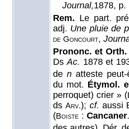
Journal,
1878
, p.
Rem.
Le part. pr
adj.
Une pluie de 
,
Journa
de Goncourt
Prononc. et Orth. 
Ds
Ac.
1878 et 193
de
n
atteste peut-
du mot.
Étymol. et
perroquet) crier » (
ds
);
cf.
aussi B
Arv.
(
:
Cancaner
Boiste
des autres). Dér. 