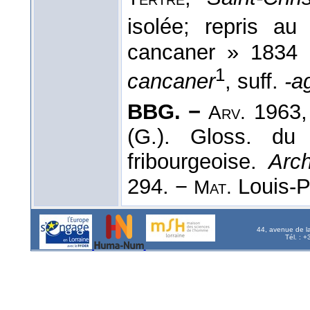
isolée; repris a
cancaner » 1834 
1
cancaner
, suff.
-a
BBG. −
1963, 
Arv.
(G.). Gloss. du 
fribourgeoise.
Arc
294. −
Louis-Ph
Mat.
44, avenue de l
Tél. : 