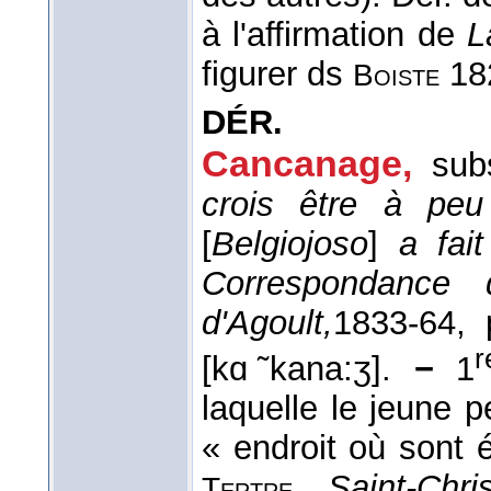
à l'affirmation de
L
figurer ds
18
Boiste
DÉR.
Cancanage
,
sub
crois être à peu
[
Belgiojoso
]
a fai
Correspondance
d'Agoult,
1833-64
, 
r
[kɑ ̃kana:ʒ].
−
1
laquelle le jeune 
« endroit où sont 
,
Saint-Chr
Tertre