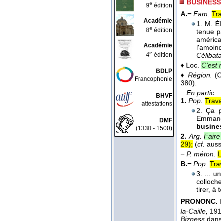
BUSINESS
e
9
édition
A.−
Fam.
Tra
Académie
1. M. É
e
8
édition
tenue p
améric
Académie
l'amoin
e
4
édition
Célibata
♦
Loc.
C'est
BDLP
♦
Région.
(C
Francophonie
380).
−
En partic.
BHVF
1.
Pop.
Trava
attestations
2. Ça p
Emmanc
DMF
busine
(1330 - 1500)
2.
Arg.
Faire
29
);
(
cf.
auss
−
P. méton.
L
B.−
Pop.
Tra
3. ... u
colloch
tirer, à
PRONONC. E
la-Caille,
191
Bizness
dan