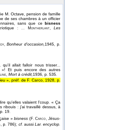
vée M. Octave, pension de famille
e de ses chambres à un officier
ionnaires, sans que ce
bisness
riotique : ...
,
Les
Montherlant
,
Bonheur d'occasion,
1945
, p.
oy
il allait falloir nous trisser...
 »! Et puis encore des autres
,
Mort à crédit,
1936
, p. 535.
line
ieu
», préf. de F. Carco, 1928, p.
ire qu'elles valaient l'coup. « Ça
ribouis : j'ai travaillé dessus, à
 p. 19.
nçaise »
bisness
(
,
Jésus-
F. Carco
, p. 786);
cf.
aussi
Lar. encyclop.