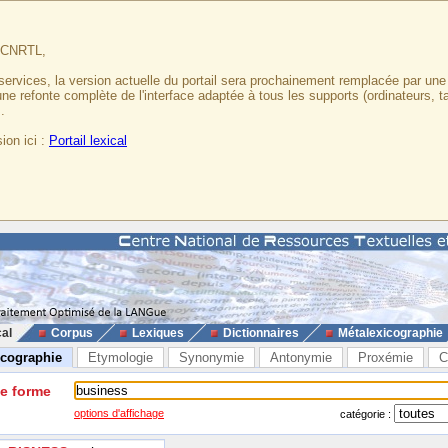
u CNRTL,
services, la version actuelle du portail sera prochainement remplacée par un
 une refonte complète de l'interface adaptée à tous les supports (ordinateurs, t
.
ion ici :
Portail lexical
cal
Corpus
Lexiques
Dictionnaires
Métalexicographie
icographie
Etymologie
Synonymie
Antonymie
Proxémie
C
ne forme
options d'affichage
catégorie :