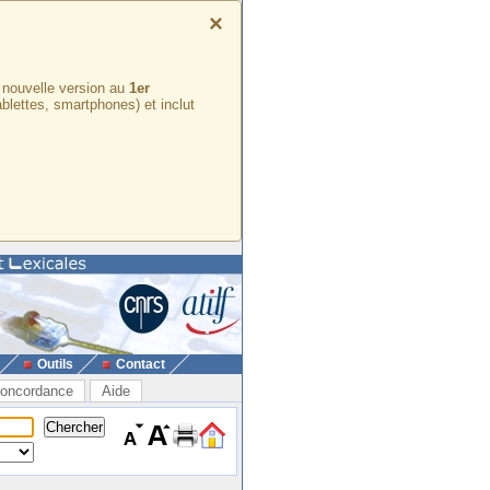
×
e nouvelle version au
1er
ablettes, smartphones) et inclut
Outils
Contact
oncordance
Aide