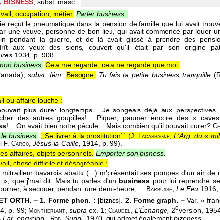
, BISNESS
, subst. masc.
vail, occupation, métier.
Parler business
:
lie reçut le pneumatique dans la pension de famille que lui avait trou
ar une veuve, personne de bon lieu, qui avait commencé par louer un
ain pendant la guerre, et de là avait glissé à prendre des pens
drît aux yeux des siens, couvert qu'il était par son origine pat
ires,
1934
, p. 908.
 mon business.
Cela me regarde, cela ne regarde que moi.
anada),
subst. fém.
Besogne.
Tu fais ta petite business tranquille
(
R
il ou affaire louche :
ouvait plus durer longtemps... Je songeais déjà aux perspectives... qu'
her des autres goupilles!... Piquer, paumer encore des « caves
ss
!... On avait bien notre pécule... Mais combien qu'il pouvait durer?
Cé
 le business.
,,Se livrer à la prostitution`` (
,
L'Arg. du
«
mil
J. Lacassagne
i
,
Jésus-la-Caille,
1914, p. 99).
F. Carco
es affaires, objets personnels.
Emporter son bisness.
vail, chose difficile et désagréable :
n mitrailleur bavarois abattu (...) m'présentait ses pompes d'un air de d
e », que j'mai dit. Mais tu parles d'un
business
pour lui reprendre ses 
 tourner, à secouer, pendant une demi-heure, ...
,
Le Feu,
1916
,
Barbusse
T ORTH. − 1. Forme phon. :
[biznεs].
2. Forme graph. −
Var. « fra
e
4, p. 99;
,
supra
ex. 1;
,
L'Échange,
2
version, 1954
Montherlant
Claudel
s
Lar. encyclop.,
Suppl.
1970, qui admet également
bizeness.
Rob.