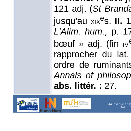
121 adj. (
St Brand
e
jusqu'au
s.
II.
19
xix
L'Alim. hum.,
p. 1
bœuf » adj. (fin
iv
rapprocher du lat
ordre de ruminant
Annals of philosop
abs. littér. :
27.
44, avenue de l
Tél. : 