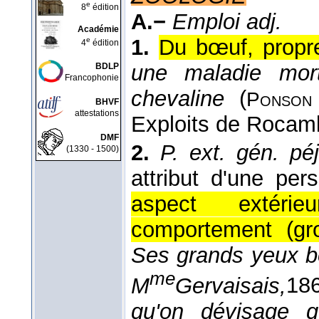
e
8
édition
A.−
Emploi adj.
Académie
1.
Du bœuf, propr
e
4
édition
une maladie mort
BDLP
Francophonie
chevaline
(
Ponson 
BHVF
attestations
Exploits de Rocam
DMF
2.
P. ext. gén. péj
(1330 - 1500)
attribut d'une pers
aspect extérie
comportement (gro
Ses grands yeux b
me
M
Gervaisais,
18
qu'on dévisage q