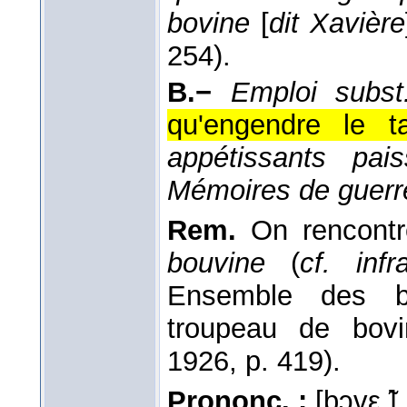
bovine
[
dit Xavière
254).
B.−
Emploi subst
qu'engendre le t
appétissants pais
Mémoires de guerr
Rem.
On rencontr
bouvine
(
cf. infr
Ensemble des bo
troupeau de bovi
1926, p. 419).
Prononc. :
[bɔvε ̃]