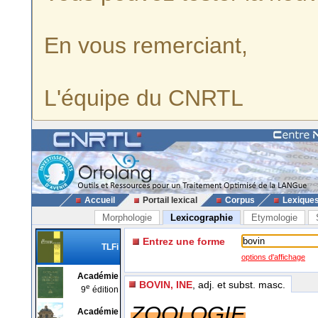
En vous remerciant,
L'équipe du CNRTL
Accueil
Portail lexical
Corpus
Lexique
Morphologie
Lexicographie
Etymologie
Entrez une forme
TLFi
options d'affichage
Académie
BOVIN, INE
, adj. et subst. masc.
e
9
édition
ZOOLOGIE
Académie