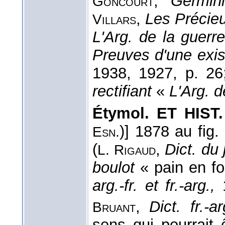
,
Germini
Goncourt
,
Les Précieu
Villars
L'Arg. de la guerre
Preuves d'une exis
1938, 1927, p. 2
rectifiant
«
L'Arg. 
Étymol. ET HIST.
)] 1878 au fig
Esn.
(
,
Dict. du 
L. Rigaud
boulot
« pain en fo
arg.-fr. et fr.-arg.,
1
,
Dict. fr.-ar
Bruant
sens qui pourrait ê