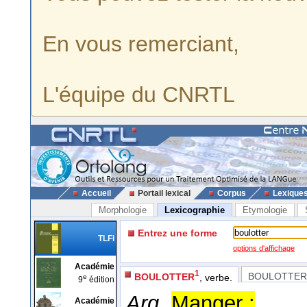
En vous remerciant,
L'équipe du CNRTL
Accueil
Portail lexical
Corpus
Lexique
Morphologie
Lexicographie
Etymologie
Entrez une forme
TLFi
options d'affichage
Académie
1
BOULOTTER
BOULOTTER
, verbe.
e
9
édition
Arg.
Manger :
Académie