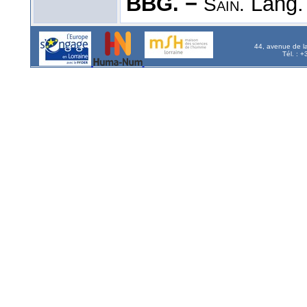
BBG. −
Lang. 
Sain.
44, avenue de l
Tél. : 