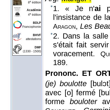
e
8
édition
1. « Je n'
ai
p
Académie
e
4
édition
l'insistance de l
BDLP
,
Les Beau
Aragon
Francophonie
2. Dans la salle
BHVF
attestations
s'était fait serv
DMF
voracement.
(1330 - 1500)
Qu
189.
Prononc. ET ORT
(je) boulotte
[bulɔt
avec [o] fermé [bu
forme
bouloter
av