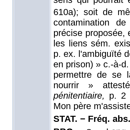
610a); soit de m
contamination d
précise proposée, 
les liens sém. exi
p. ex. l'ambiguïté 
en prison) » c.-à-d.
permettre de se l
nourrir » attes
pénitentiaire,
p. 2
Mon père m'assiste
STAT. − Fréq. abs. l