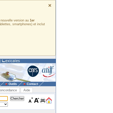
×
e nouvelle version au
1er
ablettes, smartphones) et inclut
Outils
Contact
oncordance
Aide