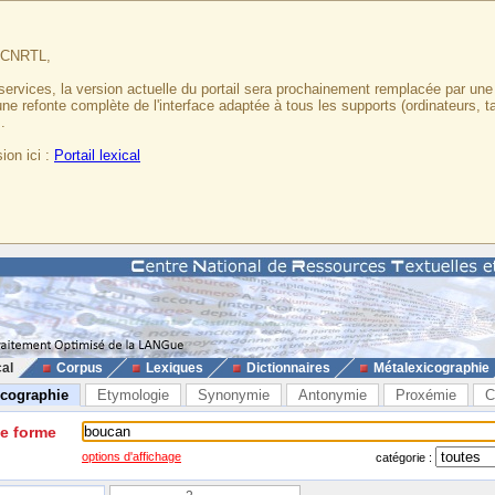
u CNRTL,
services, la version actuelle du portail sera prochainement remplacée par un
 une refonte complète de l'interface adaptée à tous les supports (ordinateurs, t
.
ion ici :
Portail lexical
cal
Corpus
Lexiques
Dictionnaires
Métalexicographie
icographie
Etymologie
Synonymie
Antonymie
Proxémie
C
ne forme
options d'affichage
catégorie :