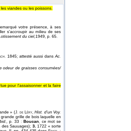
 les viandes ou les poissons.
s remarqué votre présence, à ses
ller s'accroupir au milieu de ses
Lotissement du ciel,
1949
, p. 65.
1845; attesté aussi dans
Ac.
sch.
e odeur de graisses consumées/
rtue pour l'assaisonner et la faire
iande » (
,
Hist. d'un Voy.
J. de Léry
 grande grille de bois laquelle en
ibid.,
p. 33 :
Boucan
, ce mot se
is des Sauuages);
3.
1722 « sorte
que,
II, pp. 434-435 dans
: