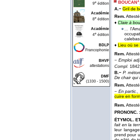
1
BOUCAN
e
9
édition
A.−
Gril de b
Académie
Rem.
Attesté
e
8
édition
♦
Claie à bo
... l'A
Académie
occupat
e
4
édition
calebas
♦
Lieu où se 
BDLP
Francophonie
Rem.
Attesté
−
Emploi adj
BHVF
attestations
Compl.
1842
B.−
P. méton
DMF
De chair qui
(1330 - 1500)
Rem.
Attesté
−
En partic.,
cuire en form
Rem.
Attesté
PRONONC. 
ÉTYMOL. ET 
fait en la te
leur langage
prend pour u
de pâté de to