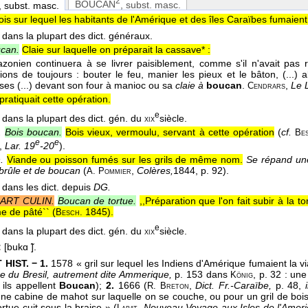
2
BOUCAN
, subst. masc.
, subst. masc.
ois sur lequel les habitants de l'Amérique et des îles Caraïbes fumaient
 dans la plupart des dict. généraux.
ucan.
Claie sur laquelle on préparait la cassave* :
mazonien continuera à se livrer paisiblement, comme s'il n'avait pa
ions de toujours : bouter le feu, manier les pieux et le bâton, (...) a
ses (...) devant son four à manioc ou sa
claie à
boucan
.
,
Le 
Cendrars
pratiquait cette opération.
e
 dans la plupart des dict. gén. du
siècle.
xix
.
Bois boucan.
Bois vieux, vermoulu, servant à cette opération
(
cf.
Be
e
e
,
Lar. 19
-20
).
.
Viande ou poisson fumés sur les grils de même nom.
Se répand un
 brûle et de boucan
(
,
Colères,
1844
, p. 92).
A. Pommier
 dans les dict. depuis
DG.
ART CULIN.
Boucan de tortue.
,,Préparation que l'on fait subir à la to
e de pâté`` (
1845
).
Besch.
e
 dans la plupart des dict. gén. du
siècle.
xix
:
[bukɑ ̃].
HIST. − 1.
1578 « gril sur lequel les Indiens d'Amérique fumaient la v
rre du Bresil, autrement dite Ammerique,
p. 153 dans
, p. 32 : une
König
 ils appellent
Boucan
);
2.
1666 (
,
Dict. Fr.-Caraïbe,
p. 48,
R. Breton
ne cabine de mahot sur laquelle on se couche, ou pour un gril de bo
rtue cuit sous la braise » (
,
Nouveau Voyage aux Isles de l'Ameri