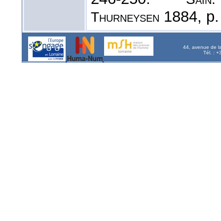
1884, p.
Thurneysen
44, avenue de l
Tél. : 