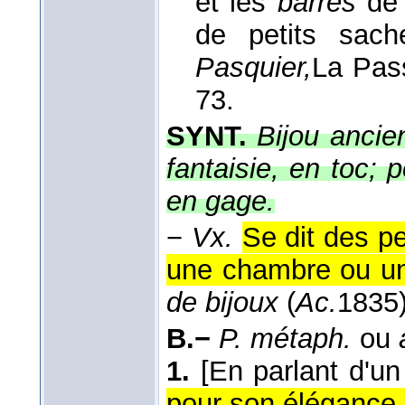
et les
barres
de 
de petits sac
Pasquier,
La Pas
73.
SYNT.
Bijou ancien
fantaisie, en toc; 
en gage.
−
Vx.
Se dit des pe
une chambre ou un
de bijoux
(
Ac.
1835
B.−
P. métaph.
ou
1.
[En parlant d'un 
pour son élégance, 