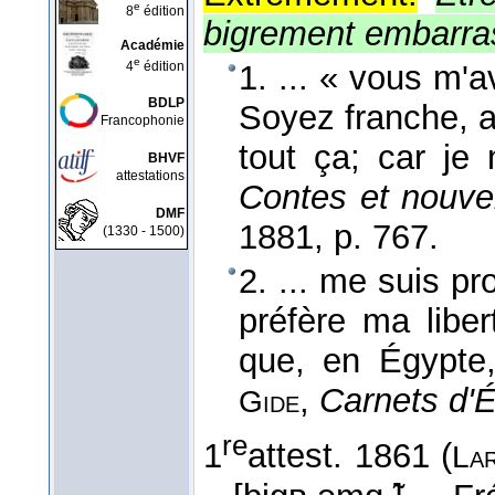
e
8
édition
bigrement embarra
Académie
e
4
édition
1. ... « vous m'
BDLP
Soyez franche, a
Francophonie
tout ça; car je
BHVF
attestations
Contes et nouvel
DMF
1881
, p. 767.
(1330 - 1500)
2. ... me suis pr
préfère ma liber
que, en Égypte,
,
Carnets d'
Gide
re
1
attest. 1861 (
La