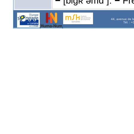
−
[bigʀ əmɑ ̃].
−
Fré
44, avenue de l
Tél. : 