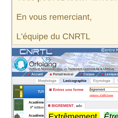
En vous remerciant,
L'équipe du CNRTL
Accueil
Portail lexical
Corpus
Lexique
Morphologie
Lexicographie
Etymologie
Entrez une forme
TLFi
options d'affichage
Académie
BIGREMENT
, adv.
e
9
édition
Extrêmement.
Êtr
Académie