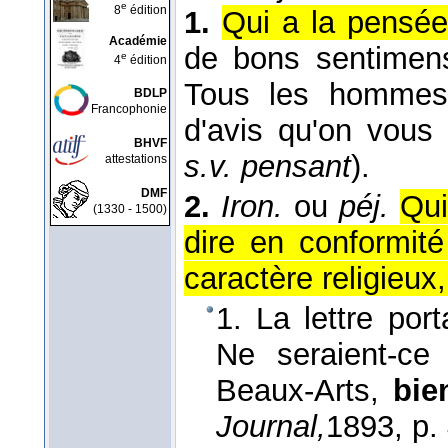
e
8
édition
1.
Qui a la pensée
Académie
de bons sentimen
e
4
édition
Tous les hommes 
BDLP
Francophonie
d'avis qu'on vous
BHVF
s.v. pensant
).
attestations
DMF
2.
Iron.
ou
péj.
Qui
(1330 - 1500)
dire en conformit
caractère religieux, 
1. La lettre por
Ne seraient-ce
Beaux-Arts,
bie
Journal,
1893
, p.