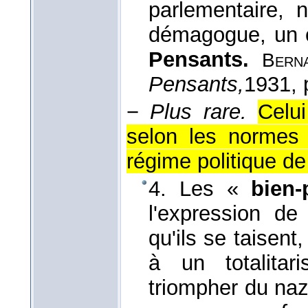
parlementaire, 
démagogue, un 
Pensants.
Bern
Pensants,
1931
,
−
Plus rare.
Celui
selon les normes
régime politique d
4. Les «
bien-
l'expression de
qu'ils se taisent
à un totalitar
triompher du naz