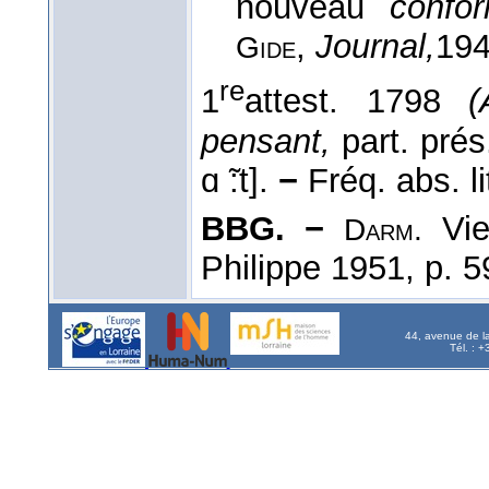
nouveau
confo
,
Journal,
19
Gide
re
1
attest. 1798
(
pensant,
part. pré
ɑ ̃:t].
−
Fréq. abs. lit
BBG. −
Vie
Darm.
Philippe 1951, p. 5
44, avenue de l
Tél. : 