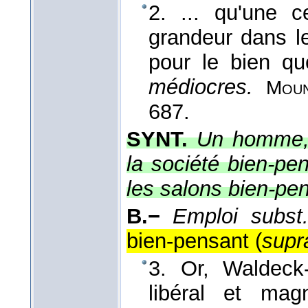
2. ... qu'une c
grandeur dans l
pour le bien qu
médiocres.
Moun
687.
SYNT.
Un homme, u
la société bien-pen
les salons bien-pen
B.−
Emploi subst.
bien-pensant (
supr
3. Or, Waldeck-
libéral et mag