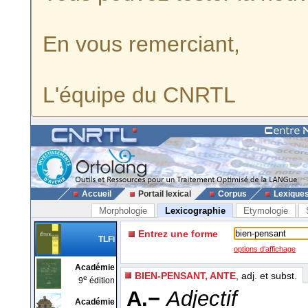
En vous remerciant,
L'équipe du CNRTL
Accueil
Portail lexical
Corpus
Lexique
Morphologie
Lexicographie
Etymologie
Entrez une forme
TLFi
options d'affichage
Académie
BIEN-PENSANT, ANTE
, adj. et subst.
e
9
édition
A.−
Adjectif
Académie