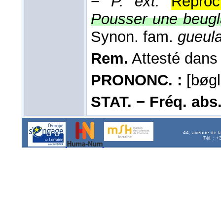
−
P. ext.
Reproc
Pousser une beugl
Synon. fam.
gueula
Rem.
Attesté dan
PRONONC. :
[bøglɑ 
STAT. − Fréq. abs. l
44, avenue de l
Tél. : 