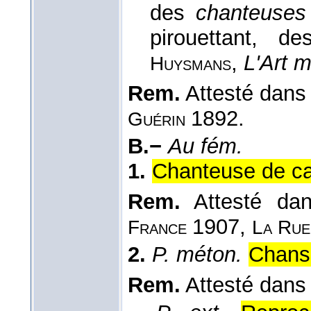
des
chanteuses
pirouettant, 
,
L'Art m
Huysmans
Rem.
Attesté dans l
1892.
Guérin
B.−
Au fém.
1.
Chanteuse de ca
Rem.
Attesté da
1907,
France
La Rue
2.
P. méton.
Chans
Rem.
Attesté dan