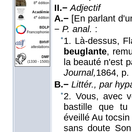
e
8
édition
II.−
Adjectif
Académie
A.−
[En parlant d'u
e
4
édition
−
P. anal.
:
BDLP
Francophonie
1. Là-dessus, Fl
BHVF
attestations
beuglante
, remu
DMF
la beauté n'est p
(1330 - 1500)
Journal,
1864
, p.
B.−
Littér., par hyp
2. Vous, avec v
bastille que tu
éveillé Au tocsi
sans doute Son