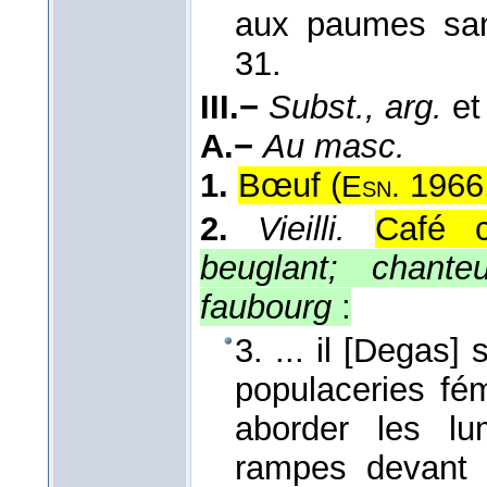
aux paumes sa
31.
III.−
Subst., arg.
e
A.−
Au masc.
1.
Bœuf (
1966
Esn.
2.
Vieilli.
Café c
beuglant; chant
faubourg
:
3. ... il [Degas]
populaceries fém
aborder les lu
rampes devant le