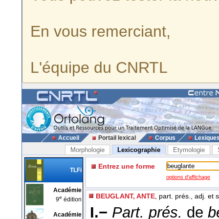
En vous remerciant,
L'équipe du CNRTL
Accueil
Portail lexical
Corpus
Lexique
Morphologie
Lexicographie
Etymologie
Entrez une forme
TLFi
options d'affichage
Académie
BEUGLANT, ANTE
, part. prés., adj. et 
e
9
édition
I.−
Part. prés.
de
b
Académie