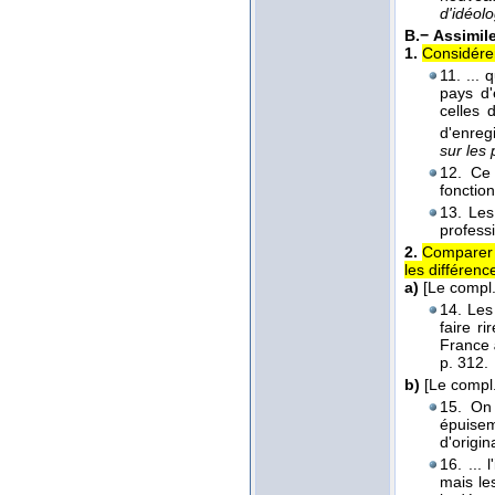
d'idéolo
B.−
Assimile
1.
Considérer
11. ...
pays d'
celles 
d'enreg
sur les 
12. Ce 
fonctio
13. Les
professi
2.
Comparer e
les différenc
a)
[Le compl.
14. Les 
faire r
France
p. 312.
b)
[Le compl.
15. On 
épuise
d'origin
16. ...
mais le