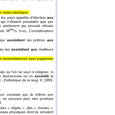
 statut identique :
 les pays appelés d'élection
aux
s qui n'étaient possédés que par
un parlement qui pouvait refuser
me
ône.
M
,
Considérations
de Staël
 qui
assimilent
les prêtres
aux
res les
assimilant aux
meilleurs
.
r les ressemblances sans supprimer
de où l'on ne veut ni indigner, ni
rase doucereuse où on
assimile
la
,
Esthétique de la lang. fr.,
1899
,
t
:
tion on constate par là même son
e ne pouvant plus rien produire
8.
 des « objets », des « choses »,
oses physiques dont ils
simulent