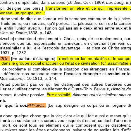
ontre en emploi abs. dans ce sens (
cf.
1969,
Lar. Lang. fr.
)
Dub., Caput
pl. désigne une pers.]
Transformer un être et ce qu'il représente 
ensée, un groupe, etc. :
st donc vrai de dire que l'amour est la semence commune de la justi
 fruits bons, ou mauvais, qu'il portera : la jalousie, le soin de la conse
e, enfin l'union avec lui, l'union qui
assimile
deux êtres entre eux et 
hilos. de Dante,
1838
, p. 143.
ietzsche] mésentend résolument le Christ; mais, de ce malentendu, sur l
us encore que lui, responsable; en annexant, en cherchant (en vain d
e
s'assimiler
à lui, elle l'estropie davantage − et c'est ce Christ es
,
1937
, p. 1282.
CIOL.
[En parlant d'étrangers]
Transformer les mentalités et le compo
ans le groupe social d'accueil ou l'état de civilisation (
cf. assimilable
 ce problème si complexe de la situation des étrangers en France, i
r : défendre nos nationaux contre l'invasion étrangère et
assimiler
le
Mes cahiers,
t. 10,
1913
, p. 144.
'était pourtant pas ce qui les distinguait des autres barbares qu
iler
et d'utiliser contre les Allemands d'Outre-Rhin.
,
Histoire d
Bainville
pronom.
à valeur passive.
Être assimilé.
Aliments qui s'assimilent plus 
r à.
er qqc. à soi.
PHYSIOL.
[Le suj. désigne un corps ou un organe d
t donc quelque chose que la vie; c'est elle qui fait aussi que tant qu'u
iler à
sa substance les corps avec lesquels il est en contact d'une ma
st mort, ce sont tous les élémens qui le composent qui se dissolvent
x mixtes avec les êtres environnans, suivant de nouvelles lois d'affi