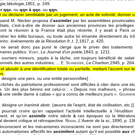
gie,
Idéologie,
1801
, p. 249.
r qqc.
ou
qqn à qqc.
ou
qqn.
 ou déclarer semblable par un jugement, un acte de volonté; donner un
 quand M. Necker proposa d'
assimiler
par les assemblées provinciales
états, c'est-à-dire de donner aux anciennes provinces les privilége
dont la réunion à la France était plus récente, il y avait à Paris 
istrer les édits bursaux, ou toute autre loi émanée directement du tr
princ. événements de la Révolution fr.,
t. 2,
1817
, p. 420.
ne serait donc pas punir le clergé que le priver des traitements
nnaires publics.
,
Le Journal d'un poète,
1843
, p. 1211.
Vigny
 ouvriers mineurs, payés à la tâche, ont toujours bénéficié de salai
onnels des autres industries; ...
,
Le Charbon,
1945
, p. 264
E. Schneider
t aboutir à une identification totale ou partielle, mettant l'accent su
es.
 désigne une pers. ou une entité personnifiée]
:
clichés du patriotisme professionnel sont difficiles à citer dans une étu
ire. Un des plus bénins est celui-ci : « Depuis nos malheurs, » ph
à
une vieille dame à cabas « qui a connu de meilleurs jours ».
Gourmon
 désigne un inanimé abstr. (œuvre de l'esprit, état de civilisation, etc.)]
pourrait croire qu'en rappelant l'activité intellectuelle à l'érudi
ment, et qu'on
assimile
notre siècle
à
ces époques où la littératur
al devient critique et rétrospective.
,
L'Avenir de la sc.,
1890
, p. 13
Renan
 l'inconscient et les mécanismes inconscients ne sont pas directement
s automatismes affectifs les
assimilent
autant qu'il est possible
aux
ch