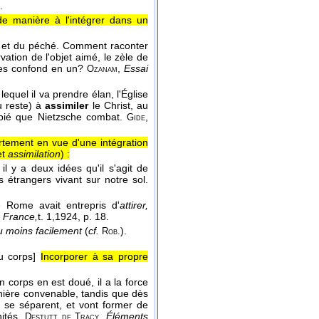
.
de manière à l'intégrer dans un
ce et du péché. Comment raconter
rvation de l'objet aimé, le zèle de
les confond en un?
,
Essai
Ozanam
equel il va prendre élan, l'Église
u reste) à
assimiler
le Christ, au
tropié que Nietzsche combat.
,
Gide
rtement en vue d'une intégration
et
assimilation
) :
l y a deux idées qu'il s'agit de
s étrangers vivant sur notre sol.
e Rome avait entrepris d'
attirer,
e France,
t. 1,
1924
, p. 18.
ou moins facilement
(
cf.
).
Rob.
u corps]
Incorporer à sa propre
n corps en est doué, il a la force
nière convenable, tandis que dès
, se séparent, et vont former de
nités.
,
Éléments
Destutt de Tracy