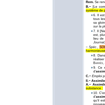
Rem.
Se renc
B.−
[Le com
système de p
6. Il e
tous les
sa gloir
sur la p
7. Il [N
est, pl
lieu d
Journal
−
Spéc.,
SO
harmonieuse d
8. Dans
réalise
,
Barrès
9. Ce n
d'
assim
C.−
Emploi 
II.−
Assimile
A.−
Assimil
substance :
10. C'es
d'
assim
qu'il e
nouveau