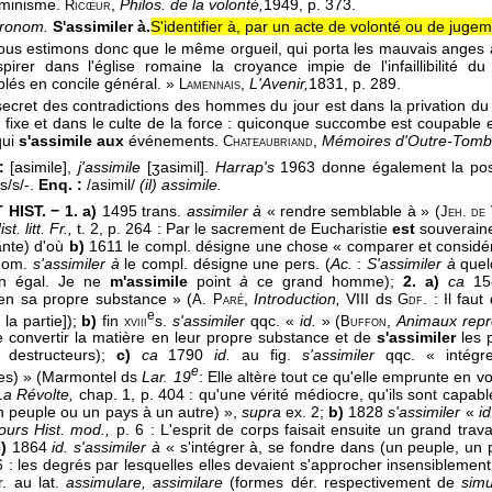
rminisme.
,
Philos. de la volonté,
1949
, p. 373.
Ricœur
pronom.
S'assimiler à.
S'identifier à, par un acte de volonté ou de jugem
ous estimons donc que le même orgueil, qui porta les mauvais anges
spirer dans l'église romaine la croyance impie de l'infaillibili
lés en concile général. »
,
L'Avenir,
1831
, p. 289.
Lamennais
secret des contradictions des hommes du jour est dans la privation du
e fixe et dans le culte de la force : quiconque succombe est coupable
qui
s'assimile aux
événements.
,
Mémoires d'Outre-Tomb
Chateaubriand
:
[asimile],
j'assimile
[ʒasimil].
Harrap's
1963 donne également la possi
s/s/-.
Enq. :
/asimil/
(il) assimile.
HIST. − 1. a)
1495 trans.
assimiler à
« rendre semblable à » (
Jeh. de
st. litt. Fr.,
t. 2, p. 264 : Par le sacrement de Eucharistie
est
souverai
ante) d'où
b)
1611 le compl. désigne une chose « comparer et consid
nom.
s'assimiler à
le compl. désigne une pers. (
Ac.
:
S'assimiler à
quel
on égal. Je ne
m'assimile
point
à
ce grand homme);
2. a)
ca
158
en sa propre substance » (
,
Introduction,
VIII ds
: Il faut 
A. Paré
Gdf.
e
la partie]);
b)
fin
s.
s'assimiler
qqc. «
id.
» (
,
Animaux repr
xviii
Buffon
 convertir la matière en leur propre substance et de
s'assimiler
les p
 destructeurs);
c)
ca
1790
id.
au fig.
s'assimiler
qqc. « intégre
e
es) » (Marmontel ds
Lar. 19
: Elle altère tout ce qu'elle emprunte en v
La Révolte,
chap. 1, p. 404 : qu'une vérité médiocre, qu'ils sont capabl
un peuple ou un pays à un autre) »,
supra
ex. 2;
b)
1828
s'assimiler
«
id
urs Hist. mod.,
p. 6 : L'esprit de corps faisait ensuite un grand trav
)
1864
id. s'assimiler à
« s'intégrer à, se fondre dans (un peuple, un 
 : les degrés par lesquelles elles devaient s'approcher insensiblem
. au lat.
assimulare, assimilare
(formes dér. respectivement de
simu