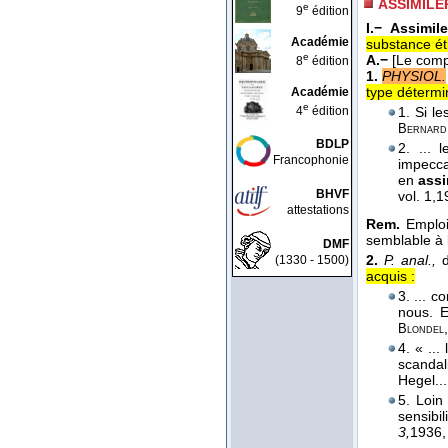
ASSIMILE
e
9
édition
I.−
Assimile
Académie
substance ét
e
A.−
[Le comp
8
édition
1.
PHYSIOL.
type détermi
Académie
e
4
édition
1. Si le
Bernard
BDLP
2. ... 
Francophonie
impecca
en
assi
BHVF
vol. 1,
1
attestations
Rem.
Emploi
semblable à l
DMF
2.
P. anal.,
d
(1330 - 1500)
acquis :
3. ... 
nous. E
Blondel
4. « ...
scandal
Hegel..
5. Loin
sensibil
3,
1936
,