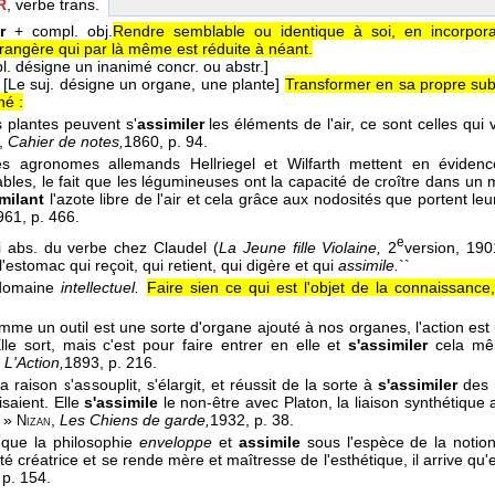
R
, verbe trans.
r
+ compl. obj.
Rendre semblable ou identique à soi, en incorpor
rangère qui par là même est réduite à néant.
l. désigne un inanimé concr. ou abstr.]
[Le suj. désigne un organe, une plante]
Transformer en sa propre sub
né :
s plantes peuvent s'
assimiler
les éléments de l'air, ce sont celles qui 
,
Cahier de notes,
1860
, p. 94.
les agronomes allemands Hellriegel et Wilfarth mettent en éviden
bles, le fait que les légumineuses ont la capacité de croître dans un
milant
l'azote libre de l'air et cela grâce aux nodosités que portent le
961
, p. 466.
e
 abs. du verbe chez Claudel (
La Jeune fille Violaine,
2
version, 190
'estomac qui reçoit, qui retient, qui digère et qui
assimile.
``
omaine
intellectuel.
Faire sien ce qui est l'objet de la connaissance
comme un outil est une sorte d'organe ajouté à nos organes, l'action est
lle sort, mais c'est pour faire entrer en elle et
s'assimiler
cela mê
,
L'Action,
1893
, p. 216.
 la raison s'assouplit, s'élargit, et réussit de la sorte à
s'assimiler
des é
isaient. Elle
s'assimile
le non-être avec Platon, la liaison synthétique 
. »
,
Les Chiens de garde,
1932
, p. 38.
Nizan
 que la philosophie
enveloppe
et
assimile
sous l'espèce de la notio
ité créatrice et se rende mère et maîtresse de l'esthétique, il arrive qu'
 p. 154.