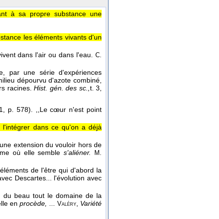
ant à sa propre substance une
stance les éléments vivants d'un
vivent dans l'air ou dans l'eau.
C.
ce, par une série d'expériences
 milieu dépourvu d'azote combiné,
urs racines.
Hist. gén. des sc.,
t. 3,
1, p. 578). ,,Le cœur n'est point
, l'intégrer dans ce qu'on a déjà
 une extension du vouloir hors de
me où elle semble
s'aliéner.
M.
léments de l'être qui d'abord la
avec Descartes... l'évolution avec
n du beau tout le domaine de la
elle en
procède, ...
,
Variété
Valéry