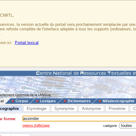
u CNRTL,
services, la version actuelle du portail sera prochainement remplacée par un
 une refonte complète de l'interface adaptée à tous les supports (ordinateurs, t
.
ion ici :
Portail lexical
cal
Corpus
Lexiques
Dictionnaires
Métalexicographie
icographie
Etymologie
Synonymie
Antonymie
Proxémie
C
ne forme
options d'affichage
catégorie :