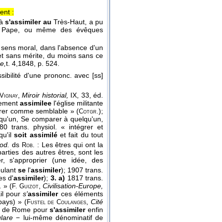
ent :
 à
s'assimiler au
Très-Haut, a pu
té du Pape, ou même des évêques
 sens moral, dans l'absence d'un
 et sans mérite, du moins sans ce
e,
t. 4,
1848
, p. 524.
bilité d'une prononc. avec [ss]
,
Miroir historial,
IX, 33, éd.
 Vignay
nement
assimilee
l'église militante
érer comme semblable » (
);
Cotgr.
qu'un, Se comparer à quelqu'un,
0 trans. physiol. « intégrer et
qu'il
soit assimilé
et fait du tout
od.
ds
: Les êtres qui ont la
Rob.
arties des autres êtres, sont les
r, s'approprier (une idée, des
oulant
se
l'
assimiler
); 1907 trans.
es d'
assimiler
);
3. a)
1817 trans.
.
» (
,
Civilisation-Europe,
F. Guizot
ail pour
s'
assimiler
ces éléments
pays) » (
,
Cité
Fustel de Coulanges
ent de Rome pour
s'assimiler
enfin
lare
− lui-même dénominatif de