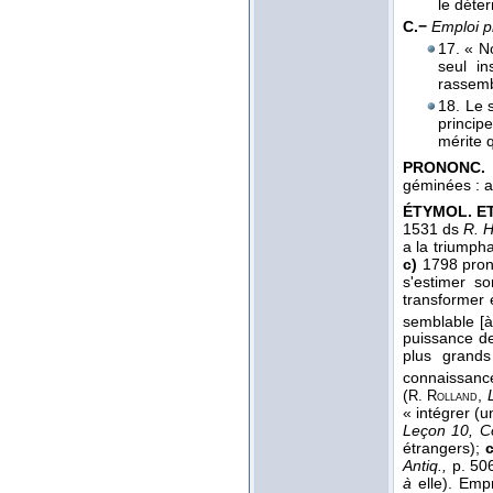
le déte
C.−
Emploi 
17. « N
seul in
rassemb
18. Le 
princip
mérite 
PRONONC. 
géminées : a
ÉTYMOL. ET 
1531 ds
R. Hi
a la triumph
c)
1798 pro
s'estimer s
transformer 
semblable [à 
puissance de
plus grands
connaissanc
(
,
R. Rolland
« intégrer (
Leçon 10, Co
étrangers);
c
Antiq.,
p. 506
à
elle). Empr