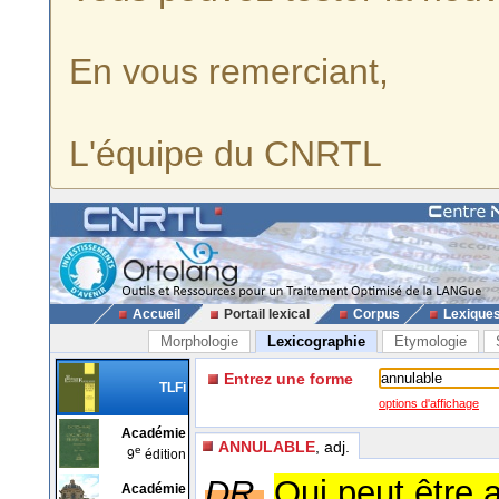
En vous remerciant,
L'équipe du CNRTL
Accueil
Portail lexical
Corpus
Lexique
Morphologie
Lexicographie
Etymologie
Entrez une forme
TLFi
options d'affichage
Académie
ANNULABLE
, adj.
e
9
édition
DR.
Qui peut être 
Académie