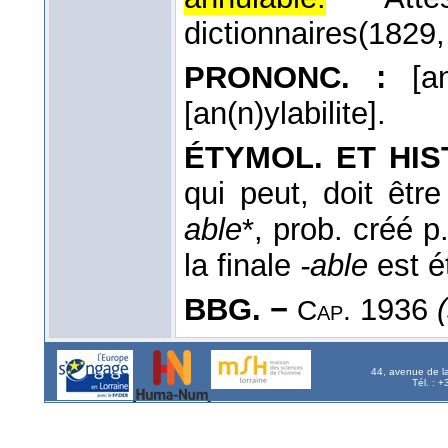
dictionnaires(1829
PRONONC. :
[an(
[an(n)ylabilite].
ÉTYMOL. ET HIST
qui peut, doit êtr
able
*, prob. créé p
la finale
-able
est 
BBG. −
1936
Cap.
44, avenue de l
Tél. : 