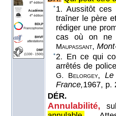
e
8
édition
1. Aussitôt ces 
Académie
e
4
édition
traîner le père et
BDLP
rédiger une pro
Francophonie
cas où on ne t
BHVF
attestations
,
Mont-
Maupassant
DMF
2. En ce qui co
(1330 - 1500)
arrêtés de polic
,
Le
G. Belorgey
France,
1967
, p.
DÉR.
Annulabilité,
su
annulable.
Attes